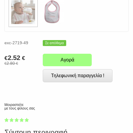
exc-2719-49
Σε απόθεμα
2.52
€
€
Αγορά
2.80
€
€
Τηλεφωνική παραγγελία !
Μοιραστείτε
με τους φίλους σας
1
2
3
4
5
100
Σύντομη περιγραφή