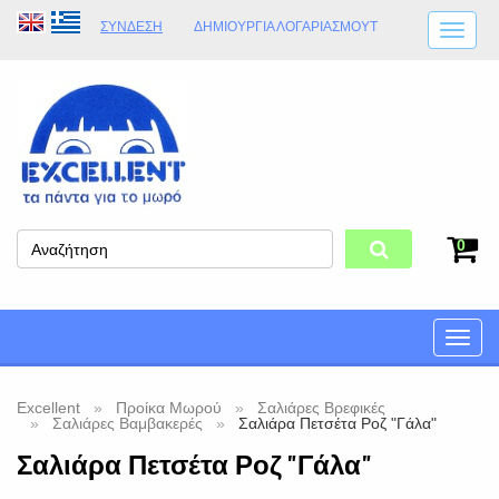
ΣΎΝΔΕΣΗ
ΔΗΜΙΟΥΡΓΊΑ ΛΟΓΑΡΙΑΣΜΟΎT
ΑΠΟΣΤΟΛΈΣ
ΩΡΆΡΙΟ ΚΑΤΑΣΤΉΜΑΤΟΣ
ΦΥΣΙΚΌ ΚΑΤΆΣΤΗΜΑ
ΟΡΟΙ ΚΑΤΑΣΤΉΜΑΤΟΣ
0
Toggle
naviga
Excellent
Προίκα Μωρού
Σαλιάρες Βρεφικές
Σαλιάρες Βαμβακερές
Σαλιάρα Πετσέτα Ροζ "Γάλα"
Σαλιάρα Πετσέτα Ροζ "Γάλα"