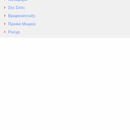
Στο Σπίτι
Βρεφανάπτυξη
Προίκα Μωρού
Ρούχα
Εσώρουχα
Άρθρα
Αλλαγές και Επιστροφές
Επαφές
ΚΑΤΑΣΤΗΜΑ ΒΡΕΦΙΚΏΝ ΕΙΔΩΝ
EXCELLENT ΒΡΕΦΙΚΑ
ΑΛ.Παναγουλη 69 Ν Ιωνια
Τηλ. 210 2777604
https://maps.app.goo.gl/BMhwLETDSHL5AxSr8