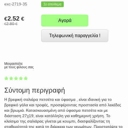
exc-2719-35
Σε απόθεμα
2.52
€
€
Αγορά
2.80
€
€
Τηλεφωνική παραγγελία !
Μοιραστείτε
με τους φίλους σας
1
2
3
4
5
100
Σύντομη περιγραφή
Η βρεφική σαλιάρα πετσέτα και ύφασμα , είναι ιδανική για το
βρεφικό γάλα και τροφές, προσφέροντας προστασία από λεκέδες
και βρωμιά. Κατασκευασμένη από ύφασμα πετσέτα και με
διάσταση 27χ19, είναι κατάλληλη για καθημερινή χρήση. Το
κλείσιμο της σαλιάρας γίνεται με κουμπι, διασφαλίζοντας τη
σταθερότητά της κατά τη διάρκεια των γευμάτων. Προστατέψτε το