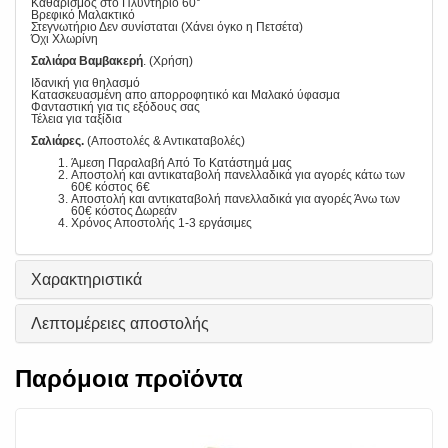
Καθαρισμός στο Πλυντήριο 60°
Βρεφικό Μαλακτικό
Στεγνωτήριο Δεν συνίσταται (Χάνει όγκο η Πετσέτα)
Όχι Χλωρίνη
Σαλιάρα Βαμβακερή
. (Χρήση)
Ιδανική για θηλασμό
Κατασκευασμένη απο απορροφητικό και Μαλακό ύφασμα
Φανταστική για τις εξόδους σας
Τέλεια για ταξίδια
Σαλιάρες.
(Αποστολές & Αντικαταβολές)
Άμεση Παραλαβή Από Το Κατάστημά μας
Αποστολή και αντικαταβολή πανελλαδικά για αγορές κάτω των
60€ κόστος 6€
Αποστολή και αντικαταβολή πανελλαδικά για αγορές Άνω των
60€ κόστος Δωρεάν
Χρόνος Αποστολής 1-3 εργάσιμες
Χαρακτηριστικά
Λεπτομέρειες αποστολής
Παρόμοια προϊόντα