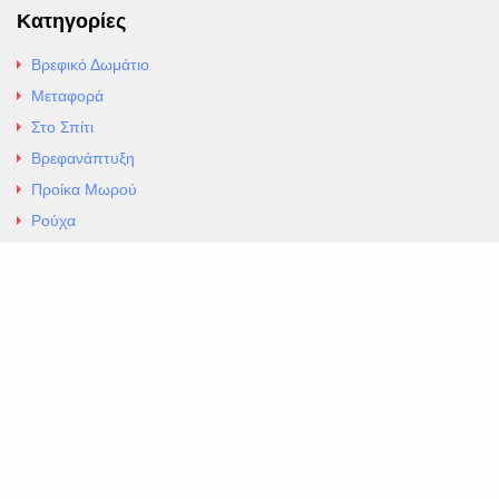
Κατηγορίες
Βρεφικό Δωμάτιο
Μεταφορά
Στο Σπίτι
Βρεφανάπτυξη
Προίκα Μωρού
Ρούχα
Εσώρουχα
Άρθρα
Αλλαγές και Επιστροφές
Επαφές
ΚΑΤΑΣΤΗΜΑ ΒΡΕΦΙΚΏΝ ΕΙΔΩΝ
EXCELLENT ΒΡΕΦΙΚΑ
ΑΛ.Παναγουλη 69 Ν Ιωνια
Τηλ. 210 2777604
https://maps.app.goo.gl/BMhwLETDSHL5AxSr8