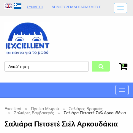
ΣΎΝΔΕΣΗ
ΔΗΜΙΟΥΡΓΊΑ ΛΟΓΑΡΙΑΣΜΟΎT
ΑΠΟΣΤΟΛΈΣ
ΩΡΆΡΙΟ ΚΑΤΑΣΤΉΜΑΤΟΣ
ΦΥΣΙΚΌ ΚΑΤΆΣΤΗΜΑ
ΟΡΟΙ ΚΑΤΑΣΤΉΜΑΤΟΣ
0
Toggle
naviga
Excellent
Προίκα Μωρού
Σαλιάρες Βρεφικές
Σαλιάρες Βαμβακερές
Σαλιάρα Πετσετέ Σιέλ Αρκουδάκια
Σαλιάρα Πετσετέ Σιέλ Αρκουδάκια