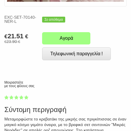
EXC-SET-70140-
Σε απόθεμα
NER-L
21.51
€
€
Αγορά
23.90
€
€
Τηλεφωνική παραγγελία !
Μοιραστείτε
με τους φίλους σας
1
2
3
4
5
100
Σύντομη περιγραφή
Μεταμορφώστε το κρεβατάκι της μικρής σας πριγκίπισσας σε έναν
μαγικό κόσμο γεμάτο όνειρα, με το βρεφικό σετ σεντονιών "Μικρές
Νεράιδες" σε απαλές ροζ αποχρώσεις. Στο κατάστημα