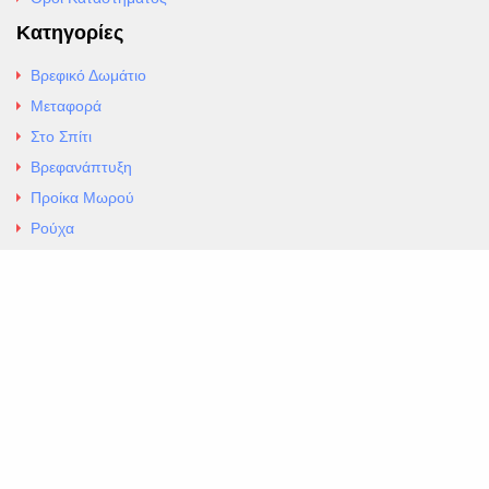
Κατηγορίες
Βρεφικό Δωμάτιο
Μεταφορά
Στο Σπίτι
Βρεφανάπτυξη
Προίκα Μωρού
Ρούχα
Εσώρουχα
Άρθρα
Αλλαγές και Επιστροφές
Επαφές
ΚΑΤΑΣΤΗΜΑ ΒΡΕΦΙΚΏΝ ΕΙΔΩΝ
EXCELLENT ΒΡΕΦΙΚΑ
ΑΛ.Παναγουλη 69 Ν Ιωνια
Τηλ. 210 2777604