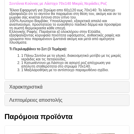
Σεντόνια Κούνιας με Λάστιχο 70x140 Μικρές Νεράιδες Ροζ
Τέλεια Εφαρμογή για Στρώμα απο 60χ120 εως 70x140: Το λάστιχο
εξασφαλίζει ότι το σεντόνι θα παραμένει στη θέση του, ακόμη και αν το
μωράκι σας κινείται έντονα στον ύπνο του.
100% Ανώτερο Βαμβάκι: Υποαλλεργικό, εξαιρετικά απαλό και
αναπνεύσιμο, προστατεύει το ευαίσθητο παιδικό δέρμα και προσφέρει
τη σωστή θερμοκρασία κάθε εποχή.
Ελληνικής Ραφής: Παράγεται εξ ολοκλήρου στην Ελλάδα,
εξασφαλίζοντας κορυφαία ποιότητα υφάσματος, ανθεκτικές ραφές και
χρώματα που παραμένουν ζωντανά ακόμη και μετά από αμέτρητα
πλυσίματα.
Τι Περιλαμβάνει το Σετ (3 Τεμάχια):
1 Πάνω Σεντόνι με το γλυκό, διακοσμητικό μοτίβο με τις μικρές
νεράιδες και τις πεταλούδες.
1 Κατωσέντονο με Λάστιχο σε ασορτί ροζ απόχρωση για
απόλυτη σταθερότητα στο στρώμα 70x140.
1 Μαξιλαροθήκη με το αντίστοιχο παραμυθένιο σχέδιο.
Χαρακτηριστικά
Λεπτομέρειες αποστολής
Παρόμοια προϊόντα