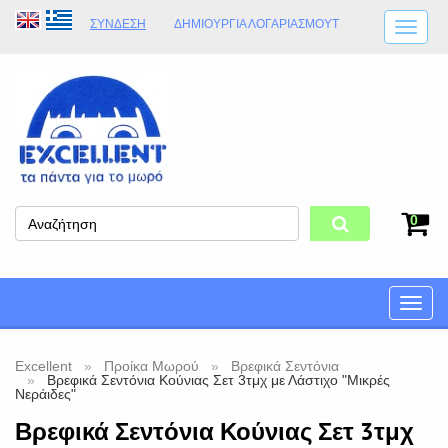
ΣΎΝΔΕΣΗ
ΔΗΜΙΟΥΡΓΊΑ ΛΟΓΑΡΙΑΣΜΟΎT
ΑΠΟΣΤΟΛΈΣ
ΩΡΆΡΙΟ ΚΑΤΑΣΤΉΜΑΤΟΣ
ΦΥΣΙΚΌ ΚΑΤΆΣΤΗΜΑ
ΟΡΟΙ ΚΑΤΑΣΤΉΜΑΤΟΣ
0
Toggle
naviga
Excellent
Προίκα Μωρού
Βρεφικά Σεντόνια
Βρεφικά Σεντόνια Κούνιας Σετ 3τμχ με Λάστιχο "Μικρές
Νεράιδες"
Βρεφικά Σεντόνια Κούνιας Σετ 3τμχ