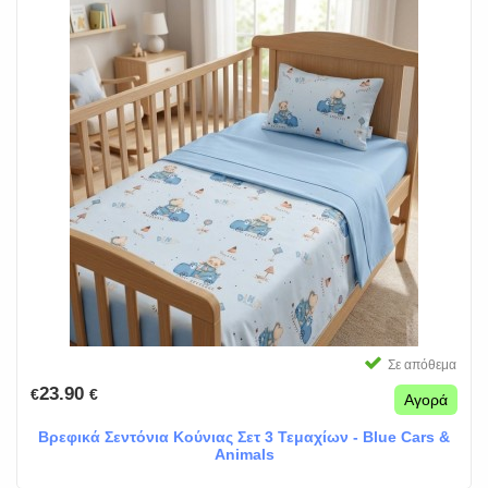
Σε απόθεμα
23.90
€
€
Αγορά
Βρεφικά Σεντόνια Κούνιας Σετ 3 Τεμαχίων - Blue Cars &
Animals