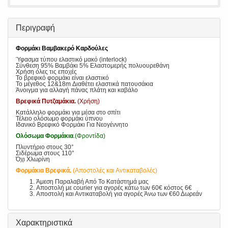
Περιγραφή
Φορμάκι Βαμβακερό Καρδούλες
Ύφασμα τύπου ελαστικό μακό (interlock)
Σύνθεση 95% Βαμβάκι 5% Ελαστομερής πολυουρεθάνη
Χρήση όλες τις εποχές
Το βρεφικό φορμάκι είναι ελαστικό
Το μέγεθος 12&18m Διαθέτει ελαστικά πατουσάκια
Άνοιγμα για αλλαγή πάνας πλάτη και καβάλο
Βρεφικά Πυτζαμάκια.
(Χρήση)
Κατάλληλο φορμάκι για μέσα στο σπίτι
Τέλειο ολόσωμο φορμάκι ύπνου
Ιδανικό Βρεφικό Φορμάκι Για Νεογέννητο
Ολόσωμα Φορμάκια
.(Φροντίδα)
Πλυντήριο στους 30°
Σιδέρωμα στους 110°
Όχι Χλωρίνη
Φορμάκια Βρεφικά.
(Αποστολές και Αντικαταβολές)
Άμεση Παραλαβή Από Το Κατάστημά μας
Αποστολή με courier για αγορές κάτω των 60€ κόστος 6€
Αποστολή και Αντικαταβολή για αγορές Άνω των €60 Δωρεάν
Χαρακτηριστικά