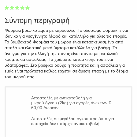
1
2
3
4
5
100
Σύντομη περιγραφή
Φορμάκι βρεφικό aqua με καρδούλες .Το ολόσωμο φορμάκι είναι
ιδανικό για νεογέννητο Μωρό και κατάλληλο για όλες τις εποχές.
Το βαμβακερό Φορμάκι του μωρού είναι κατασκευασμένο από
απαλό και ελαστικό μακό ύφασμα κατάλληλο για βρέφη. Το
άνοιγμα για την αλλαγή της πάνας είναι πάντα με μεταλλικά
κουμπάκια ασφαλείας .Τα χρώματα κατασκευής του είναι
υδατοβαφές. Στο βρεφικό ρούχο η ποιότητα και η ασφάλεια για
εμάς είναι πρώτιστα καθώς έρχεται σε άμεση επαφή με το δέρμα
του μωρού σας
Αποστολές με αντικαταβολή για
μικρού όγκου (2kg) για αγορές άνω των €
60,00 Δωρεάν.
Αποστολές σε μεγάλου όγκου προιόντα για
επαρχεία δέν υπάρχει αντικαταβολή.