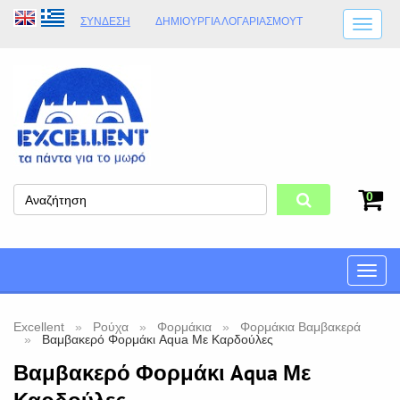
ΣΎΝΔΕΣΗ
ΔΗΜΙΟΥΡΓΊΑ ΛΟΓΑΡΙΑΣΜΟΎT
ΑΠΟΣΤΟΛΈΣ
ΩΡΆΡΙΟ ΚΑΤΑΣΤΉΜΑΤΟΣ
ΦΥΣΙΚΌ ΚΑΤΆΣΤΗΜΑ
ΟΡΟΙ ΚΑΤΑΣΤΉΜΑΤΟΣ
0
Toggle
naviga
Excellent
Ρούχα
Φορμάκια
Φορμάκια Βαμβακερά
Βαμβακερό Φορμάκι Aqua Με Καρδούλες
Βαμβακερό Φορμάκι Aqua Με