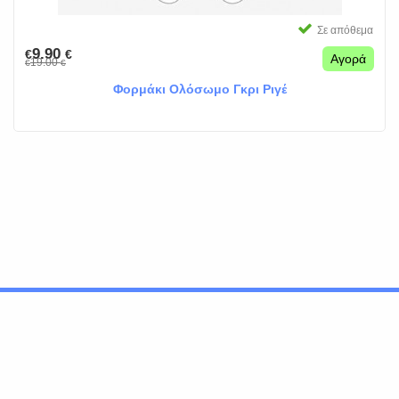
Σε απόθεμα
9.90
€
€
Αγορά
19.00
€
€
Φορμάκι Ολόσωμο Γκρι Ριγέ