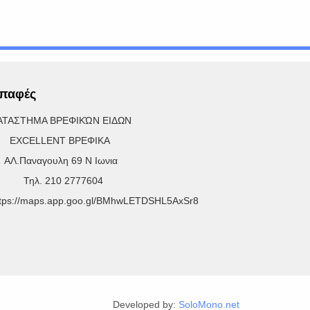
παφές
ΑΤΑΣΤΗΜΑ ΒΡΕΦΙΚΏΝ ΕΙΔΩΝ
XCELLENT ΒΡΕΦΙΚΑ
Λ.Παναγουλη 69 Ν Ιωνια
ηλ. 210 2777604
ttps://maps.app.goo.gl/BMhwLETDSHL5AxSr8
Developed by:
SoloMono.net