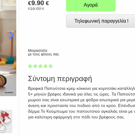
9.90
€
€
Αγορά
16.00
€
€
Τηλεφωνική παραγγελία !
Μοιραστείτε
με τους φίλους σας
1
2
3
4
5
100
Σύντομη περιγραφή
Βρεφικά Παπούτσια κρεμ κόκκινα για κοριτσάκι κατάλλη
5+ μηνών βρέφος ιδανικά για όλες τις ώρες. Τα Παπούτσ
μωρού σας είναι εσωτερικά με φόδρα εσωτερικά για μεγ
άνεση και προστασία του ποδιού από το κρύο. Επένδυ
δέρμα.Το Κούμπωμα του παπουτσιού αγκαλιάς είναι με v
για καλύτερη εφαρμογή στο πόδι του βρέφους σας.