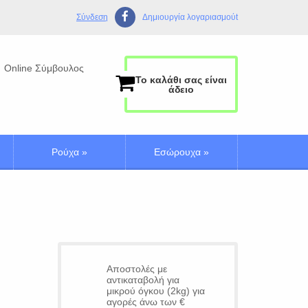
Σύνδεση
Δημιουργία λογαριασμούt
Online Σύμβουλος
Το καλάθι σας είναι
άδειο
Ρούχα
»
Εσώρουχα
»
Αποστολές με
αντικαταβολή για
μικρού όγκου (2kg) για
αγορές άνω των €