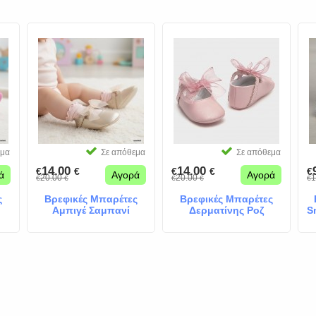
εμα
Σε απόθεμα
Σε απόθεμα
14.00
14.00
€
€
€
€
€
ά
Αγορά
Αγορά
20.00
20.00
1
€
€
€
€
€
ς
Βρεφικές Μπαρέτες
Βρεφικές Μπαρέτες
Αμπιγέ Σαμπανί
Δερματίνης Ροζ
S