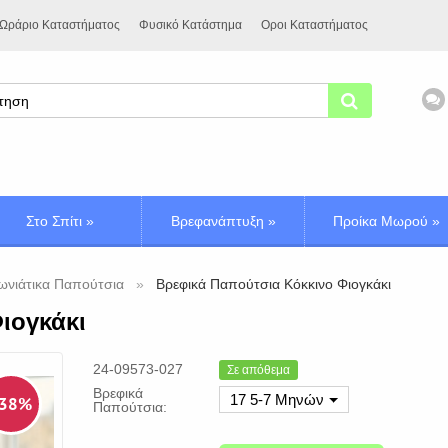
Ωράριο Καταστήματος
Φυσικό Κατάστημα
Οροι Καταστήματος
Στο Σπίτι
»
Βρεφανάπτυξη
»
Προίκα Μωρού
»
ωνιάτικα Παπούτσια
Βρεφικά Παπούτσια Κόκκινο Φιογκάκι
ιογκάκι
24-09573-027
Σε απόθεμα
Βρεφικά
17 5-7 Μηνών
 38%
Παπούτσια: