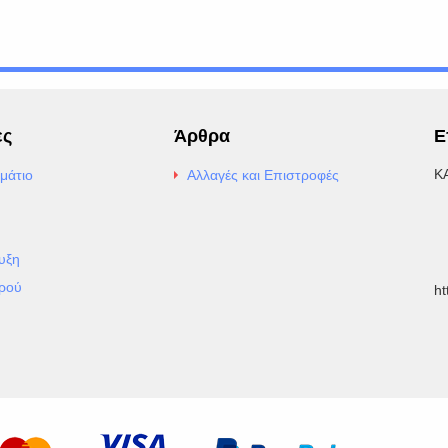
ες
Άρθρα
Ε
Κ
μάτιο
Αλλαγές και Επιστροφές
E
Α
υξη
Τ
ρού
h