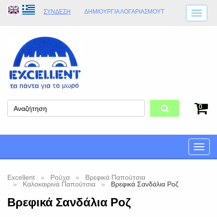
ΣΎΝΔΕΣΗ
ΔΗΜΙΟΥΡΓΊΑ ΛΟΓΑΡΙΑΣΜΟΎT
ΑΠΟΣΤΟΛΈΣ
ΩΡΆΡΙΟ ΚΑΤΑΣΤΉΜΑΤΟΣ
ΦΥΣΙΚΌ ΚΑΤΆΣΤΗΜΑ
ΟΡΟΙ ΚΑΤΑΣΤΉΜΑΤΟΣ
0
Toggle
naviga
Excellent
Ρούχα
Βρεφικά Παπούτσια
Καλοκαιρινά Παπούτσια
Βρεφικά Σανδάλια Ροζ
Βρεφικά Σανδάλια Ροζ