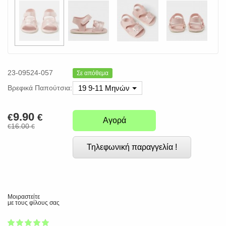
23-09524-057
Σε απόθεμα
Βρεφικά Παπούτσια:
19 9-11 Μηνών
9.90
€
€
Αγορά
16.00
€
€
Τηλεφωνική παραγγελία !
Μοιραστείτε
με τους φίλους σας
1
2
3
4
5
100