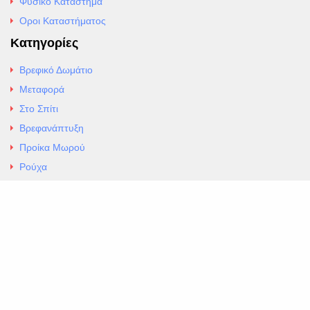
Φυσικό Κατάστημα
Οροι Καταστήματος
Κατηγορίες
Βρεφικό Δωμάτιο
Μεταφορά
Στο Σπίτι
Βρεφανάπτυξη
Προίκα Μωρού
Ρούχα
Εσώρουχα
Άρθρα
Αλλαγές και Επιστροφές
Επαφές
ΚΑΤΑΣΤΗΜΑ ΒΡΕΦΙΚΏΝ ΕΙΔΩΝ
EXCELLENT ΒΡΕΦΙΚΑ