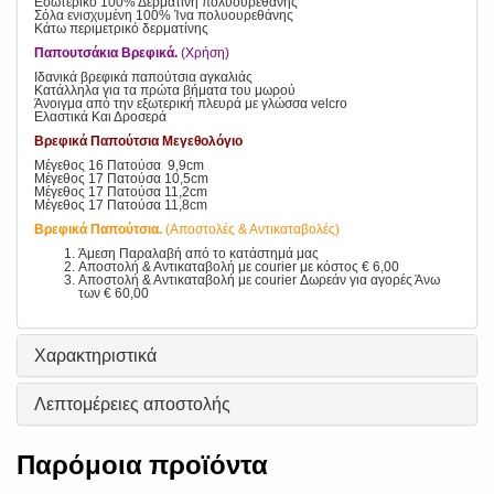
Εσωτερικό 100% Δερματίνη πολυουρεθάνης
Σόλα ενισχυμένη 100% Ίνα πολυουρεθάνης
Κάτω περιμετρικό δερματίνης
Παπουτσάκια Βρεφικά.
(Χρήση)
Ιδανικά βρεφικά παπούτσια αγκαλιάς
Κατάλληλα για τα πρώτα βήματα του μωρού
Άνοιγμα από την εξωτερική πλευρά με γλώσσα velcro
Ελαστικά Και Δροσερά
Βρεφικά Παπούτσια Μεγεθολόγιο
Μέγεθος 16 Πατούσα 9,9cm
Μέγεθος 17 Πατούσα 10,5cm
Μέγεθος 17 Πατούσα 11,2cm
Μέγεθος 17 Πατούσα 11,8cm
Βρεφικά Παπούτσια.
(Αποστολές & Αντικαταβολές)
Άμεση Παραλαβή από το κατάστημά μας
Αποστολή & Αντικαταβολή με courier με κόστος € 6,00
Αποστολή & Αντικαταβολή με courier Δωρεάν για αγορές Άνω
των € 60,00
Χαρακτηριστικά
Λεπτομέρειες αποστολής
Παρόμοια προϊόντα