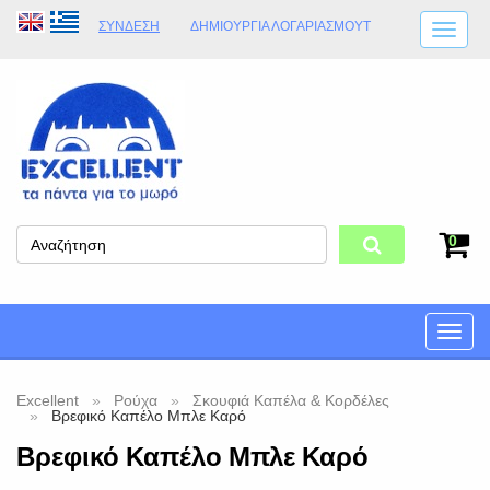
ΣΎΝΔΕΣΗ
ΔΗΜΙΟΥΡΓΊΑ ΛΟΓΑΡΙΑΣΜΟΎT
ΑΠΟΣΤΟΛΈΣ
ΩΡΆΡΙΟ ΚΑΤΑΣΤΉΜΑΤΟΣ
ΦΥΣΙΚΌ ΚΑΤΆΣΤΗΜΑ
ΟΡΟΙ ΚΑΤΑΣΤΉΜΑΤΟΣ
0
Toggle
naviga
Excellent
Ρούχα
Σκουφιά Καπέλα & Κορδέλες
Βρεφικό Καπέλο Μπλε Καρό
Βρεφικό Καπέλο Μπλε Καρό