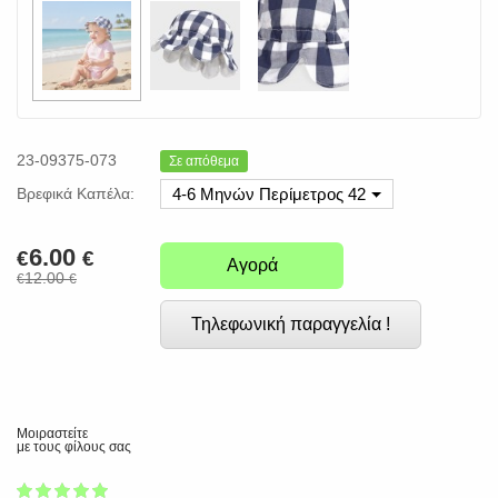
23-09375-073
Σε απόθεμα
Βρεφικά Καπέλα:
4-6 Μηνών Περίμετρος 42
6.00
€
€
Αγορά
12.00
€
€
Τηλεφωνική παραγγελία !
Μοιραστείτε
με τους φίλους σας
1
2
3
4
5
100