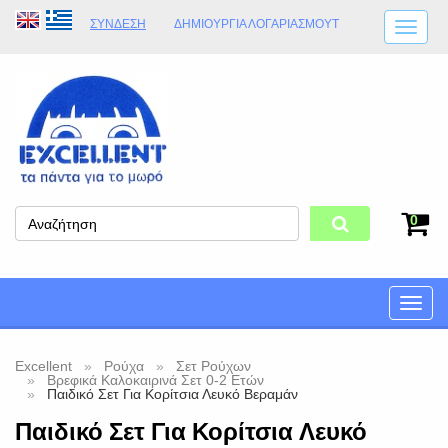
ΣΎΝΔΕΣΗ
ΔΗΜΙΟΥΡΓΊΑ ΛΟΓΑΡΙΑΣΜΟΎT
ΑΠΟΣΤΟΛΈΣ
ΩΡΆΡΙΟ ΚΑΤΑΣΤΉΜΑΤΟΣ
ΦΥΣΙΚΌ ΚΑΤΆΣΤΗΜΑ
ΟΡΟΙ ΚΑΤΑΣΤΉΜΑΤΟΣ
0
Toggle
naviga
Excellent
Ρούχα
Σετ Ρούχων
Βρεφικά Καλοκαιρινά Σετ 0-2 Ετών
Παιδικό Σετ Για Κορίτσια Λευκό Βεραμάν
Παιδικό Σετ Για Κορίτσια Λευκό