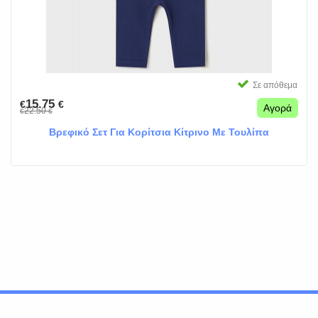
Σε απόθεμα
15.75
€
€
Αγορά
22.50
€
€
Βρεφικό Σετ Για Κορίτσια Κίτρινο Με Τουλίπα