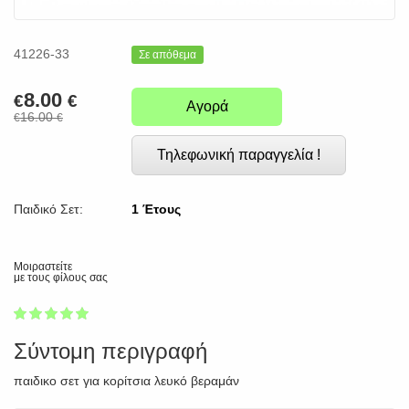
41226-33
Σε απόθεμα
8.00
€
€
Αγορά
16.00
€
€
Τηλεφωνική παραγγελία !
Παιδικό Σετ:
1 Έτους
Μοιραστείτε
με τους φίλους σας
1
2
3
4
5
100
Σύντομη περιγραφή
παιδικο σετ για κορίτσια λευκό βεραμάν