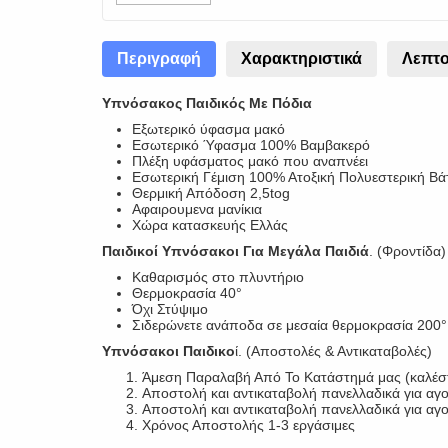
Περιγραφή
Χαρακτηριστικά
Λεπτο
Υπνόσακος Παιδικός Με Πόδια
Εξωτερικό ύφασμα μακό
Εσωτερικό Ύφασμα 100% Βαμβακερό
Πλέξη υφάσματος μακό που αναπνέει
Εσωτερική Γέμιση 100% Ατοξική Πολυεστερική Βά
Θερμική Απόδοση 2,5tog
Αφαιρουμενα μανίκια
Χώρα κατασκευής Ελλάς
Παιδικοί Υπνόσακοι Για Μεγάλα Παιδιά
. (Φροντίδα)
Καθαρισμός στο πλυντήριο
Θερμοκρασία 40°
Όχι Στύψιμο
Σιδερώνετε ανάποδα σε μεσαία θερμοκρασία 200°
Υπνόσακοι Παιδικο
ί. (Αποστολές & Αντικαταβολές)
Άμεση Παραλαβή Από Το Κατάστημά μας (καλέστ
Αποστολή και αντικαταβολή πανελλαδικά για αγ
Αποστολή και αντικαταβολή πανελλαδικά για α
Χρόνος Αποστολής 1-3 εργάσιμες