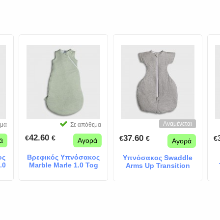
Αναμένεται
εμα
Σε απόθεμα
42.60
37.60
€
€
€
€
€
ά
Αγορά
Αγορά
ος
Βρεφικός Υπνόσακος
Υπνόσακος Swaddle
.0
Marble Marle 1.0 Tog
Arms Up Transition
Μέντα
Marle 0.5 Tog Γκρι