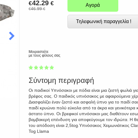
42.29
€
€
Αγορά
46.99
€
€
Τηλεφωνική παραγγελία !
Μοιραστείτε
με τους φίλους σας
1
2
3
4
5
100
Σύντομη περιγραφή
Οι παιδικοί Υπνόσακοι με πόδια είναι μια ζεστή φωλιά γι
βρέφος σας. Ο παιδικός υπνόσακος με αφαιρούμενα χέρ
Διασφαλίζει έναν ζεστό και ασφαλή ύπνο για το παιδί σα
παιδί κρυώνει πολύ εύκολα από τα άκρα και γενικότερα κ
άστατο ύπνο. Οι βρεφικοί υπνόσακοι μας διαθέτουν εσω
βαμβακερή επένδυση για αποφεύγουμε τον ιδρώτα. Η θε
του απόδοση είναι 2,5tog.Υπνόσακος Χειμωνιάτικος Clas
Tog Llama