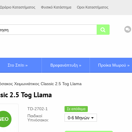
Ωράριο Καταστήματος
Φυσικό Κατάστημα
Οροι Καταστήματος
Στο Σπίτι
»
Βρεφανάπτυξη
»
Προίκα Μωρού
»
σακος Χειμωνιάτικος Classic 2.5 Tog Llama
ic 2.5 Tog Llama
TD-2702-1
Σε απόθεμα
Παιδικοί
0-6 Μηνών
ΝΈΟ
Υπνόσακοι: