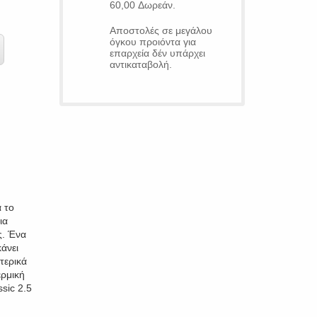
60,00 Δωρεάν.
Αποστολές σε μεγάλου
όγκου προιόντα για
επαρχεία δέν υπάρχει
αντικαταβολή.
α το
ια
ς. Ένα
άνει
τερικά
ρμική
sic 2.5