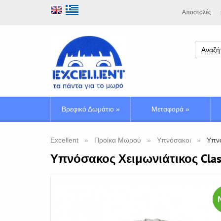
Αποστολές
Βρεφικό Δωμάτιο
»
Μεταφορά
»
Excellent
Προίκα Μωρού
Υπνόσακοι
Υπνό
Υπνόσακος Χειμωνιάτικος Class