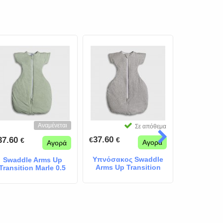
Αναμένεται
Σε απόθεμα
37.60
37.60
37.60
€
€
€
€
€
Αγορά
Αγορά
Υπνόσακος Swaddle
Υπνόσακο
Swaddle Arms Up
Arms Up Transition
Arms Up 
Transition Marle 0.5
Marle 1.0 Tog Γκρι
Marle 1.0
Tog Μέντα