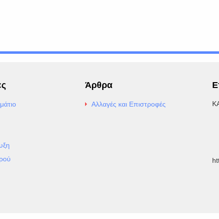
ες
Άρθρα
Ε
Κ
μάτιο
Αλλαγές και Επιστροφές
E
Α
υξη
Τ
ρού
h