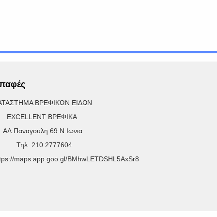
παφές
ΑΤΑΣΤΗΜΑ ΒΡΕΦΙΚΏΝ ΕΙΔΩΝ
XCELLENT ΒΡΕΦΙΚΑ
Λ.Παναγουλη 69 Ν Ιωνια
ηλ. 210 2777604
ttps://maps.app.goo.gl/BMhwLETDSHL5AxSr8