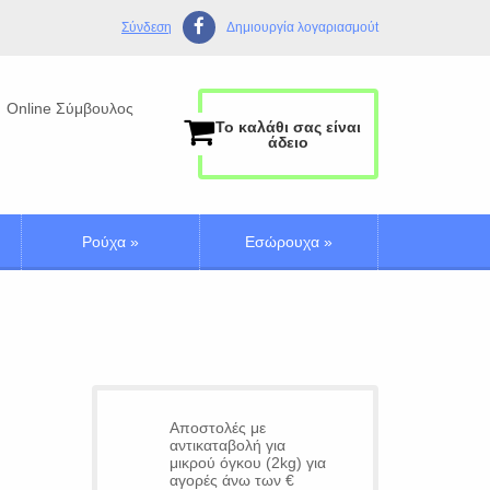
Σύνδεση
Δημιουργία λογαριασμούt
Online Σύμβουλος
Το καλάθι σας είναι
άδειο
Ρούχα
»
Εσώρουχα
»
Αποστολές με
αντικαταβολή για
μικρού όγκου (2kg) για
αγορές άνω των €