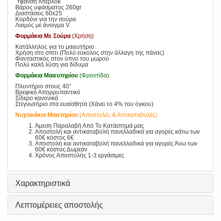
Ύφανση ιντερλοκ
Βάρος υφάσματος 260gr
Διαστάσεις 60x25
Κορδόνι για την σούρα
Λαιμός με άνοιγμα V
Φορμάκια Με Σούρα
(Χρήση)
Κατάλληλος για το μαιευτήριο
Χρήση στο σπίτι (Πολύ εύκολος στην άλλαγη της πάνας)
Φανταστικός στον ύπνο του μωρού
Πολύ καλή λύση για δίδυμα
Φορμάκια Μαιευτηρίου
(Φροντίδα)
Πλυντήριο στους 40°
Βρεφικό Απορρυπαντικό
Σίδερο κανονικά
Στεγνωτήριο στα ευαίσθητα (Χάνει το 4% του όγκου)
Νυχτικάκια Μαιετηρίου
(Αποστολές & Αντικαταβολές)
Άμεση Παραλαβή Από Το Κατάστημά μας
Αποστολή και αντικαταβολή πανελλαδικά για αγορές κάτω των
60€ κόστος 6€
Αποστολή και αντικαταβολή πανελλαδικά για αγορές Άνω των
60€ κόστος Δωρεάν
Χρόνος Αποστολής 1-3 εργάσιμες
Χαρακτηριστικά
Λεπτομέρειες αποστολής