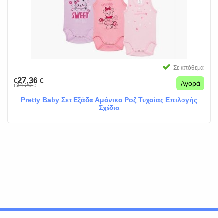
Σε απόθεμα
27.36
€
€
Αγορά
34.20
€
€
Pretty Baby Σετ Εξάδα Αμάνικα Ροζ Τυχαίας Επιλογής
Σχέδια