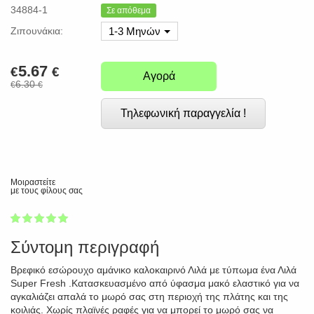
34884-1
Σε απόθεμα
Ζιπουνάκια:
1-3 Μηνών
5.67
€
€
Αγορά
6.30
€
€
Τηλεφωνική παραγγελία !
Μοιραστείτε
με τους φίλους σας
1
2
3
4
5
100
Σύντομη περιγραφή
Βρεφικό εσώρουχο αμάνικο καλοκαιρινό Λιλά με τύπωμα ένα Λιλά
Super Fresh .Κατασκευασμένο από ύφασμα μακό ελαστικό για να
αγκαλιάζει απαλά το μωρό σας στη περιοχή της πλάτης και της
κοιλιάς. Χωρίς πλαϊνές ραφές για να μπορεί το μωρό σας να