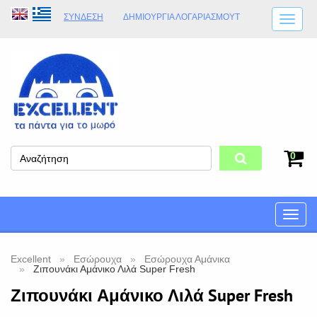
ΣΎΝΔΕΣΗ
ΔΗΜΙΟΥΡΓΊΑ ΛΟΓΑΡΙΑΣΜΟΎT
ΑΠΟΣΤΟΛΈΣ
ΩΡΆΡΙΟ ΚΑΤΑΣΤΉΜΑΤΟΣ
ΦΥΣΙΚΌ ΚΑΤΆΣΤΗΜΑ
ΟΡΟΙ ΚΑΤΑΣΤΉΜΑΤΟΣ
0
Toggle
naviga
Excellent
Εσώρουχα
Εσώρουχα Αμάνικα
Ζιπουνάκι Αμάνικο Λιλά Super Fresh
Ζιπουνάκι Αμάνικο Λιλά Super Fresh