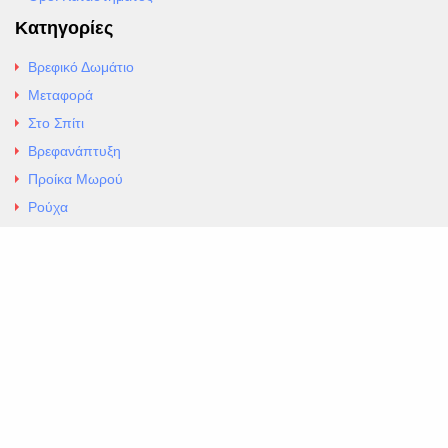
Κατηγορίες
Βρεφικό Δωμάτιο
Μεταφορά
Στο Σπίτι
Βρεφανάπτυξη
Προίκα Μωρού
Ρούχα
Εσώρουχα
Άρθρα
Αλλαγές και Επιστροφές
Επαφές
ΚΑΤΑΣΤΗΜΑ ΒΡΕΦΙΚΏΝ ΕΙΔΩΝ
EXCELLENT ΒΡΕΦΙΚΑ
ΑΛ.Παναγουλη 69 Ν Ιωνια
Τηλ. 210 2777604