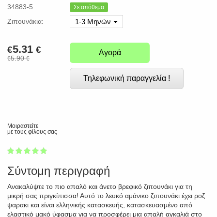
34883-5
Σε απόθεμα
Ζιπουνάκια:
1-3 Μηνών
5.31
€
€
Αγορά
5.90
€
€
Τηλεφωνική παραγγελία !
Μοιραστείτε
με τους φίλους σας
1
2
3
4
5
100
Σύντομη περιγραφή
Ανακαλύψτε το πιο απαλό και άνετο βρεφικό ζιπουνάκι για τη
μικρή σας πριγκίπισσα! Αυτό το λευκό αμάνικο ζιπουνάκι έχει ροζ
ψαρακι και είναι ελληνικής κατασκευής, κατασκευασμένο από
ελαστικό μακό ύφασμα για να προσφέρει μια απαλή αγκαλιά στο