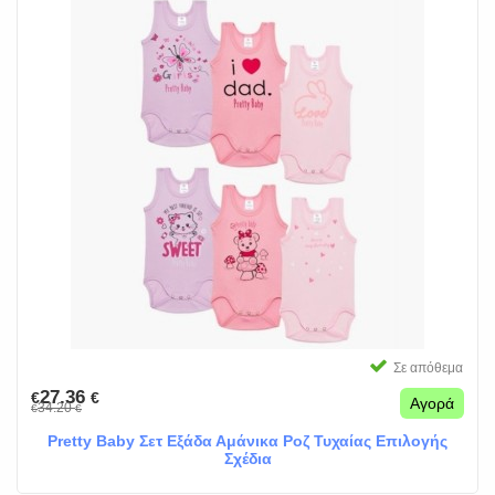
Σε απόθεμα
27.36
€
€
Αγορά
34.20
€
€
Pretty Baby Σετ Εξάδα Αμάνικα Ροζ Τυχαίας Επιλογής
Σχέδια