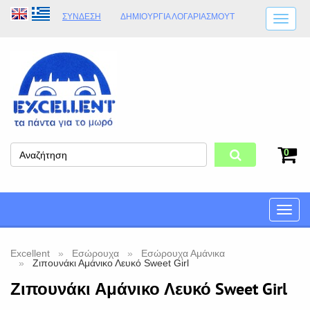
ΣΎΝΔΕΣΗ
ΔΗΜΙΟΥΡΓΊΑ ΛΟΓΑΡΙΑΣΜΟΎT
ΑΠΟΣΤΟΛΈΣ
ΩΡΆΡΙΟ ΚΑΤΑΣΤΉΜΑΤΟΣ
ΦΥΣΙΚΌ ΚΑΤΆΣΤΗΜΑ
ΟΡΟΙ ΚΑΤΑΣΤΉΜΑΤΟΣ
0
Toggle
naviga
Excellent
Εσώρουχα
Εσώρουχα Αμάνικα
Ζιπουνάκι Αμάνικο Λευκό Sweet Girl
Ζιπουνάκι Αμάνικο Λευκό Sweet Girl