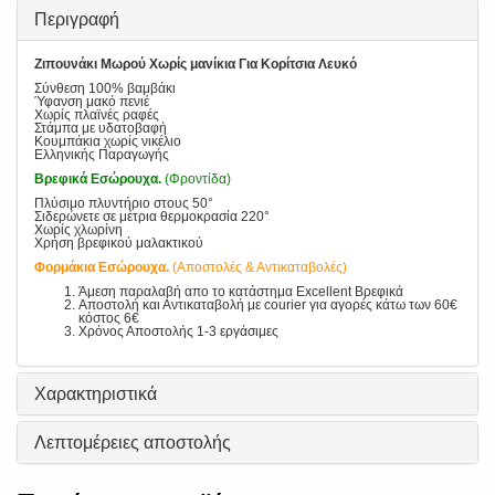
Περιγραφή
Ζιπουνάκι Μωρού Χωρίς μανίκια Για Κορίτσια Λευκό
Σύνθεση 100% βαμβάκι
Ύφανση μακό πενιέ
Χωρίς πλαϊνές ραφές
Στάμπα με υδατοβαφή
Κουμπάκια χωρίς νικέλιο
Ελληνικής Παραγωγής
Βρεφικά Εσώρουχα.
(Φροντίδα)
Πλύσιμο πλυντήριο στους 50°
Σιδερώνετε σε μέτρια θερμοκρασία 220°
Χωρίς χλωρίνη
Χρήση βρεφικού μαλακτικού
Φορμάκια Εσώρουχα.
(Αποστολές & Αντικαταβολές)
Άμεση παραλαβή απο το κατάστημα Excellent Βρεφικά
Αποστολή και Αντικαταβολή με courier για αγορές κάτω των 60€
κόστος 6€
Χρόνος Αποστολής 1-3 εργάσιμες
Χαρακτηριστικά
Λεπτομέρειες αποστολής