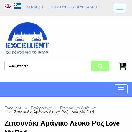
ΣΎΝΔΕΣΗ
ΔΗΜΙΟΥΡΓΊΑ ΛΟΓΑΡΙΑΣΜΟΎT
ΑΠΟΣΤΟΛΈΣ
ΩΡΆΡΙΟ ΚΑΤΑΣΤΉΜΑΤΟΣ
ΦΥΣΙΚΌ ΚΑΤΆΣΤΗΜΑ
ΟΡΟΙ ΚΑΤΑΣΤΉΜΑΤΟΣ
0
Toggle
naviga
Excellent
Εσώρουχα
Εσώρουχα Αμάνικα
Ζιπουνάκι Αμάνικο Λευκό Ροζ Love My Dad
Ζιπουνάκι Αμάνικο Λευκό Ροζ Love