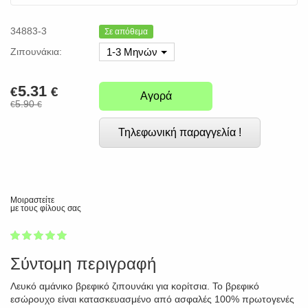
34883-3
Σε απόθεμα
Ζιπουνάκια:
1-3 Μηνών
5.31
€
€
Αγορά
5.90
€
€
Τηλεφωνική παραγγελία !
Μοιραστείτε
με τους φίλους σας
1
2
3
4
5
100
Σύντομη περιγραφή
Λευκό αμάνικο βρεφικό ζιπουνάκι για κορίτσια. Το βρεφικό
εσώρουχο είναι κατασκευασμένο από ασφαλές 100% πρωτογενές