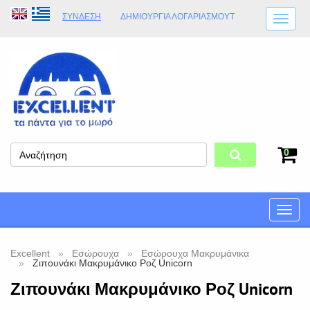
ΣΎΝΔΕΣΗ
ΔΗΜΙΟΥΡΓΊΑ ΛΟΓΑΡΙΑΣΜΟΎT
ΑΠΟΣΤΟΛΈΣ
ΩΡΆΡΙΟ ΚΑΤΑΣΤΉΜΑΤΟΣ
ΦΥΣΙΚΌ ΚΑΤΆΣΤΗΜΑ
ΟΡΟΙ ΚΑΤΑΣΤΉΜΑΤΟΣ
0
Toggle
naviga
Excellent
Εσώρουχα
Εσώρουχα Μακρυμάνικα
Ζιπουνάκι Μακρυμάνικο Ροζ Unicorn
Ζιπουνάκι Μακρυμάνικο Ροζ Unicorn