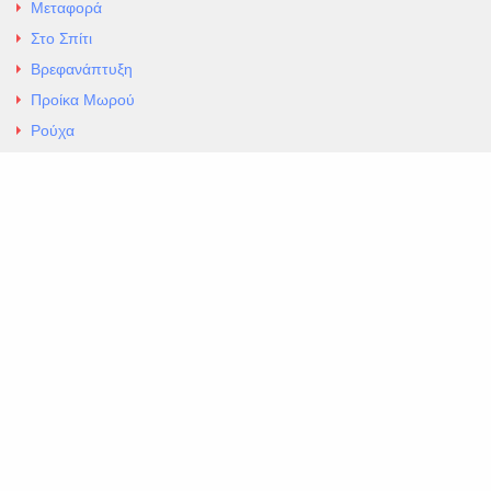
Μεταφορά
Στο Σπίτι
Βρεφανάπτυξη
Προίκα Μωρού
Ρούχα
Εσώρουχα
Άρθρα
Αλλαγές και Επιστροφές
Επαφές
ΚΑΤΑΣΤΗΜΑ ΒΡΕΦΙΚΏΝ ΕΙΔΩΝ
EXCELLENT ΒΡΕΦΙΚΑ
ΑΛ.Παναγουλη 69 Ν Ιωνια
Τηλ. 210 2777604
https://maps.app.goo.gl/BMhwLETDSHL5AxSr8