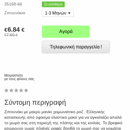
35168-66
Σε απόθεμα
Ζιπουνάκια:
1-3 Μηνών
6.84
€
€
Αγορά
7.60
€
€
Τηλεφωνική παραγγελία !
Μοιραστείτε
με τους φίλους σας
1
2
3
4
5
0
Σύντομη περιγραφή
Ζιπουνάκι με μακρύ μανίκι χειμωνιάτικο ροζ . Ελληνικής
κατασκευής από ύφασμα ελαστικό μακό για να αγκαλιάζει απαλά
το μωρό σας στη περιοχή της πλάτης και της κοιλιάς. Το βρεφικό
εσώρουχο χωρίς πλαϊνές ραφές βοηθά το μωρό σας να κοιμάται