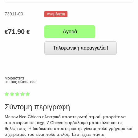
73911-00
Αναμένεται
71.90
€
€
Αγορά
Τηλεφωνική παραγγελία !
Μοιραστείτε
με τους φίλους σας
1
2
3
4
5
100
Σύντομη περιγραφή
Με τον Νεο Chicco ηλεκτρικό αποστειρωτή ατμού, μπορείτε να
αποστειρώσετε μέχρι 7 Chicco φαρδύλαιμα μπουκάλια και τις
θηλές τους. Η διαδικασία αποστείρωσης γίνεται πολύ γρήγορα και
ο χειρισμός του είναι πολύ απλός. Έτσι έχετε πάντα