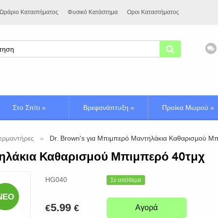
Ωράριο Καταστήματος
Φυσικό Κατάστημα
Οροι Καταστήματος
Στο Σπίτι
»
Βρεφανάπτυξη
»
Προίκα Μωρού
»
ερμαντήρες
Dr. Brown's για Μπιμπερό Μαντηλάκια Καθαρισμού Μ
ντηλάκια Καθαρισμού Μπιμπερό 40τμχ
HG040
Σε απόθεμα
ΝΈΟ
5.99
€
€
Αγορά