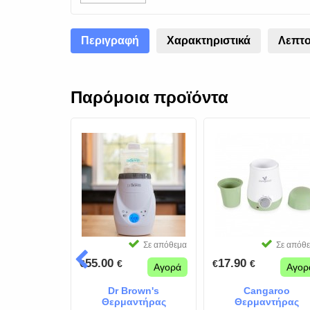
Περιγραφή
Χαρακτηριστικά
Λεπτο
Παρόμοια προϊόντα
Σε απόθεμα
Σε απόθεμα
Σε απόθ
55.00
17.90
€
€
€
€
Αγορά
Αγορά
Αγορ
τρικός
Dr Brown's
Cangaroo
ειρωτής
Θερμαντήρας
Θερμαντήρας