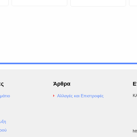
Τ
ες
Άρθρα
Ε
Κ
μάτιο
Αλλαγές και Επιστροφές
E
Α
υξη
Τ
ρού
h