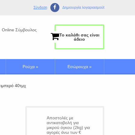
Σύνδεση
Δημιουργία λογαριασμούt
Online Σύμβουλος
Το καλάθι σας είναι
άδειο
Ρούχα
»
Εσώρουχα
»
πιμπερό 40τμχ
Αποστολές με
αντικαταβολή για
μικρού όγκου (2kg) για
αγορές άνω των €