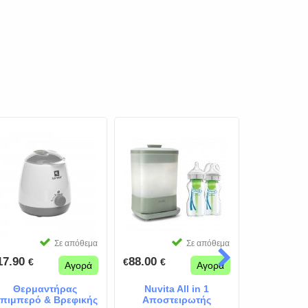
Σε απόθεμα
Σε απόθεμα
17.90
88.00
54.00
€
€
€
€
€
Αγορά
Αγορά
Θερμαντήρας
Nuvita All in 1
Θέρμα
πιμπερό & Βρεφικής
Αποστειρωτής
Μπιμπερό