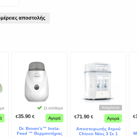
μέρειες αποστολής
Αναμένεται
εμα
Σε απόθεμα
35.90
71.90
€
€
€
€
€
ά
Αγορά
Αγορά
Dr. Brown’s™ Insta-
Αποστειρωτής Ατμού
Feed ™ Θερμαντήρας
Μ
Chicco Νέος 3 Σε 1