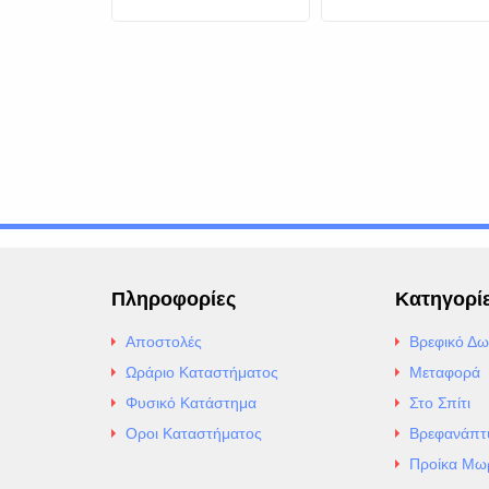
 Cangaroo
Ψηφιακός
Μπιμπερό και
o Grey
Βρεφικής Τροφής
BabyUno
Πληροφορίες
Κατηγορί
Αποστολές
Βρεφικό Δω
Ωράριο Καταστήματος
Μεταφορά
Φυσικό Κατάστημα
Στο Σπίτι
Οροι Καταστήματος
Βρεφανάπτ
Προίκα Μω