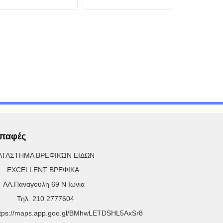
ροφής Ρυθμιζόμενος
Στεγνωτήρας &
(Σπι
Φύλαξη Μπιμπερό
Αυτοκ
παφές
ΑΤΑΣΤΗΜΑ ΒΡΕΦΙΚΏΝ ΕΙΔΩΝ
XCELLENT ΒΡΕΦΙΚΑ
Λ.Παναγουλη 69 Ν Ιωνια
ηλ. 210 2777604
ttps://maps.app.goo.gl/BMhwLETDSHL5AxSr8