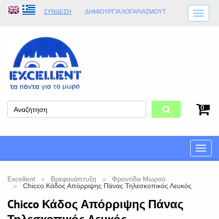
ΣΎΝΔΕΣΗ
ΔΗΜΙΟΥΡΓΊΑ ΛΟΓΑΡΙΑΣΜΟΎT
ΑΠΟΣΤΟΛΈΣ
ΩΡΆΡΙΟ ΚΑΤΑΣΤΉΜΑΤΟΣ
ΦΥΣΙΚΌ ΚΑΤΆΣΤΗΜΑ
ΟΡΟΙ ΚΑΤΑΣΤΉΜΑΤΟΣ
0
Toggle
naviga
Excellent
Βρεφανάπτυξη
Φροντίδα Μωρού
Chicco Κάδος Απόρριψης Πάνας Τηλεσκοπικός Λευκός
Chicco Κάδος Απόρριψης Πάνας