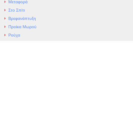
Μεταφορά
Στο Σπίτι
Βρεφανάπτυξη
Προίκα Μωρού
Ρούχα
Εσώρουχα
Άρθρα
Αλλαγές και Επιστροφές
Επαφές
ΚΑΤΑΣΤΗΜΑ ΒΡΕΦΙΚΏΝ ΕΙΔΩΝ
EXCELLENT ΒΡΕΦΙΚΑ
ΑΛ.Παναγουλη 69 Ν Ιωνια
Τηλ. 210 2777604
https://maps.app.goo.gl/BMhwLETDSHL5AxSr8