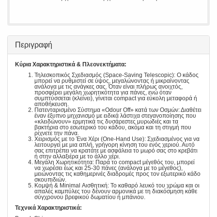
Περιγραφή
Κύρια Χαρακτηριστικά & Πλεονεκτήματα:
Τηλεσκοπικός Σχεδιασμός (Space-Saving Telescopic): Ο κάδος
μπορεί να ρυθμιστεί σε ύψος, μεγαλώνοντας ή μικραίνοντας
ανάλογα με τις ανάγκες σας. Όταν είναι πλήρως ανοιχτός,
προσφέρει μεγάλη χωρητικότητα για πάνες, ενώ όταν
συμπτύσσεται (κλείνει), γίνεται compact για εύκολη μεταφορά ή
αποθήκευση.
Πατενταρισμένο Σύστημα «Odour Off» κατά των Οσμών: Διαθέτει
έναν έξυπνο μηχανισμό με ειδικά λάστιχα στεγανοποίησης που
«κλειδώνουν» ερμητικά τις δυσάρεστες μυρωδιές και τα
βακτήρια στο εσωτερικό του κάδου, ακόμα και τη στιγμή που
ρίχνετε την πάνα.
Χειρισμός με το Ένα Χέρι (One-Hand Use): Σχεδιασμένος για να
λειτουργεί με μια απλή, γρήγορη κίνηση του ενός χεριού. Αυτό
σας επιτρέπει να κρατάτε με ασφάλεια το μωρό σας στο κρεβάτι
ή στην αλλαξιέρα με το άλλο χέρι.
Μεγάλη Χωρητικότητα: Παρά το compact μέγεθός του, μπορεί
να χωρέσει έως και 25-30 πάνες (ανάλογα με το μέγεθος),
μειώνοντας τις καθημερινές διαδρομές προς τον εξωτερικό κάδο
σκουπιδιών.
Κομψή & Minimal Αισθητική: Το καθαρό λευκό του χρώμα και οι
απαλές καμπύλες του δένουν αρμονικά με τη διακόσμηση κάθε
σύγχρονου βρεφικού δωματίου ή μπάνιου.
Τεχνικά Χαρακτηριστικά: