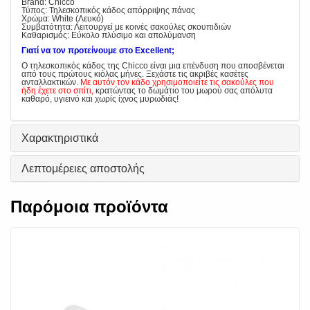
Brand: Chicco
Τύπος: Τηλεσκοπικός κάδος απόρριψης πάνας
Χρώμα: White (Λευκό)
Συμβατότητα: Λειτουργεί με κοινές σακούλες σκουπιδιών
Καθαρισμός: Εύκολο πλύσιμο και απολύμανση
Γιατί να τον προτείνουμε στο Excellent;
Ο τηλεσκοπικός κάδος της Chicco είναι μια επένδυση που αποσβένεται
από τους πρώτους κιόλας μήνες. Ξεχάστε τις ακριβές κασέτες
ανταλλακτικών.
Με αυτόν τον κάδο χρησιμοποιείτε τις σακούλες που
ήδη έχετε στο σπίτι,
κρατώντας το δωμάτιο του μωρού σας απόλυτα
καθαρό, υγιεινό και χωρίς ίχνος μυρωδιάς!
Χαρακτηριστικά
Λεπτομέρειες αποστολής
Παρόμοια προϊόντα