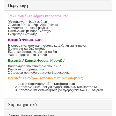
Περιγραφή
Trax Παιδικό Σετ Φόρμα Για Κορίτσια Ροζ
Ύφασμα warm baby φούτερ
Σύνθεση 80% βαμβάκι 20% Polyester
Μπλουζάκι με μακριά μανίκια
Παντελονάκι με φαρδύ λάστιχο
Ελληνικής Σχεδίασης
Βρεφικές Φόρμες.
(Χρήση)
Η φόρμα είναι από warm φούτερ κατάλληλη για χειμώνα.
Ιδανική για παιδικό σταθμό
Ελαστικό ύφασμα για ζωηρά παιδιά
Υδροαπορροφυτικό Βαμβάκι
Βρεφικές Αθλητικές Φόρμες.
(Φροντίδα)
Καθαρισμός στο πλυντήριο στους 40°
Κανονικό απορρυπαντικό
Σιδερώνετε ανάποδα σε μεσαία θερμοκρασία
Βρεφικά Σετ Ρούχων.
(Αποστολές και Αντικαταβολές)
Άμεση Παραλαβή Από Το Κατάστημά μας
Αποστολή με courier για αγορές κάτω των 60€ κόστος 6€
Αποστολή και Αντικαταβολή για αγορές Άνω των €60 Δωρεάν
Χαρακτηριστικά