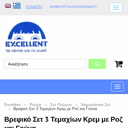
ΣΎΝΔΕΣΗ
ΔΗΜΙΟΥΡΓΊΑ ΛΟΓΑΡΙΑΣΜΟΎT
ΑΠΟΣΤΟΛΈΣ
ΩΡΆΡΙΟ ΚΑΤΑΣΤΉΜΑΤΟΣ
ΦΥΣΙΚΌ ΚΑΤΆΣΤΗΜΑ
ΟΡΟΙ ΚΑΤΑΣΤΉΜΑΤΟΣ
0
Toggle
naviga
Excellent
Ρούχα
Σετ Ρούχων
Χειμωνιάτικα Σετ
Βρεφικό Σετ 3 Τεμαχίων Κρεμ με Ροζ και Γούνα
Βρεφικό Σετ 3 Τεμαχίων Κρεμ με Ροζ