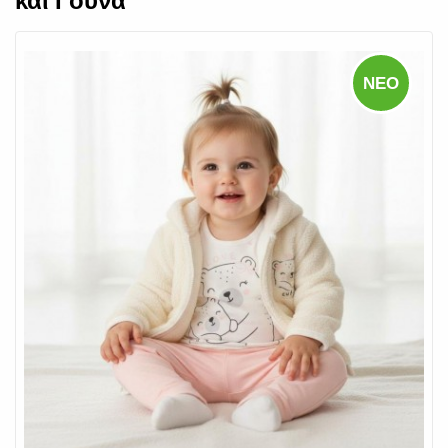
και Γούνα
ΝΈΟ