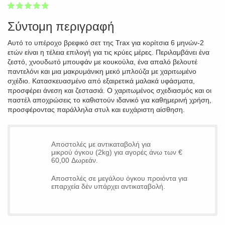
1
2
3
4
5
100
Σύντομη περιγραφή
Αυτό το υπέροχο βρεφικό σετ της Trax για κορίτσια 6 μηνών-2
ετών είναι η τέλεια επιλογή για τις κρύες μέρες. Περιλαμβάνει ένα
ζεστό, χνουδωτό μπουφάν με κουκούλα, ένα απαλό βελουτέ
παντελόνι και μια μακρυμάνικη μεκό μπλούζα με χαριτωμένο
σχέδιο. Κατασκευασμένο από εξαιρετικά μαλακά υφάσματα,
προσφέρει άνεση και ζεστασιά. Ο χαριτωμένος σχεδιασμός και οι
παστέλ αποχρώσεις το καθιστούν ιδανικό για καθημερινή χρήση,
προσφέροντας παράλληλα στυλ και ευχάριστη αίσθηση.
Αποστολές με αντικαταβολή για
μικρού όγκου (2kg) για αγορές άνω των €
60,00 Δωρεάν.
Αποστολές σε μεγάλου όγκου προιόντα για
επαρχεία δέν υπάρχει αντικαταβολή.