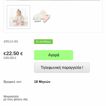
48514-80
Σε απόθεμα
22.50
€
€
Αγορά
30.00
€
€
Τηλεφωνική παραγγελία !
Βρεφικό σετ:
18 Μηνών
Μοιραστείτε
με τους φίλους σας