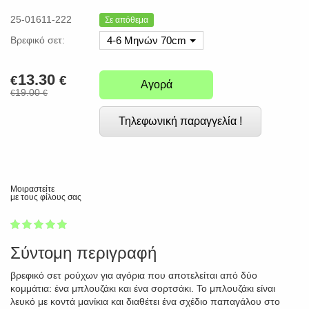
25-01611-222
Σε απόθεμα
Βρεφικό σετ:
4-6 Μηνών 70cm
13.30
€
€
Αγορά
19.00
€
€
Τηλεφωνική παραγγελία !
Μοιραστείτε
με τους φίλους σας
1
2
3
4
5
100
Σύντομη περιγραφή
βρεφικό σετ ρούχων για αγόρια που αποτελείται από δύο
κομμάτια: ένα μπλουζάκι και ένα σορτσάκι. Το μπλουζάκι είναι
λευκό με κοντά μανίκια και διαθέτει ένα σχέδιο παπαγάλου στο