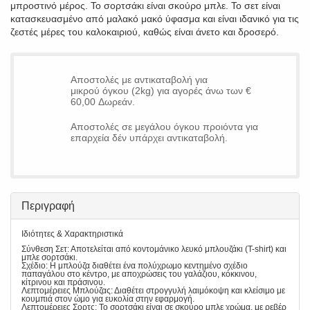
μπροστινό μέρος. Το σορτσάκι είναι σκούρο μπλε. Το σετ είναι
κατασκευασμένο από μαλακό μακό ύφασμα και είναι ιδανικό για τις
ζεστές μέρες του καλοκαιριού, καθώς είναι άνετο και δροσερό.
Αποστολές με αντικαταβολή για
μικρού όγκου (2kg) για αγορές άνω των €
60,00 Δωρεάν.
Αποστολές σε μεγάλου όγκου προιόντα για
επαρχεία δέν υπάρχει αντικαταβολή.
Περιγραφή
Ιδιότητες & Χαρακτηριστικά
Σύνθεση Σετ: Αποτελείται από κοντομάνικο λευκό μπλουζάκι (T-shirt) και
μπλε σορτσάκι.
Σχέδιο: Η μπλούζα διαθέτει ένα πολύχρωμο κεντημένο σχέδιο
παπαγάλου στο κέντρο, με αποχρώσεις του γαλάζιου, κόκκινου,
κίτρινου και πράσινου.
Λεπτομέρειες Μπλούζας: Διαθέτει στρογγυλή λαιμόκοψη και κλείσιμο με
κουμπιά στον ώμο για ευκολία στην εφαρμογή.
Λεπτομέρειες Σορτς: Το σορτσάκι είναι σε σκούρο μπλε χρώμα, με ρεβέρ