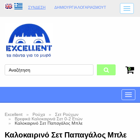
ΣΎΝΔΕΣΗ
ΔΗΜΙΟΥΡΓΊΑ ΛΟΓΑΡΙΑΣΜΟΎT
ΑΠΟΣΤΟΛΈΣ
ΩΡΆΡΙΟ ΚΑΤΑΣΤΉΜΑΤΟΣ
ΦΥΣΙΚΌ ΚΑΤΆΣΤΗΜΑ
ΟΡΟΙ ΚΑΤΑΣΤΉΜΑΤΟΣ
0
Toggle
naviga
Excellent
Ρούχα
Σετ Ρούχων
Βρεφικά Καλοκαιρινά Σετ 0-2 Ετών
Καλοκαιρινό Σετ Παπαγάλος Μπλε
Καλοκαιρινό Σετ Παπαγάλος Μπλε