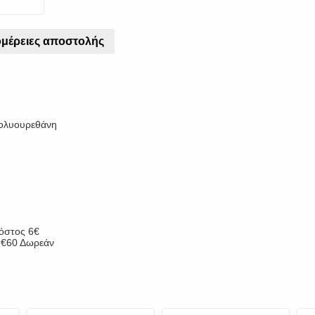
μέρειες αποστολής
ολυουρεθάνη
κόστος 6€
ν €60 Δωρεάν