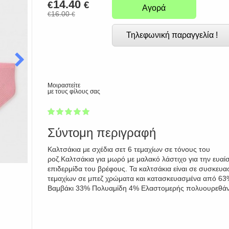
14.40
€
€
Αγορά
16.00
€
€
Τηλεφωνική παραγγελία !
Μοιραστείτε
με τους φίλους σας
1
2
3
4
5
100
Σύντομη περιγραφή
Καλτσάκια με σχέδια σετ 6 τεμαχίων σε τόνους του
ροζ.Καλτσάκια για μωρό με μαλακό λάστιχο για την ευαί
επιδερμίδα του βρέφους. Τα καλτσάκια είναι σε συσκευα
τεμαχίων σε μπεζ χρώματα και κατασκευασμένα από 63
Βαμβάκι 33% Πολυαμίδη 4% Ελαστομερής πολυουρεθάν