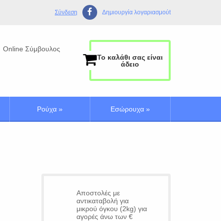
Σύνδεση
Δημιουργία λογαριασμούt
Online Σύμβουλος
Το καλάθι σας είναι
άδειο
Ρούχα
»
Εσώρουχα
»
Αποστολές με
αντικαταβολή για
μικρού όγκου (2kg) για
αγορές άνω των €