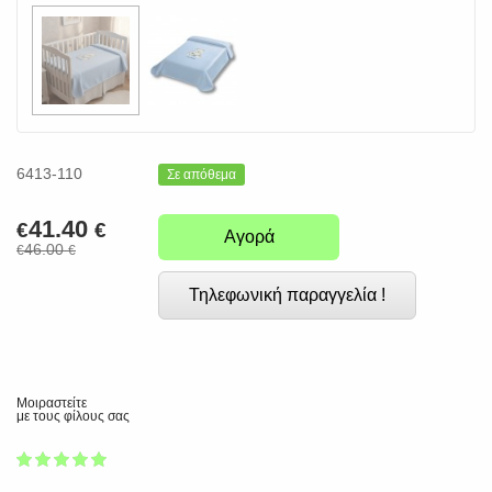
6413-110
Σε απόθεμα
41.40
€
€
Αγορά
46.00
€
€
Τηλεφωνική παραγγελία !
Μοιραστείτε
με τους φίλους σας
1
2
3
4
5
100