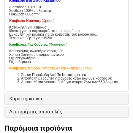
Κουβέρτα Βρεφικού Κρεβατιού
Διαστάσεις 110x110
Σύνθεση 100% πολυέστερ.
Πύκνωση 600gr/m²
Κουβέρτα Κούνιας.
(Χρήση)
Κατάλληλη για Χειμώνα
Ιδανική για το παρκοκρέβατο του μωρού σας
Εύκαμπτη και μαλακή για το κρεβατάκι του μωρού σας.
Τέλεια κουβέρτα για ταξίδια.
Κουβέρτες Για Κούνιες.
(Φροντίδα )
Καθαρισμός πλυντήριο στους 30°
Χρήση βρεφικού απορρυπαντικού
Όχι στεγνωτήριο
Όχι σιδέρωμα
Κουβέρτες Μωρού.
(Αποστολές και Αντικαταβολές)
Άμεση Παραλαβή Από Το Κατάστημά μας
Αποστολή με courier για αγορές κάτω των 60€ κόστος 6€
Αποστολή και Αντικαταβολή για αγορές Άνω των €60 Δωρεάν
Χαρακτηριστικά
Λεπτομέρειες αποστολής
Παρόμοια προϊόντα