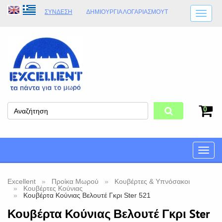
ΣΎΝΔΕΣΗ
ΔΗΜΙΟΥΡΓΊΑ ΛΟΓΑΡΙΑΣΜΟΎT
ΑΠΟΣΤΟΛΈΣ
ΩΡΆΡΙΟ ΚΑΤΑΣΤΉΜΑΤΟΣ
ΦΥΣΙΚΌ ΚΑΤΆΣΤΗΜΑ
ΟΡΟΙ ΚΑΤΑΣΤΉΜΑΤΟΣ
0
Toggle
naviga
Excellent
Προίκα Μωρού
Κουβέρτες & Υπνόσακοι
Κουβέρτες Κούνιας
Κουβέρτα Κούνιας Βελουτέ Γκρι Ster 521
Κουβέρτα Κούνιας Βελουτέ Γκρι Ster