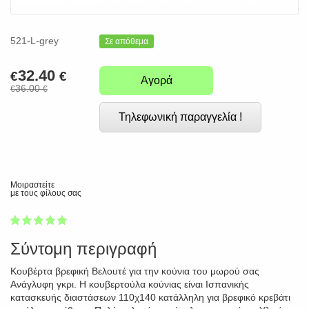
521-L-grey
Σε απόθεμα
32.40
€
€
Αγορά
36.00
€
€
Τηλεφωνική παραγγελία !
Μοιραστείτε
με τους φίλους σας
1
2
3
4
5
100
Σύντομη περιγραφή
Κουβέρτα βρεφική Βελουτέ για την κούνια του μωρού σας
Ανάγλυφη γκρι. Η κουβερτούλα κούνιας είναι Ισπανικής
κατασκευής διαστάσεων 110χ140 κατάλληλη για βρεφικό κρεβάτι