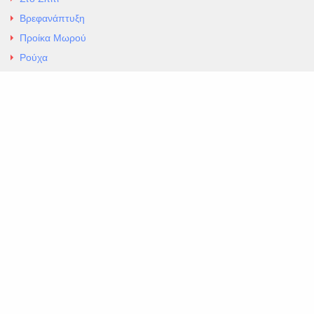
Βρεφανάπτυξη
Προίκα Μωρού
Ρούχα
Εσώρουχα
Άρθρα
Αλλαγές και Επιστροφές
Επαφές
ΚΑΤΑΣΤΗΜΑ ΒΡΕΦΙΚΏΝ ΕΙΔΩΝ
EXCELLENT ΒΡΕΦΙΚΑ
ΑΛ.Παναγουλη 69 Ν Ιωνια
Τηλ. 210 2777604
https://maps.app.goo.gl/BMhwLETDSHL5AxSr8
Copyright 2026 Excellent. All Right Reserved