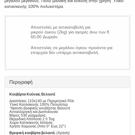
μεγάλου μεγέθους. Πολύ μαλακή και εύκολη στην χρήση .Υλικό
κατασκευής 100% πολυεστέρα.
Αποστολές με αντικαταβολή για
μικρού όγκου (2kg) για αγορές άνω των €
60,00 Δωρεάν.
Αποστολές σε μεγάλου όγκου προιόντα για
επαρχεία δέν υπάρχει αντικαταβολή.
Περιγραφή
Κουβέρτα Κούνιας Βελουτέ
Διαστάσεις 110x140 με Περιμετρικό Ρέλι
Υλικό Κατασκευής 100% Πολυέστερ
Ύφανση βρεφικής κουβέρτας Βελουτέ
Αντιαλλεργική και Διαπνέουσα
Βάρος 530 γραμμάρια
Θερμιδική Απόδοση 2.5 Tog
Χώρα Κατασκευής Ισπανία
Χρήση Χειμώνας (Απο 0° Εως 22°)
Βρεφική κουβέρτα βελουτέ.
(Χρήση)