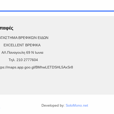
παφές
ΑΤΑΣΤΗΜΑ ΒΡΕΦΙΚΏΝ ΕΙΔΩΝ
XCELLENT ΒΡΕΦΙΚΑ
Λ.Παναγουλη 69 Ν Ιωνια
ηλ. 210 2777604
ttps://maps.app.goo.gl/BMhwLETDSHL5AxSr8
Developed by:
SoloMono.net
r