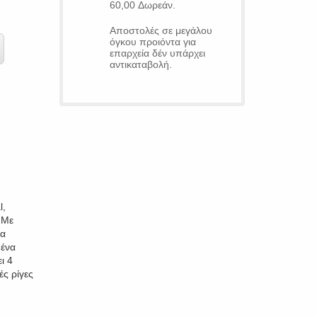
60,00 Δωρεάν.
Αποστολές σε μεγάλου
όγκου προιόντα για
επαρχεία δέν υπάρχει
αντικαταβολή.
l,
 Με
τα
 ένα
ι 4
ές ρίγες