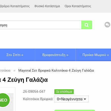
Ωράριο Καταστήματος
Φυσικό Κατάστημα
Οροι Καταστήματος
Στο Σπίτι
»
Βρεφανάπτυξη
»
Προίκα Μωρού
»
τσάκια
Mayoral Σετ Βρεφικά Καλτσάκια 4 Ζεύγη Γαλάζια
α 4 Ζεύγη Γαλάζια
26-09054-047
Σε απόθεμα
Καλτσάκια Βρεφικά:
0+Νεογέννηττα
ΝΈΟ