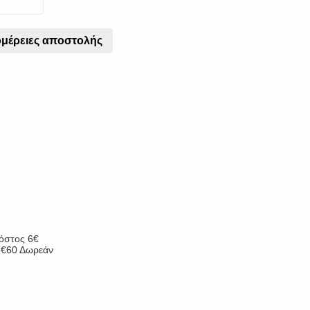
μέρειες αποστολής
κόστος 6€
ν €60 Δωρεάν