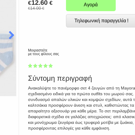
12.60
€
€
Αγορά
14.00
€
€
Τηλεφωνική παραγγελία !
Μοιραστείτε
με τους φίλους σας
1
2
3
4
5
100
Σύντομη περιγραφή
Ανακαλύψτε το πανέμορφο σετ 4 ζευγών από τη Mayora
σχεδιασμένο ειδικά για τα πρώτα outfits του μωρού σας.
συνδυασμό απαλών υλικών και κομψών σχεδίων, αυτά 
καλτσάκια προσφέρουν άνεση και στυλ, καθιστώντας τα
απαραίτητο αξεσουάρ για κάθε μέρα. Το σετ περιλαμβάνε
διαφορετικά σχέδια σε γαλάζιες αποχρώσεις: από κλασικ
και μονόχρωμα ζευγάρια έως τρυφερά μοτίβα με ζωάκια,
προσφέροντας επιλογές για κάθε εμφάνιση.