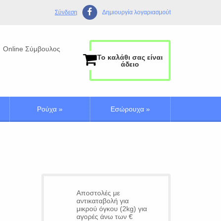
Σύνδεση
Δημιουργία λογαριασμούt
Online Σύμβουλος
Το καλάθι σας είναι
άδειο
Ρούχα
»
Εσώρουχα
»
Αποστολές με
αντικαταβολή για
μικρού όγκου (2kg) για
αγορές άνω των €