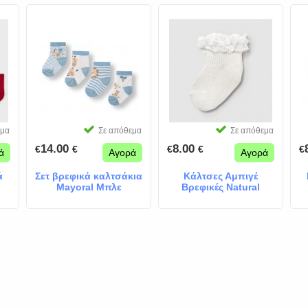
εμα
Σε απόθεμα
Σε απόθεμα
14.00
8.00
€
€
€
€
€
ά
Αγορά
Αγορά
ά
Σετ βρεφικά καλτσάκια
Κάλτσες Αμπιγέ
Mayoral Μπλε
Βρεφικές Natural
White