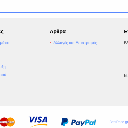
ες
Άρθρα
Ε
Κ
μάτιο
Αλλαγές και Επιστροφές
E
Α
υξη
Τ
ρού
h
BestPrice.g