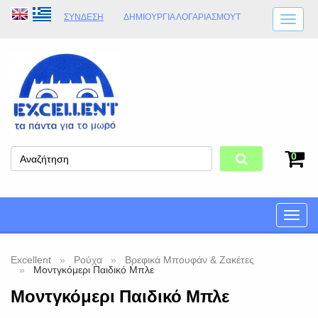
ΣΎΝΔΕΣΗ
ΔΗΜΙΟΥΡΓΊΑ ΛΟΓΑΡΙΑΣΜΟΎT
ΑΠΟΣΤΟΛΈΣ
ΩΡΆΡΙΟ ΚΑΤΑΣΤΉΜΑΤΟΣ
ΦΥΣΙΚΌ ΚΑΤΆΣΤΗΜΑ
ΟΡΟΙ ΚΑΤΑΣΤΉΜΑΤΟΣ
0
Toggle
naviga
Excellent
Ρούχα
Βρεφικά Μπουφάν & Ζακέτες
Μοντγκόμερι Παιδικό Μπλε
Μοντγκόμερι Παιδικό Μπλε