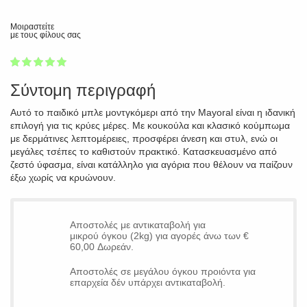
Μοιραστείτε
με τους φίλους σας
1
2
3
4
5
100
Σύντομη περιγραφή
Αυτό το παιδικό μπλε μοντγκόμερι από την Mayoral είναι η ιδανική
επιλογή για τις κρύες μέρες. Με κουκούλα και κλασικό κούμπωμα
με δερμάτινες λεπτομέρειες, προσφέρει άνεση και στυλ, ενώ οι
μεγάλες τσέπες το καθιστούν πρακτικό. Κατασκευασμένο από
ζεστό ύφασμα, είναι κατάλληλο για αγόρια που θέλουν να παίζουν
έξω χωρίς να κρυώνουν.
Αποστολές με αντικαταβολή για
μικρού όγκου (2kg) για αγορές άνω των €
60,00 Δωρεάν.
Αποστολές σε μεγάλου όγκου προιόντα για
επαρχεία δέν υπάρχει αντικαταβολή.