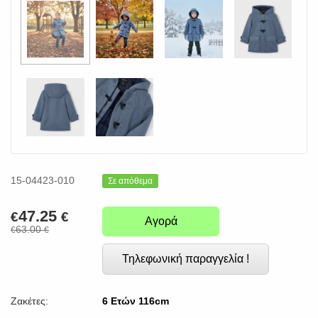
15-04423-010
Σε απόθεμα
47.25
€
€
Αγορά
63.00
€
€
Τηλεφωνική παραγγελία !
Ζακέτες:
6 Ετών 116cm