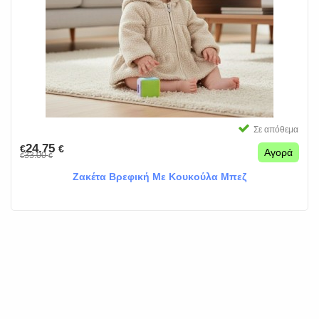
Σε απόθεμα
24.75
€
€
Αγορά
33.00
€
€
Ζακέτα Βρεφική Με Κουκούλα Μπεζ