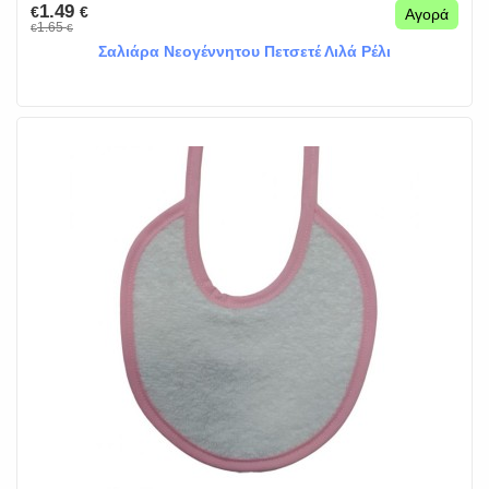
1.49
€
€
Αγορά
1.65
€
€
Σαλιάρα Νεογέννητου Πετσετέ Λιλά Ρέλι