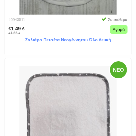
#0943511
Σε απόθεμα
1.49
€
€
Αγορά
1.65
€
€
Σαλιάρα Πετσέτα Νεογέννητου Όλο Λευκή
ΝΈΟ