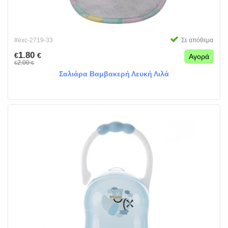
#exc-2719-33
Σε απόθεμα
1.80
€
€
Αγορά
2.00
€
€
Σαλιάρα Βαμβακερή Λευκή Λιλά