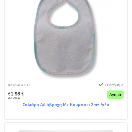
#exc-4047-11
Σε απόθεμα
1.98
€
€
Αγορά
2.20
€
€
Σαλιάρα Αδιάβροχη Με Κουμπάκι 2m+ Λιλά