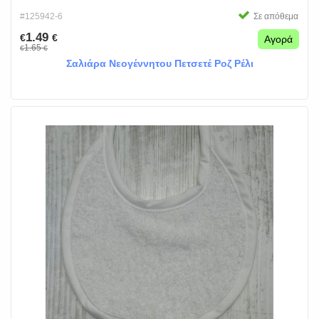
#125942-6
Σε απόθεμα
1.49
€
€
Αγορά
1.65
€
€
Σαλιάρα Νεογέννητου Πετσετέ Ροζ Ρέλι