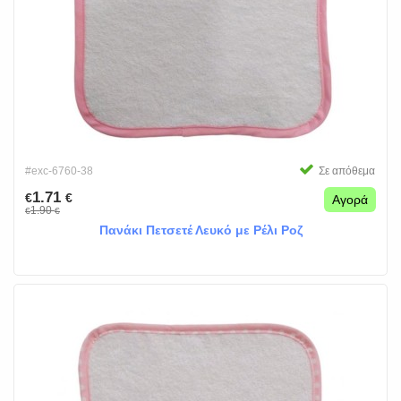
#exc-6760-38
Σε απόθεμα
1.71
€
€
Αγορά
1.90
€
€
Πανάκι Πετσετέ Λευκό με Ρέλι Ροζ