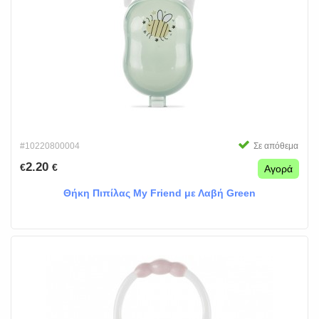
#10220800004
Σε απόθεμα
2.20
€
€
Αγορά
Θήκη Πιπίλας My Friend με Λαβή Green