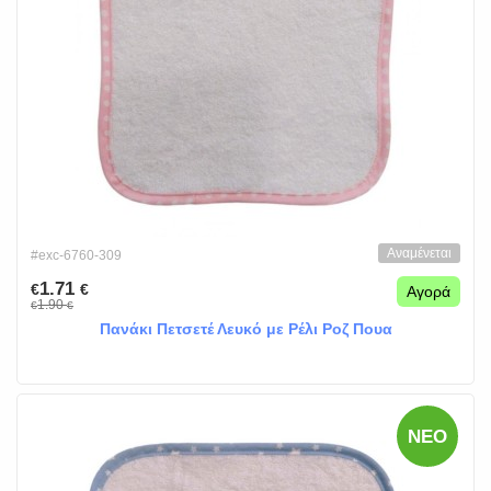
Αναμένεται
#exc-6760-309
1.71
€
€
Αγορά
1.90
€
€
Πανάκι Πετσετέ Λευκό με Ρέλι Ροζ Πουα
ΝΈΟ