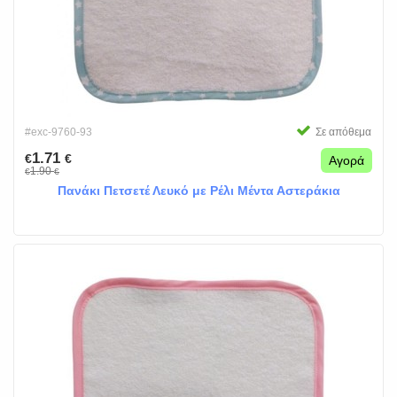
#exc-9760-93
Σε απόθεμα
1.71
€
€
Αγορά
1.90
€
€
Πανάκι Πετσετέ Λευκό με Ρέλι Μέντα Αστεράκια