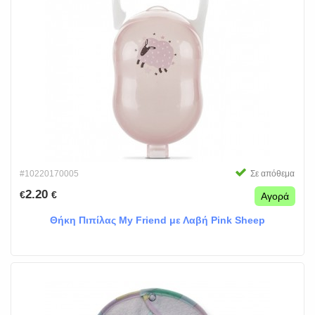
#10220170005
Σε απόθεμα
2.20
€
€
Αγορά
Θήκη Πιπίλας My Friend με Λαβή Pink Sheep