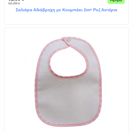
2.20
€
€
Σαλιάρα Αδιάβροχη με Κουμπάκι 2m+ Ροζ Αστέρια