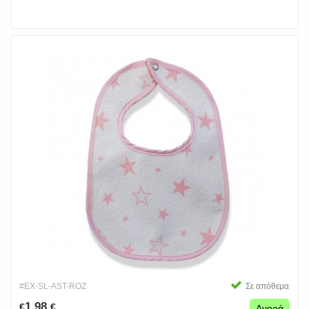
#EX-SL-AST-ROZ
Σε απόθεμα
1.98
€
€
Αγορά