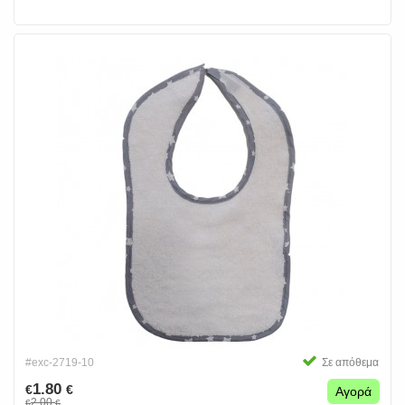
#exc-2719-10
Σε απόθεμα
1.80
€
€
Αγορά
2.00
€
€