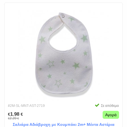
#2M-SL-MNT-AST-2719
Σε απόθεμα
1.98
€
€
Αγορά
2.20
€
€
Σαλιάρα Αδιάβροχη με Κουμπάκι 2m+ Μέντα Αστέρια