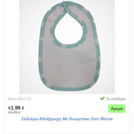
#exc-4047-12
Σε απόθεμα
1.98
€
€
Αγορά
2.20
€
€
Σαλιάρα Αδιάβροχη Με Κουμπάκι 2m+ Μέντα