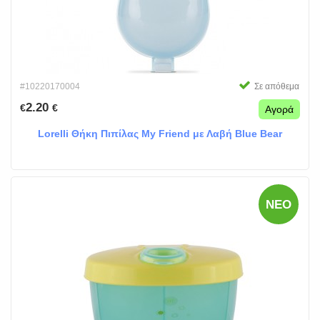
#10220170004
Σε απόθεμα
2.20
€
€
Αγορά
Lorelli Θήκη Πιπίλας My Friend με Λαβή Blue Bear
ΝΈΟ