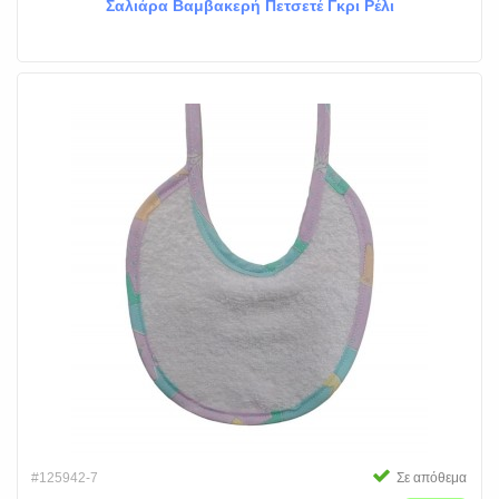
Σαλιάρα Βαμβακερή Πετσετέ Γκρι Ρέλι
#125942-7
Σε απόθεμα