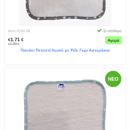
#exc-9760-98
Σε απόθεμα
1.71
€
€
Αγορά
1.90
€
€
Πανάκι Πετσετέ Λευκό με Ρέλι Γκρι Αστεράκια
ΝΈΟ