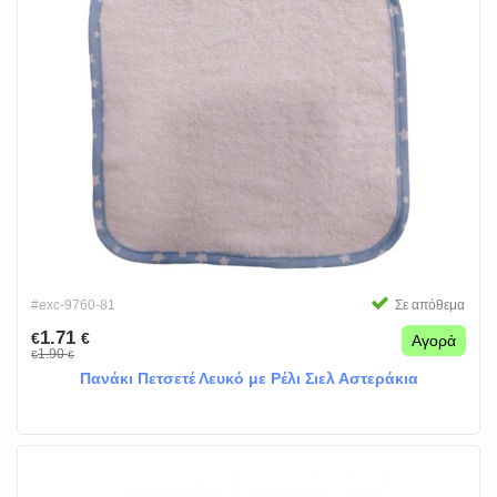
#exc-9760-81
Σε απόθεμα
1.71
€
€
Αγορά
1.90
€
€
Πανάκι Πετσετέ Λευκό με Ρέλι Σιελ Αστεράκια