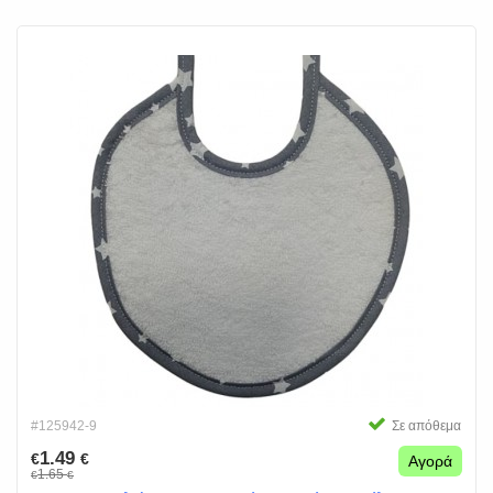
#125942-9
Σε απόθεμα
1.49
€
€
Αγορά
1.65
€
€