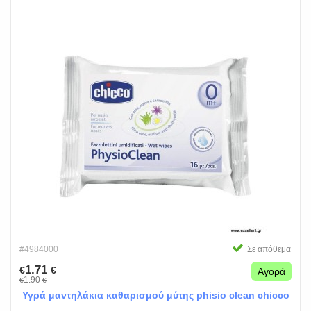
#4984000
Σε απόθεμα
1.71
€
€
Αγορά
1.90
€
€
Υγρά μαντηλάκια καθαρισμού μύτης phisio clean chicco