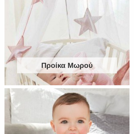
Προίκα Μωρού