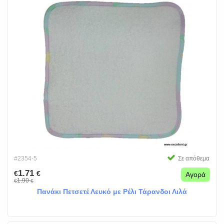
#2354-5
Σε απόθεμα
1.71
€
€
Αγορά
1.90
€
€
Πανάκι Πετσετέ Λευκό με Ρέλι Τάρανδοι Λιλά