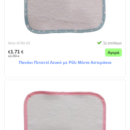
#exc-9760-93
Σε απόθεμα
1.71
€
€
Αγορά
1.90
€
€
Πανάκι Πετσετέ Λευκό με Ρέλι Μέντα Αστεράκια