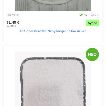
#0943511
Σε απόθεμα
1.49
€
€
Αγορά
1.65
€
€
Σαλιάρα Πετσέτα Νεογέννητου Όλο Λευκή
ΝΈΟ