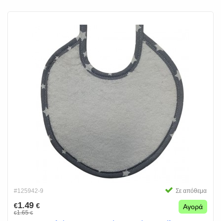
#125942-9
Σε απόθεμα
1.49
€
€
Αγορά
1.65
€
€