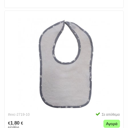
#exc-2719-10
Σε απόθεμα
1.80
€
€
Αγορά
2.00
€
€