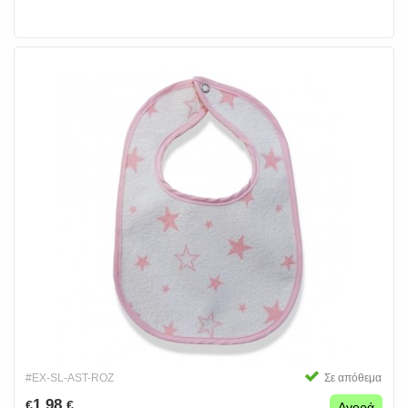
#EX-SL-AST-ROZ
Σε απόθεμα
1.98
€
€
Αγορά