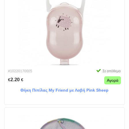
#10220170005
Σε απόθεμα
2.20
€
€
Αγορά
Θήκη Πιπίλας My Friend με Λαβή Pink Sheep