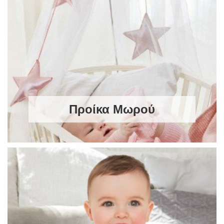
Προίκα Μωρού