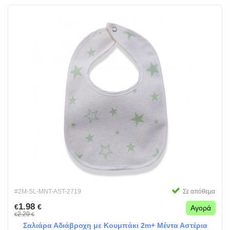
#2M-SL-MNT-AST-2719
Σε απόθεμα
1.98
€
€
Αγορά
2.20
€
€
Σαλιάρα Αδιάβροχη με Κουμπάκι 2m+ Μέντα Αστέρια