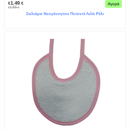
1.49
€
€
Αγορά
1.65
€
€
Σαλιάρα Νεογέννητου Πετσετέ Λιλά Ρέλι