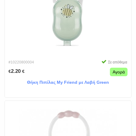
#10220800004
Σε απόθεμα
2.20
€
€
Αγορά
Θήκη Πιπίλας My Friend με Λαβή Green