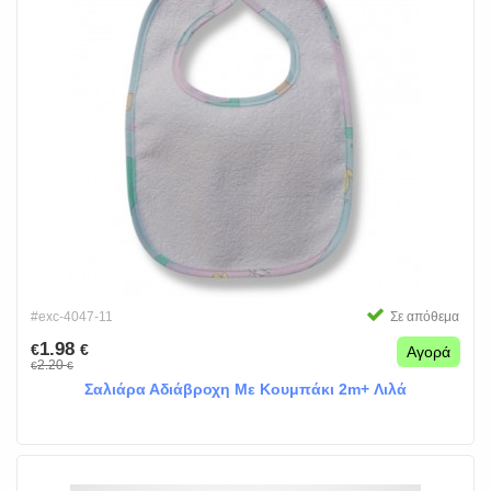
#exc-4047-11
Σε απόθεμα
1.98
€
€
Αγορά
2.20
€
€
Σαλιάρα Αδιάβροχη Με Κουμπάκι 2m+ Λιλά