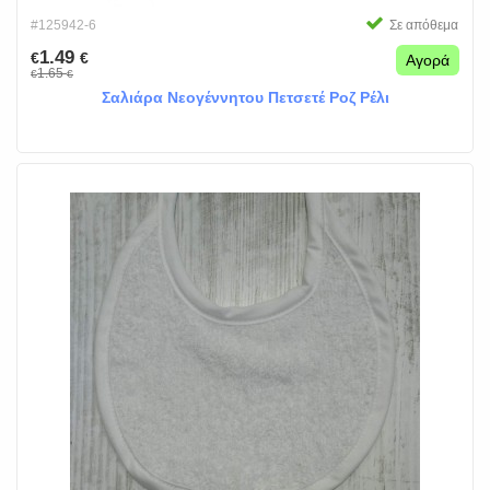
#125942-6
Σε απόθεμα
1.49
€
€
Αγορά
1.65
€
€
Σαλιάρα Νεογέννητου Πετσετέ Ροζ Ρέλι