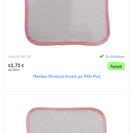
#exc-6760-38
Σε απόθεμα
1.71
€
€
Αγορά
1.90
€
€
Πανάκι Πετσετέ Λευκό με Ρέλι Ροζ