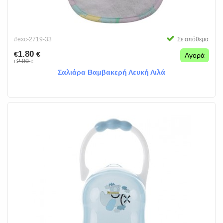
#exc-2719-33
Σε απόθεμα
1.80
€
€
Αγορά
2.00
€
€
Σαλιάρα Βαμβακερή Λευκή Λιλά