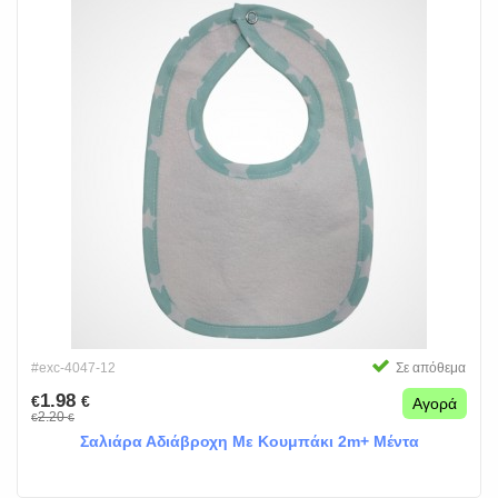
#exc-4047-12
Σε απόθεμα
1.98
€
€
Αγορά
2.20
€
€
Σαλιάρα Αδιάβροχη Με Κουμπάκι 2m+ Μέντα