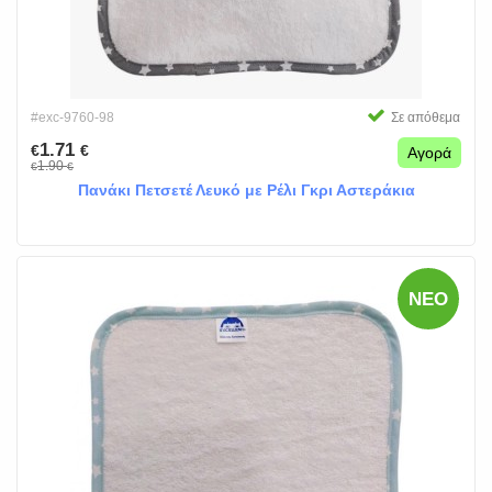
#exc-9760-98
Σε απόθεμα
1.71
€
€
Αγορά
1.90
€
€
Πανάκι Πετσετέ Λευκό με Ρέλι Γκρι Αστεράκια
ΝΈΟ