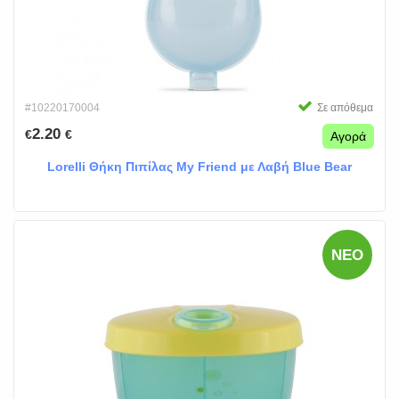
#10220170004
Σε απόθεμα
2.20
€
€
Αγορά
Lorelli Θήκη Πιπίλας My Friend με Λαβή Blue Bear
ΝΈΟ