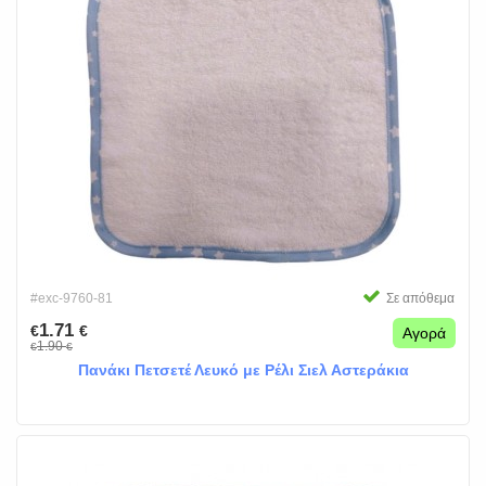
#exc-9760-81
Σε απόθεμα
1.71
€
€
Αγορά
1.90
€
€
Πανάκι Πετσετέ Λευκό με Ρέλι Σιελ Αστεράκια