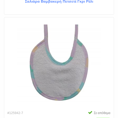
Σαλιάρα Βαμβακερή Πετσετέ Γκρι Ρέλι
#125942-7
Σε απόθεμα