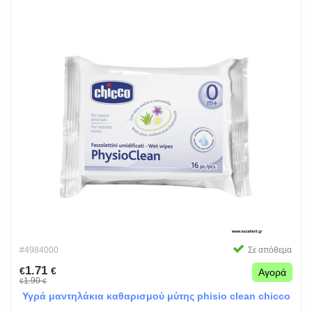
#4984000
Σε απόθεμα
1.71
€
€
Αγορά
1.90
€
€
Υγρά μαντηλάκια καθαρισμού μύτης phisio clean chicco