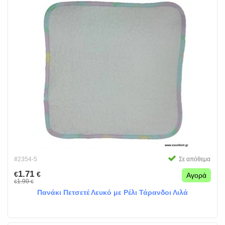
#2354-5
Σε απόθεμα
1.71
€
€
Αγορά
1.90
€
€
Πανάκι Πετσετέ Λευκό με Ρέλι Τάρανδοι Λιλά