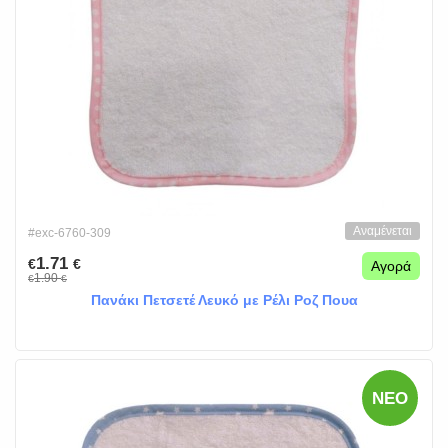
Αναμένεται
#exc-6760-309
1.71
€
€
Αγορά
1.90
€
€
Πανάκι Πετσετέ Λευκό με Ρέλι Ροζ Πουα
ΝΈΟ