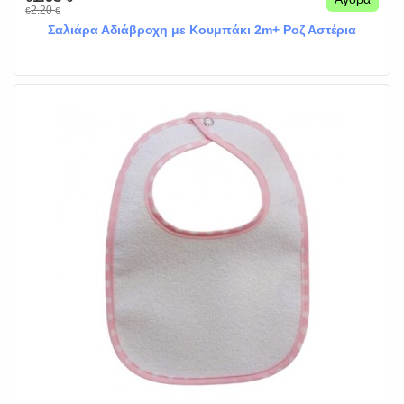
2.20
€
€
Σαλιάρα Αδιάβροχη με Κουμπάκι 2m+ Ροζ Αστέρια