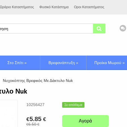
Ωράριο Καταστήματος
Φυσικό Κατάστημα
Οροι Καταστήματος
Στο Σπίτι
»
Βρεφανάπτυξη
»
Προίκα Μωρού
»
Νυχοκόπτης Βρεφικός Με Δάκτυλο Νuk
τυλο Νuk
10256427
Σε απόθεμα
5.85
€
€
Αγορά
6.50
€
€