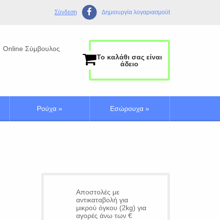
Σύνδεση
Δημιουργία λογαριασμούt
Online Σύμβουλος
Το καλάθι σας είναι
άδειο
Ρούχα
»
Εσώρουχα
»
Αποστολές με
αντικαταβολή για
μικρού όγκου (2kg) για
αγορές άνω των €