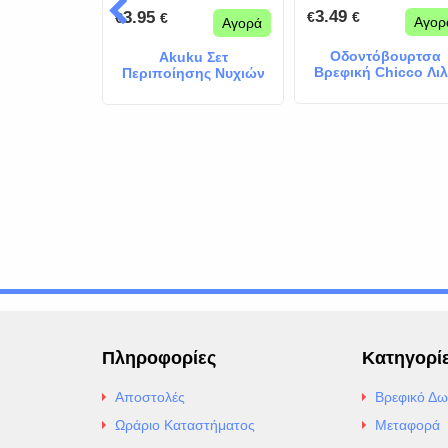
3.49
3.95
€
€
€
€
Αγορά
Αγορ
Αγορά
Βρεφικές
Οδοντόβουρτσα
Akuku Σετ
ονέτες
Βρεφική Chicco Λι
Περιποίησης Νυχιών
ς από 100%
Μωρού White 2τμχ
ι 60τμχ
Πληροφορίες
Κατηγορί
Αποστολές
Βρεφικό Δω
Ωράριο Καταστήματος
Μεταφορά