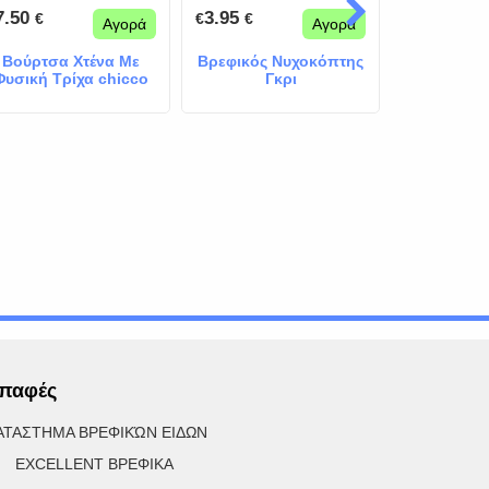
7.50
3.95
9.90
€
€
€
€
€
Αγορά
Αγορά
Βούρτσα Χτένα Με
Βρεφικός Νυχοκόπτης
Cangaroo
Φυσική Τρίχα chicco
Γκρι
Ηλεκτρ
Γαλάζια
Νυχιών 
παφές
ΑΤΑΣΤΗΜΑ ΒΡΕΦΙΚΏΝ ΕΙΔΩΝ
XCELLENT ΒΡΕΦΙΚΑ