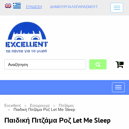
ΣΎΝΔΕΣΗ
ΔΗΜΙΟΥΡΓΊΑ ΛΟΓΑΡΙΑΣΜΟΎT
ΑΠΟΣΤΟΛΈΣ
ΩΡΆΡΙΟ ΚΑΤΑΣΤΉΜΑΤΟΣ
ΦΥΣΙΚΌ ΚΑΤΆΣΤΗΜΑ
ΟΡΟΙ ΚΑΤΑΣΤΉΜΑΤΟΣ
0
Toggle
naviga
Excellent
Εσώρουχα
Πιτζάμες
Παιδική Πιτζάμα Ροζ Let Me Sleep
Παιδική Πιτζάμα Ροζ Let Me Sleep