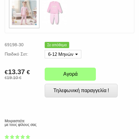
69198-30
Σε απόθεμα
Παιδικό Σετ:
6-12 Μηνών
13.37
€
€
Αγορά
19.10
€
€
Τηλεφωνική παραγγελία !
Μοιραστείτε
με τους φίλους σας
1
2
3
4
5
100