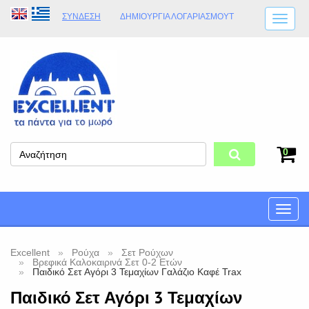
ΣΎΝΔΕΣΗ
ΔΗΜΙΟΥΡΓΊΑ ΛΟΓΑΡΙΑΣΜΟΎT
ΑΠΟΣΤΟΛΈΣ
ΩΡΆΡΙΟ ΚΑΤΑΣΤΉΜΑΤΟΣ
ΦΥΣΙΚΌ ΚΑΤΆΣΤΗΜΑ
ΟΡΟΙ ΚΑΤΑΣΤΉΜΑΤΟΣ
0
Toggle
naviga
Excellent
Ρούχα
Σετ Ρούχων
Βρεφικά Καλοκαιρινά Σετ 0-2 Ετών
Παιδικό Σετ Αγόρι 3 Τεμαχίων Γαλάζιο Καφέ Trax
Παιδικό Σετ Αγόρι 3 Τεμαχίων