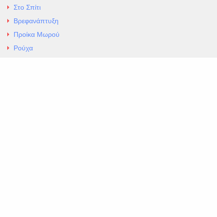
Στο Σπίτι
Βρεφανάπτυξη
Προίκα Μωρού
Ρούχα
Εσώρουχα
Άρθρα
Αλλαγές και Επιστροφές
Επαφές
ΚΑΤΑΣΤΗΜΑ ΒΡΕΦΙΚΏΝ ΕΙΔΩΝ
EXCELLENT ΒΡΕΦΙΚΑ
ΑΛ.Παναγουλη 69 Ν Ιωνια
Τηλ. 210 2777604
https://maps.app.goo.gl/BMhwLETDSHL5AxSr8