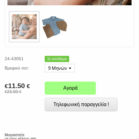
24-43051
Σε απόθεμα
Βρεφικό σετ:
9 Μηνών
11.50
€
€
Αγορά
23.00
€
€
Τηλεφωνική παραγγελία !
Μοιραστείτε
με τους φίλους σας