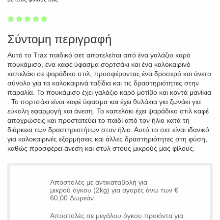
1
2
3
4
5
100
Σύντομη περιγραφή
Αυτό το Trax παιδικό σετ αποτελείται από ένα γαλάζιο καρό
πουκάμισο, ένα καφέ ύφασμα σορτσάκι και ένα καλοκαιρινό
καπελάκι σε ψαράδικο στιλ, προσφέροντας ένα δροσερό και άνετο
σύνολο για τα καλοκαιρινά ταξίδια και τις δραστηριότητες στην
παραλία. Το πουκάμισο έχει γαλάζιο καρό μοτίβο και κοντά μανίκια
. Το σορτσάκι είναι καφέ ύφασμα και έχει θυλάκια για ζωνάκι για
εύκολη εφαρμογή και άνεση. Το καπελάκι έχει ψαράδικο στιλ καφέ
αποχρώσεις και προστατεύει το παιδί από τον ήλιο κατά τη
διάρκεια των δραστηριοτήτων στον ήλιο. Αυτό το σετ είναι ιδανικό
για καλοκαιρινές εξορμήσεις και άλλες δραστηριότητες στη φύση,
καθώς προσφέρει άνεση και στυλ στους μικρούς μας φίλους.
Αποστολές με αντικαταβολή για
μικρού όγκου (2kg) για αγορές άνω των €
60,00 Δωρεάν.
Αποστολές σε μεγάλου όγκου προιόντα για