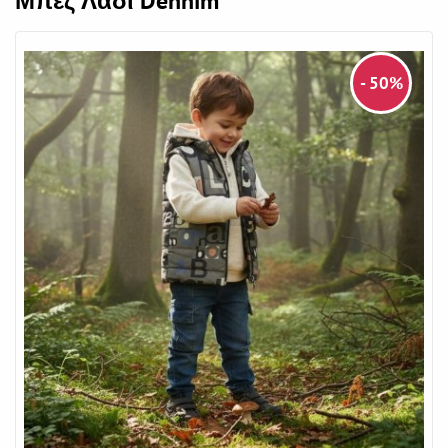
Μπεζ Λαδι Dennim
- 50%