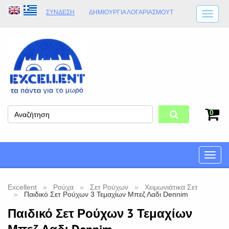
ΣΎΝΔΕΣΗ
ΔΗΜΙΟΥΡΓΊΑ ΛΟΓΑΡΙΑΣΜΟΎT
ΑΠΟΣΤΟΛΈΣ
ΩΡΆΡΙΟ ΚΑΤΑΣΤΉΜΑΤΟΣ
ΦΥΣΙΚΌ ΚΑΤΆΣΤΗΜΑ
ΟΡΟΙ ΚΑΤΑΣΤΉΜΑΤΟΣ
0
Toggle
naviga
Excellent
Ρούχα
Σετ Ρούχων
Χειμωνιάτικα Σετ
Παιδικό Σετ Ρούχων 3 Τεμαχίων Μπεζ Λαδι Dennim
Παιδικό Σετ Ρούχων 3 Τεμαχίων