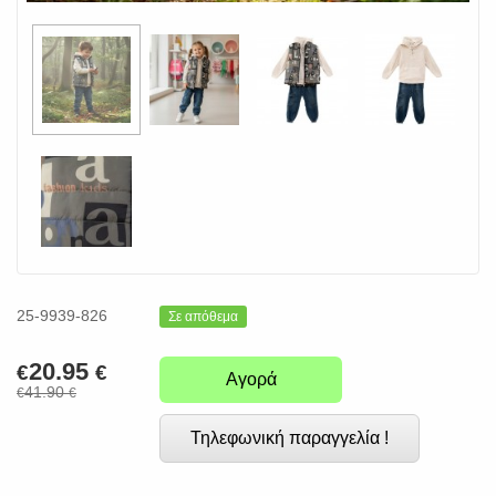
25-9939-826
Σε απόθεμα
20.95
€
€
Αγορά
41.90
€
€
Τηλεφωνική παραγγελία !