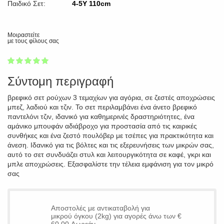
Παιδικό Σετ:
4-5Y 110cm
Μοιραστείτε
με τους φίλους σας
1
2
3
4
5
100
Σύντομη περιγραφή
βρεφικό σετ ρούχων 3 τεμαχίων για αγόρια, σε ζεστές αποχρώσεις
μπεζ, λαδιού και τζιν. Το σετ περιλαμβάνει ένα άνετο βρεφικό
παντελόνι τζιν, ιδανικό για καθημερινές δραστηριότητες, ένα
αμάνικο μπουφάν αδιάβροχο για προστασία από τις καιρικές
συνθήκες και ένα ζεστό πουλόβερ με τσέπες για πρακτικότητα και
άνεση. Ιδανικό για τις βόλτες και τις εξερευνήσεις των μικρών σας,
αυτό το σετ συνδυάζει στυλ και λειτουργικότητα σε καφέ, γκρι και
μπλε αποχρώσεις. Εξασφαλίστε την τέλεια εμφάνιση για τον μικρό
σας
Αποστολές με αντικαταβολή για
μικρού όγκου (2kg) για αγορές άνω των €