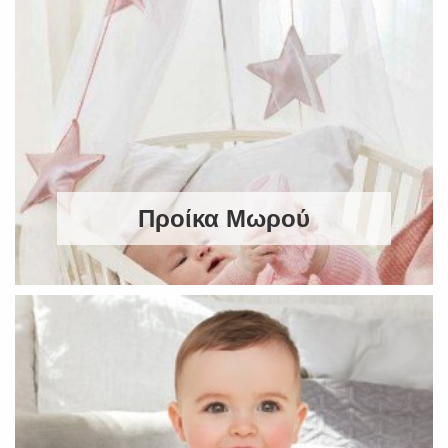
Προίκα Μωρού