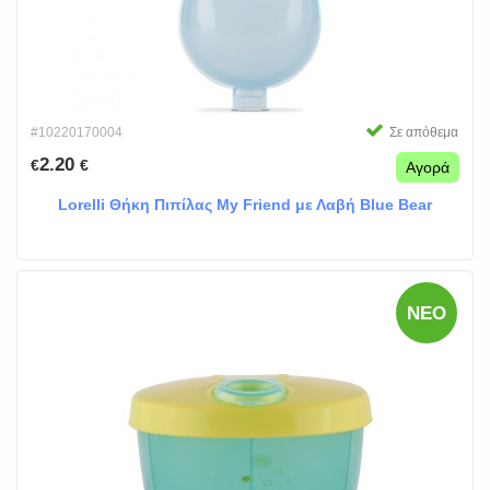
#10220170004
Σε απόθεμα
2.20
€
€
Αγορά
Lorelli Θήκη Πιπίλας My Friend με Λαβή Blue Bear
ΝΈΟ