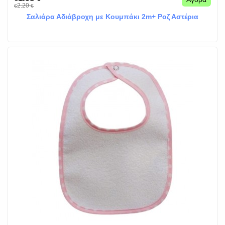
2.20
€
€
Σαλιάρα Αδιάβροχη με Κουμπάκι 2m+ Ροζ Αστέρια