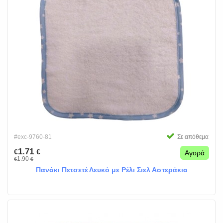
#exc-9760-81
Σε απόθεμα
1.71
€
€
Αγορά
1.90
€
€
Πανάκι Πετσετέ Λευκό με Ρέλι Σιελ Αστεράκια