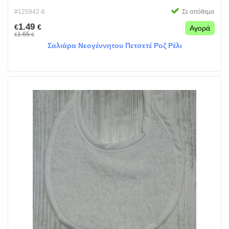
#125942-6
Σε απόθεμα
1.49
€
€
Αγορά
1.65
€
€
Σαλιάρα Νεογέννητου Πετσετέ Ροζ Ρέλι