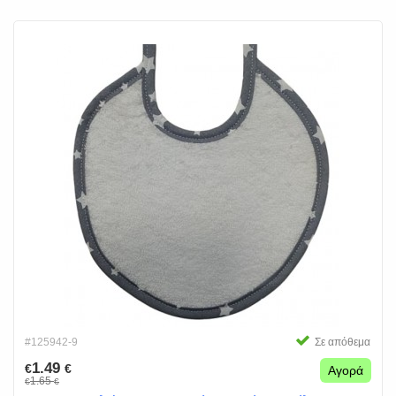
#125942-9
Σε απόθεμα
1.49
€
€
Αγορά
1.65
€
€