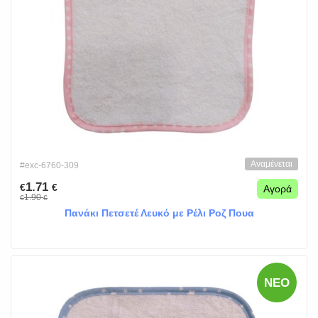
Αναμένεται
#exc-6760-309
1.71
€
€
Αγορά
1.90
€
€
Πανάκι Πετσετέ Λευκό με Ρέλι Ροζ Πουα
ΝΈΟ