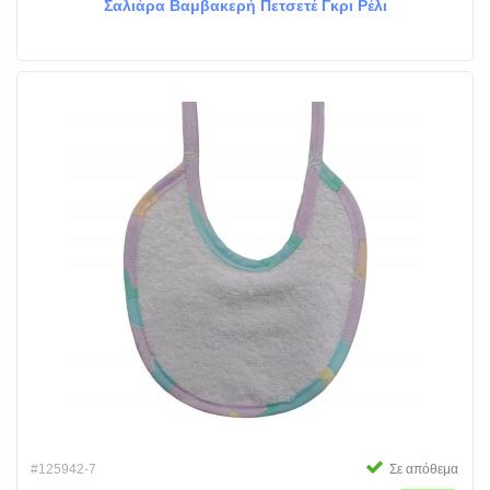
Σαλιάρα Βαμβακερή Πετσετέ Γκρι Ρέλι
#125942-7
Σε απόθεμα