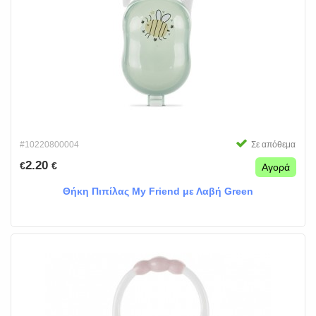
#10220800004
Σε απόθεμα
2.20
€
€
Αγορά
Θήκη Πιπίλας My Friend με Λαβή Green