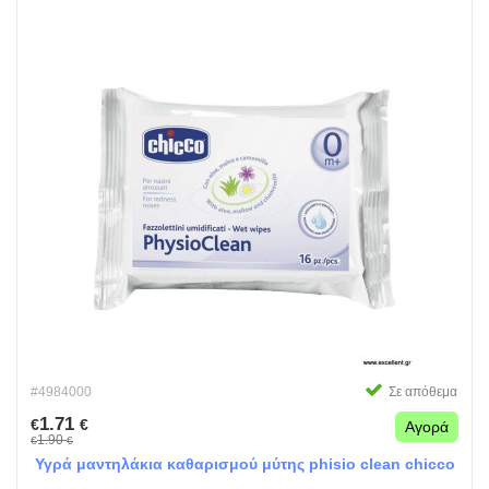
#4984000
Σε απόθεμα
1.71
€
€
Αγορά
1.90
€
€
Υγρά μαντηλάκια καθαρισμού μύτης phisio clean chicco