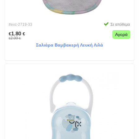
#exc-2719-33
Σε απόθεμα
1.80
€
€
Αγορά
2.00
€
€
Σαλιάρα Βαμβακερή Λευκή Λιλά