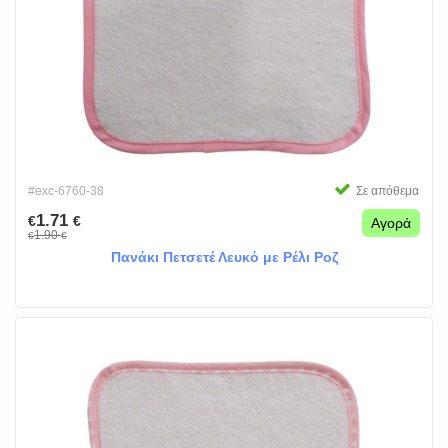
#exc-6760-38
Σε απόθεμα
1.71
€
€
Αγορά
1.90
€
€
Πανάκι Πετσετέ Λευκό με Ρέλι Ροζ