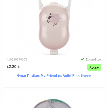
#10220170005
Σε απόθεμα
2.20
€
€
Αγορά
Θήκη Πιπίλας My Friend με Λαβή Pink Sheep