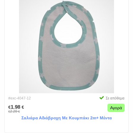
#exc-4047-12
Σε απόθεμα
1.98
€
€
Αγορά
2.20
€
€
Σαλιάρα Αδιάβροχη Με Κουμπάκι 2m+ Μέντα