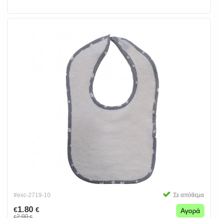
#exc-2719-10
Σε απόθεμα
1.80
€
€
Αγορά
2.00
€
€