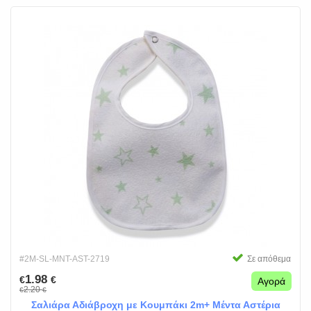
#2M-SL-MNT-AST-2719
Σε απόθεμα
1.98
€
€
Αγορά
2.20
€
€
Σαλιάρα Αδιάβροχη με Κουμπάκι 2m+ Μέντα Αστέρια