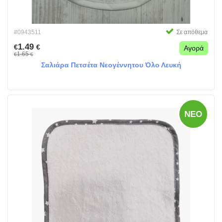
#0943511
Σε απόθεμα
1.49
€
€
Αγορά
1.65
€
€
Σαλιάρα Πετσέτα Νεογέννητου Όλο Λευκή
ΝΈΟ