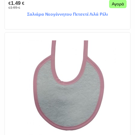
1.49
€
€
Αγορά
1.65
€
€
Σαλιάρα Νεογέννητου Πετσετέ Λιλά Ρέλι