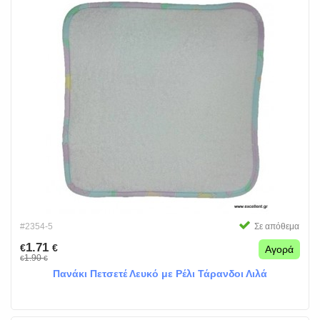
#2354-5
Σε απόθεμα
1.71
€
€
Αγορά
1.90
€
€
Πανάκι Πετσετέ Λευκό με Ρέλι Τάρανδοι Λιλά