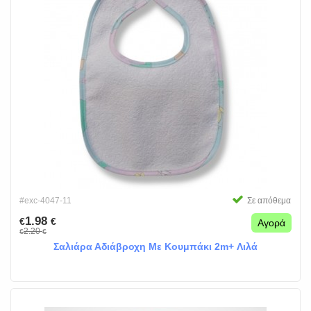
#exc-4047-11
Σε απόθεμα
1.98
€
€
Αγορά
2.20
€
€
Σαλιάρα Αδιάβροχη Με Κουμπάκι 2m+ Λιλά