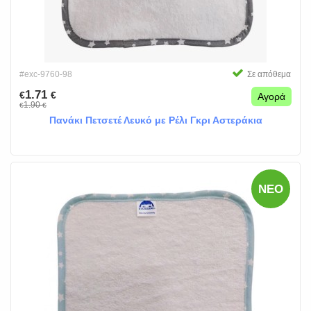
#exc-9760-98
Σε απόθεμα
1.71
€
€
Αγορά
1.90
€
€
Πανάκι Πετσετέ Λευκό με Ρέλι Γκρι Αστεράκια
ΝΈΟ