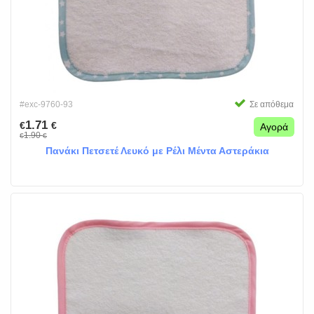
#exc-9760-93
Σε απόθεμα
1.71
€
€
Αγορά
1.90
€
€
Πανάκι Πετσετέ Λευκό με Ρέλι Μέντα Αστεράκια