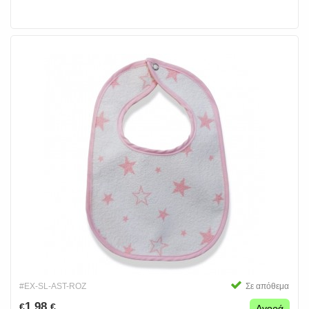
#EX-SL-AST-ROZ
Σε απόθεμα
1.98
€
€
Αγορά