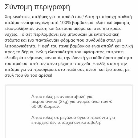
Σύντομη περιγραφή
Χειμωνιάτικες πιτζάμες για τα παιδιά σας! Αυτή η υπέροχη παιδική
πιτζάμα είναι φτιαγμένη από 100% βαμβακερό, ελαστικό ύφασμα,
εξασφαλίζοντας άνεση και ζεστασιά ακόμα και στις πιο κρύες
νύχτες. Το σετ περιλαμβάνει ένα μπλουζάκι με εντυπωσιακή
στάμπα και ένα παντελονάκι φόρμας που συνδυάζει στυλ με
λειτουργικότητα. Η υφή του πενιέ βαμβακιού είναι απαλή και φιλική
προς το δέρμα, ενώ η ελαστικότητα του υφάσματος επιτρέπει
ελευθερία κινήσεων, κάνοντάς την ιδανική για κάθε δραστηριότητα
του παιδιού, από τον ύπνο μέχρι το παιχνίδι. Επιλέξτε αυτή την
πιτζάμα για να προσφέρετε στο παιδί σας άνεση και ζεστασιά, με
στυλ που θα του αρέσει!
Αποστολές με αντικαταβολή για
μικρού όγκου (2kg) για αγορές άνω των €
60,00 Δωρεάν.
Αποστολές σε μεγάλου όγκου προιόντα για
επαρχεία δέν υπάρχει αντικαταβολή.