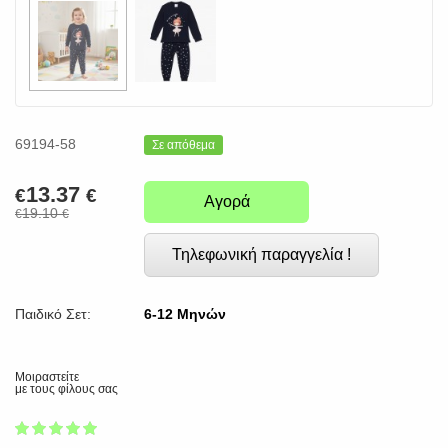
69194-58
Σε απόθεμα
13.37
€
€
Αγορά
19.10
€
€
Τηλεφωνική παραγγελία !
Παιδικό Σετ:
6-12 Μηνών
Μοιραστείτε
με τους φίλους σας
1
2
3
4
5
100