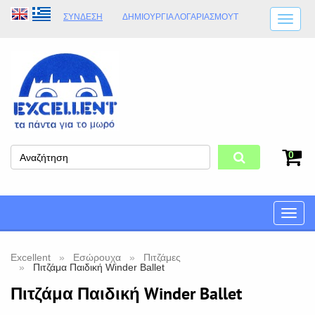
ΣΎΝΔΕΣΗ
ΔΗΜΙΟΥΡΓΊΑ ΛΟΓΑΡΙΑΣΜΟΎT
ΑΠΟΣΤΟΛΈΣ
ΩΡΆΡΙΟ ΚΑΤΑΣΤΉΜΑΤΟΣ
ΦΥΣΙΚΌ ΚΑΤΆΣΤΗΜΑ
ΟΡΟΙ ΚΑΤΑΣΤΉΜΑΤΟΣ
0
Toggle
naviga
Excellent
Εσώρουχα
Πιτζάμες
Πιτζάμα Παιδική Winder Ballet
Πιτζάμα Παιδική Winder Ballet