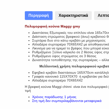
Περιγραφή
Χαρακτηριστικά
Λεπτο
Πολυμορφική κούνια Maggy grey
Διαστάσεις Εξωτερικές του επίπλου είναι 165x70
Διάσταση στρώματος βρεφικού (άνω) κρεβατιού 
Συρτάρια δυο στο κάτω κρεβάτι με μηχανισμούς
Αλλαξιέρα συρταριέρα 70Χ65Χ42 με αποθηκευτικό
Λίκνισμα για να ηρεμεί το βρέφος που μπορεί εύκ
Ρυθμιζόμενο Ξύλινο κάγκελο σε 2 θέσεις ύψος σ
Ρυθμιζόμενο ύψος στρώματος σε 3 θέσεις
Δυνατότητα τοποθέτησης της συρταριέρας – αλλαξ
Μελλοντική χρήση πολυμορφικού κρεβατ
Εφηβικό κρεβάτι διαστάσεων 165Χ70cm κατάλληλ
Γραφείο κανονικό 115Χ70Χ70 ή κρεβατάκι για δεύ
Αλλαξιέρα συρταριέρα 70Χ65Χ42
H βρεφική κούνια Maggi chinni είναι ένα πολυμορφικό
τιμή
Χρόνος παράδωσης 1 μήνας
Στη τιμή δεν συμπεριλαμβάνονται μεταφορικά