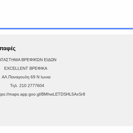
παφές
ΑΤΑΣΤΗΜΑ ΒΡΕΦΙΚΏΝ ΕΙΔΩΝ
XCELLENT ΒΡΕΦΙΚΑ
Λ.Παναγουλη 69 Ν Ιωνια
ηλ. 210 2777604
ttps://maps.app.goo.gl/BMhwLETDSHL5AxSr8