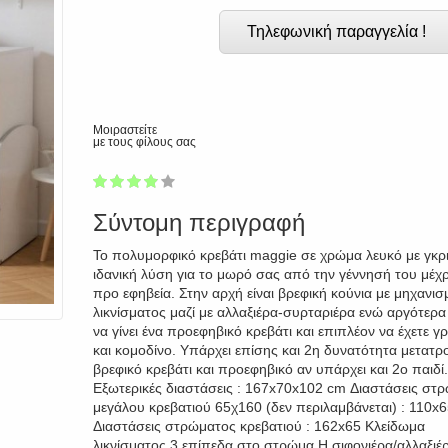
Τηλεφωνική παραγγελία !
Μοιραστείτε
με τους φίλους σας
1
2
3
4
5
76
Σύντομη περιγραφή
Το πολυμορφικό κρεβάτι maggie σε χρώμα λευκό με γκρι 
ιδανική λύση για το μωρό σας από την γέννησή του μέχρι
προ εφηβεία. Στην αρχή είναι βρεφική κούνια με μηχανισ
λικνίσματος μαζί με αλλαξιέρα-συρταριέρα ενώ αργότερα
να γίνει ένα προεφηβικό κρεβάτι και επιπλέον να έχετε γ
και κομοδίνο. Υπάρχει επίσης και 2η δυνατότητα μετατρ
βρεφικό κρεβάτι και προεφηβικό αν υπάρχει και 2ο παιδί.
Εξωτερικές διαστάσεις : 167x70x102 cm Διαστάσεις στ
μεγάλου κρεβατιού 65χ160 (δεν περιλαμβάνεται) : 110x
Διαστάσεις στρώματος κρεβατιού : 162x65 Κλείδωμα
λικνίσματος 3 επίπεδα στο στρώμα Η σιφονιέρα/αλλαξιέ