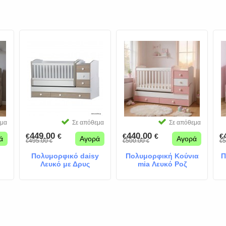
εμα
Σε απόθεμα
Σε απόθεμα
449.00
440.00
€
€
€
€
€
ά
Αγορά
Αγορά
495.00
500.00
5
€
€
€
€
€
Πολυμορφικό daisy
Πολυμορφική Κούνια
Π
Λευκό με Δρυς
mia Λευκό Ροζ