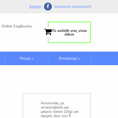
Σύνδεση
Δημιουργία λογαριασμούt
Online Σύμβουλος
Το καλάθι σας είναι
άδειο
Ρούχα
»
Εσώρουχα
»
Αποστολές με
αντικαταβολή για
μικρού όγκου (2kg) για
αγορές άνω των €