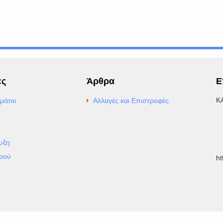
ες
Άρθρα
Ε
Κ
μάτιο
Αλλαγές και Επιστροφές
E
Α
υξη
Τ
ρού
h