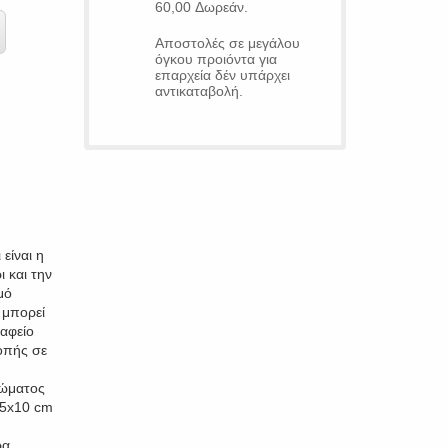
60,00 Δωρεάν.
Αποστολές σε μεγάλου
όγκου προιόντα για
επαρχεία δέν υπάρχει
αντικαταβολή.
είναι η
 και την
μό
 μπορεί
ραφείο
οπής σε
ρώματος
65x10 cm
ρα