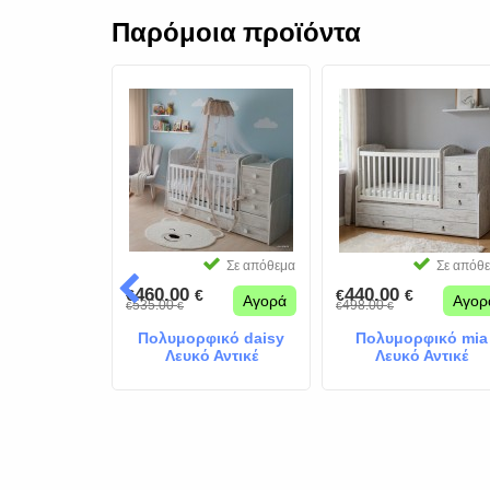
Παρόμοια προϊόντα
Σε απόθεμα
Σε απόθεμα
Σε απόθ
460.00
440.00
€
€
€
€
Αγορά
Αγορά
Αγορ
535.00
498.00
€
€
€
€
φικό mia
Πολυμορφικό daisy
Πολυμορφικό mia
 Κρέμ
Λευκό Αντικέ
Λευκό Αντικέ