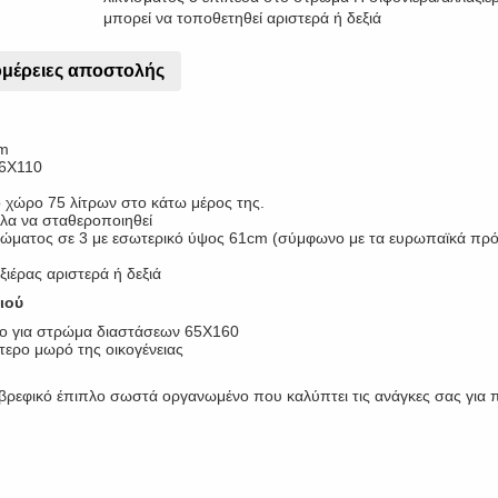
μπορεί να τοποθετηθεί αριστερά ή δεξιά
μέρειες αποστολής
cm
66Χ110
 χώρο 75 λίτρων στο κάτω μέρος της.
ολα να σταθεροποιηθεί
τρώματος σε 3 με εσωτερικό ύψος 61cm (σύμφωνο με τα ευρωπαϊκά πρ
ιέρας αριστερά ή δεξιά
ιού
ο για στρώμα διαστάσεων 65Χ160
τερο μωρό της οικογένειας
 βρεφικό έπιπλο σωστά οργανωμένο που καλύπτει τις ανάγκες σας για 