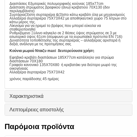
Διαστάσεις Εξωτερικές πολυμορφικής κούνιας 185x77cm
Διάσταση στρώματος βρεφικού (άνω) κρεβατιού 70Χ130 (δεν
περιλαμβάνετε)
Συρτάρια(3)στη συρταριέρα &(3)στο κάτω κρεβάτι όλα με μηχανισμούς
Αλλαξιέρα συρταριέρα 75Χ73Χ42 με αποθηκευτικό χώρο 75 λίτρων στο
κάτω μέρος της.
Λίκνισμα για να ηρεμεί το βρέφος που μπορεί εύκολα να
σταθεροποιηθεί
Ρυθμιζόμενο Ξύλινο κάγκελο σε 2 θέσεις ύψος στρώματος σε 3 με
εσωτερικό ύψος 61cm (σύμφωνο με τα ευρωπαϊκά πρότυπα ΕΝ 716)
Δυνατότητα τοποθέτησης της συρταριέρας – αλλαξιέρας αριστερά ή
δεξιά, ανάλογα με τις προτιμήσεις σας
Κούνια μωρού Νταιζυ maxi δευτερεύουσα χρήσ
η
Εφηβικό κρεβάτι διαστάσεων 185Χ77cm κατάλληλο για στρώμα
διαστάσεων 70Χ180
Γραφείο κανονικό 135Χ70Χ80 ή κρεβατάκι για δεύτερο μωρό της
οικογένειας
Αλλαξιέρα συρταριέρα 75Χ73Χ42
χρόνος παράδοσης 45 ημέρες
Χαρακτηριστικά
Λεπτομέρειες αποστολής
Παρόμοια προϊόντα