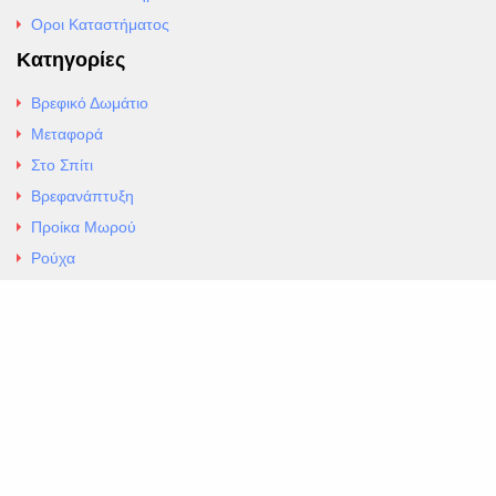
Οροι Καταστήματος
Κατηγορίες
Βρεφικό Δωμάτιο
Μεταφορά
Στο Σπίτι
Βρεφανάπτυξη
Προίκα Μωρού
Ρούχα
Εσώρουχα
Άρθρα
Αλλαγές και Επιστροφές
Επαφές
ΚΑΤΑΣΤΗΜΑ ΒΡΕΦΙΚΏΝ ΕΙΔΩΝ
EXCELLENT ΒΡΕΦΙΚΑ
ΑΛ.Παναγουλη 69 Ν Ιωνια
Τηλ. 210 2777604