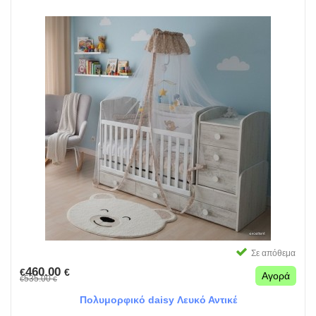
Σε απόθεμα
460.00
€
€
Αγορά
535.00
€
€
Πολυμορφικό daisy Λευκό Αντικέ