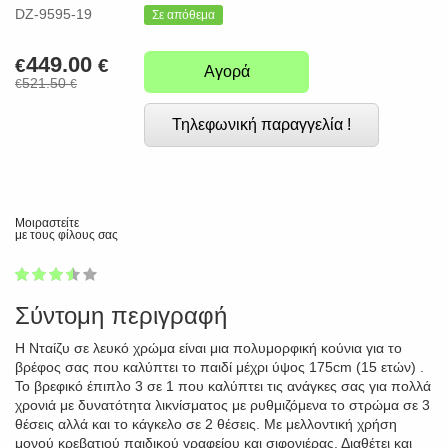
DZ-9595-19
Σε απόθεμα
449.00
€
€
Αγορά
521.50
€
€
Τηλεφωνική παραγγελία !
Μοιραστείτε
με τους φίλους σας
1
2
3
4
5
68
Σύντομη περιγραφή
Η Νταίζυ σε λευκό χρώμα είναι μια πολυμορφική κούνια για το
βρέφος σας που καλύπτει το παιδί μέχρι ύψος 175cm (15 ετών) .
Το βρεφικό έπιπλο 3 σε 1 που καλύπτει τις ανάγκες σας για πολλά
χρονιά με δυνατότητα λικνίσματος με ρυθμιζόμενα το στρώμα σε 3
θέσεις αλλά και το κάγκελο σε 2 θέσεις. Με μελλοντική χρήση
μονού κρεβατιού παιδικού γραφείου και σιφονιέρας. Διαθέτει και