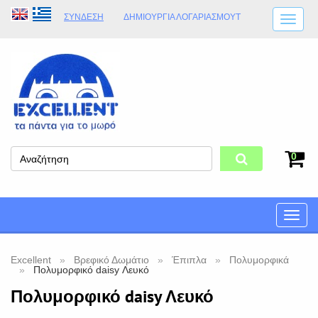
ΣΎΝΔΕΣΗ
ΔΗΜΙΟΥΡΓΊΑ ΛΟΓΑΡΙΑΣΜΟΎT
ΑΠΟΣΤΟΛΈΣ
ΩΡΆΡΙΟ ΚΑΤΑΣΤΉΜΑΤΟΣ
ΦΥΣΙΚΌ ΚΑΤΆΣΤΗΜΑ
ΟΡΟΙ ΚΑΤΑΣΤΉΜΑΤΟΣ
0
Toggle
naviga
Excellent
Βρεφικό Δωμάτιο
Έπιπλα
Πολυμορφικά
Πολυμορφικό daisy Λευκό
Πολυμορφικό daisy Λευκό