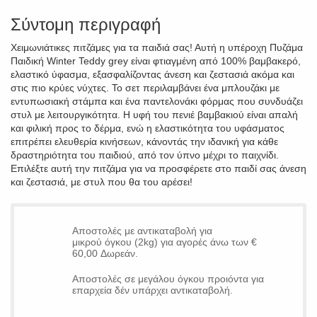
Σύντομη περιγραφή
Χειμωνιάτικες πιτζάμες για τα παιδιά σας! Αυτή η υπέροχη Πυζάμα
Παιδική Winter Teddy grey είναι φτιαγμένη από 100% βαμβακερό,
ελαστικό ύφασμα, εξασφαλίζοντας άνεση και ζεστασιά ακόμα και
στις πιο κρύες νύχτες. Το σετ περιλαμβάνει ένα μπλουζάκι με
εντυπωσιακή στάμπα και ένα παντελονάκι φόρμας που συνδυάζει
στυλ με λειτουργικότητα. Η υφή του πενιέ βαμβακιού είναι απαλή
και φιλική προς το δέρμα, ενώ η ελαστικότητα του υφάσματος
επιτρέπει ελευθερία κινήσεων, κάνοντάς την ιδανική για κάθε
δραστηριότητα του παιδιού, από τον ύπνο μέχρι το παιχνίδι.
Επιλέξτε αυτή την πιτζάμα για να προσφέρετε στο παιδί σας άνεση
και ζεστασιά, με στυλ που θα του αρέσει!
Αποστολές με αντικαταβολή για
μικρού όγκου (2kg) για αγορές άνω των €
60,00 Δωρεάν.
Αποστολές σε μεγάλου όγκου προιόντα για
επαρχεία δέν υπάρχει αντικαταβολή.