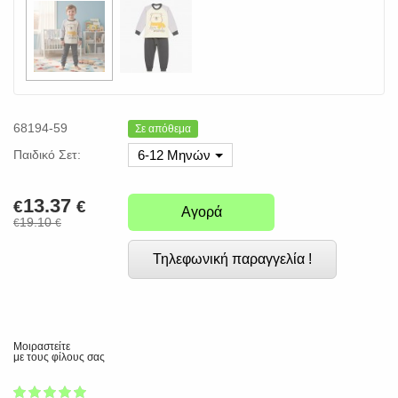
68194-59
Σε απόθεμα
Παιδικό Σετ:
6-12 Μηνών
13.37
€
€
Αγορά
19.10
€
€
Τηλεφωνική παραγγελία !
Μοιραστείτε
με τους φίλους σας
1
2
3
4
5
100