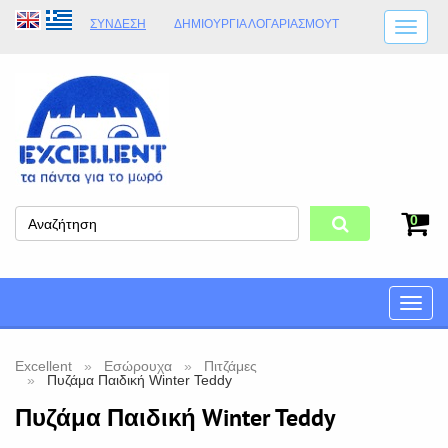
ΣΎΝΔΕΣΗ
ΔΗΜΙΟΥΡΓΊΑ ΛΟΓΑΡΙΑΣΜΟΎT
ΑΠΟΣΤΟΛΈΣ
ΩΡΆΡΙΟ ΚΑΤΑΣΤΉΜΑΤΟΣ
ΦΥΣΙΚΌ ΚΑΤΆΣΤΗΜΑ
ΟΡΟΙ ΚΑΤΑΣΤΉΜΑΤΟΣ
0
Toggle
naviga
Excellent
Εσώρουχα
Πιτζάμες
Πυζάμα Παιδική Winter Teddy
Πυζάμα Παιδική Winter Teddy