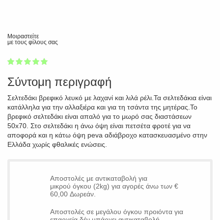
Μοιραστείτε
με τους φίλους σας
1
2
3
4
5
100
Σύντομη περιγραφή
Σελτεδάκι βρεφικό λευκό με λαχανί και λιλά ρέλι.Τα σελτεδάκια είναι
κατάλληλα για την αλλαξιέρα και για τη τσάντα της μητέρας.Το
βρεφικό σελτεδάκι είναι απαλό για το μωρό σας διαστάσεων
50x70. Στο σελτεδάκι η άνω όψη είναι πετσέτα φροτέ για να
αποφορά και η κάτω όψη peva αδιάβροχο κατασκευασμένο στην
Ελλάδα χωρίς φθαλικές ενώσεις.
Αποστολές με αντικαταβολή για
μικρού όγκου (2kg) για αγορές άνω των €
60,00 Δωρεάν.
Αποστολές σε μεγάλου όγκου προιόντα για
επαρχεία δέν υπάρχει αντικαταβολή.