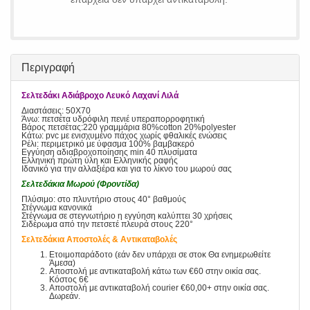
Περιγραφή
Σελτεδάκι Αδιάβροχο Λευκό Λαχανί Λιλά
Διαστάσεις: 50X70
Άνω: πετσέτα υδρόφιλη πενιέ υπεραπορροφητική
Βάρος πετσέτας:220 γραμμάρια 80%cotton 20%polyester
Κάτω: pvc με ενισχυμένο πάχος χωρίς φθαλικές ενώσεις
Ρέλι: περιμετρικό με ύφασμα 100% βαμβακερό
Εγγύηση αδιαβροχοποίησης min 40 πλυσίματα
Ελληνική πρώτη ύλη και Ελληνικής ραφής
Ιδανικό για την αλλαξιέρα και για το λίκνο του μωρού σας
Σελτεδάκια Μωρού (Φροντίδα)
Πλύσιμο: στο πλυντήριο στους 40° βαθμούς
Στέγνωμα κανονικά
Στέγνωμα σε στεγνωτήριο η εγγύηση καλύπτει 30 χρήσεις
Σιδέρωμα από την πετσετέ πλευρά στους 220°
Σελτεδάκια Αποστολές & Αντικαταβολές
Ετοιμοπαράδοτο (εάν δεν υπάρχει σε στοκ Θα ενημερωθείτε
Άμεσα)
Αποστολή με αντικαταβολή κάτω των €60 στην οικία σας.
Κόστος 6€
Αποστολή με αντικαταβολή courier €60,00+ στην οικία σας.
Δωρεάν.