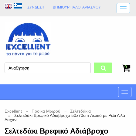
ΣΎΝΔΕΣΗ
ΔΗΜΙΟΥΡΓΊΑ ΛΟΓΑΡΙΑΣΜΟΎT
ΑΠΟΣΤΟΛΈΣ
ΩΡΆΡΙΟ ΚΑΤΑΣΤΉΜΑΤΟΣ
ΦΥΣΙΚΌ ΚΑΤΆΣΤΗΜΑ
ΟΡΟΙ ΚΑΤΑΣΤΉΜΑΤΟΣ
0
Toggle
naviga
Excellent
Προίκα Μωρού
Σελτεδάκια
Σελτεδάκι Βρεφικό Αδιάβροχο 50x70cm Λευκό με Ρέλι Λιλά-
Λαχανί
Σελτεδάκι Βρεφικό Αδιάβροχο