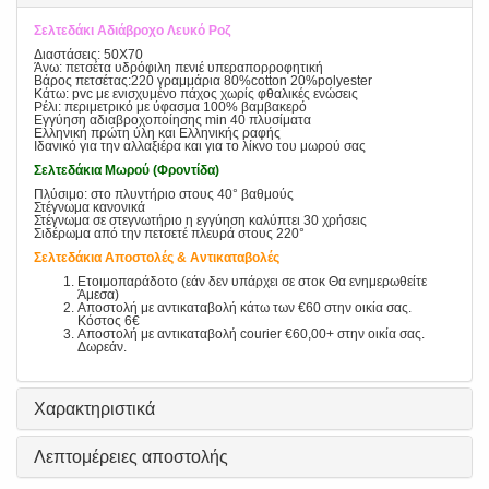
Σελτεδάκι Αδιάβροχο Λευκό Ροζ
Διαστάσεις: 50X70
Άνω: πετσέτα υδρόφιλη πενιέ υπεραπορροφητική
Βάρος πετσέτας:220 γραμμάρια 80%cotton 20%polyester
Κάτω: pvc με ενισχυμένο πάχος χωρίς φθαλικές ενώσεις
Ρέλι: περιμετρικό με ύφασμα 100% βαμβακερό
Εγγύηση αδιαβροχοποίησης min 40 πλυσίματα
Ελληνική πρώτη ύλη και Ελληνικής ραφής
Ιδανικό για την αλλαξιέρα και για το λίκνο του μωρού σας
Σελτεδάκια Μωρού (Φροντίδα)
Πλύσιμο: στο πλυντήριο στους 40° βαθμούς
Στέγνωμα κανονικά
Στέγνωμα σε στεγνωτήριο η εγγύηση καλύπτει 30 χρήσεις
Σιδέρωμα από την πετσετέ πλευρά στους 220°
Σελτεδάκια Αποστολές & Αντικαταβολές
Ετοιμοπαράδοτο (εάν δεν υπάρχει σε στοκ Θα ενημερωθείτε
Άμεσα)
Αποστολή με αντικαταβολή κάτω των €60 στην οικία σας.
Κόστος 6€
Αποστολή με αντικαταβολή courier €60,00+ στην οικία σας.
Δωρεάν.
Χαρακτηριστικά
Λεπτομέρειες αποστολής