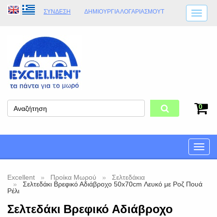
ΣΎΝΔΕΣΗ
ΔΗΜΙΟΥΡΓΊΑ ΛΟΓΑΡΙΑΣΜΟΎT
ΑΠΟΣΤΟΛΈΣ
ΩΡΆΡΙΟ ΚΑΤΑΣΤΉΜΑΤΟΣ
ΦΥΣΙΚΌ ΚΑΤΆΣΤΗΜΑ
ΟΡΟΙ ΚΑΤΑΣΤΉΜΑΤΟΣ
0
Toggle
naviga
Excellent
Προίκα Μωρού
Σελτεδάκια
Σελτεδάκι Βρεφικό Αδιάβροχο 50x70cm Λευκό με Ροζ Πουά
Ρέλι
Σελτεδάκι Βρεφικό Αδιάβροχο