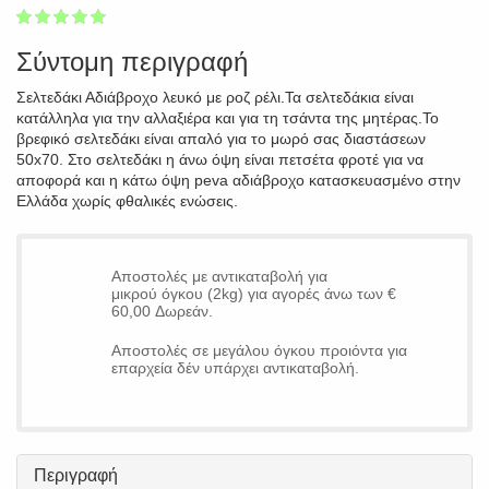
1
2
3
4
5
100
Σύντομη περιγραφή
Σελτεδάκι Αδιάβροχο λευκό με ροζ ρέλι.Τα σελτεδάκια είναι
κατάλληλα για την αλλαξιέρα και για τη τσάντα της μητέρας.Το
βρεφικό σελτεδάκι είναι απαλό για το μωρό σας διαστάσεων
50x70. Στο σελτεδάκι η άνω όψη είναι πετσέτα φροτέ για να
αποφορά και η κάτω όψη peva αδιάβροχο κατασκευασμένο στην
Ελλάδα χωρίς φθαλικές ενώσεις.
Αποστολές με αντικαταβολή για
μικρού όγκου (2kg) για αγορές άνω των €
60,00 Δωρεάν.
Αποστολές σε μεγάλου όγκου προιόντα για
επαρχεία δέν υπάρχει αντικαταβολή.
Περιγραφή