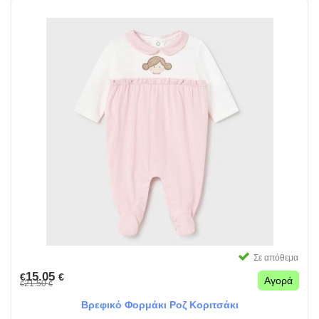
Σε απόθεμα
15.05
€
€
Αγορά
21.50
€
€
Βρεφικό Φορμάκι Ροζ Κοριτσάκι