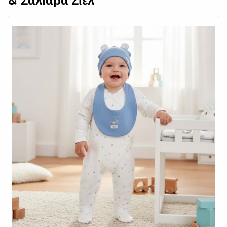
& Σαλιάρα Σιελ