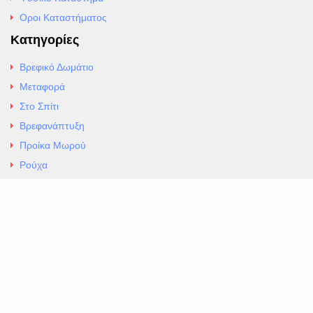
Οροι Καταστήματος
Κατηγορίες
Βρεφικό Δωμάτιο
Μεταφορά
Στο Σπίτι
Βρεφανάπτυξη
Προίκα Μωρού
Ρούχα
Εσώρουχα
Άρθρα
Αλλαγές και Επιστροφές
Επαφές
ΚΑΤΑΣΤΗΜΑ ΒΡΕΦΙΚΏΝ ΕΙΔΩΝ
EXCELLENT ΒΡΕΦΙΚΑ