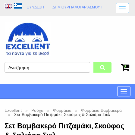
ΣΎΝΔΕΣΗ
ΔΗΜΙΟΥΡΓΊΑ ΛΟΓΑΡΙΑΣΜΟΎT
ΑΠΟΣΤΟΛΈΣ
ΩΡΆΡΙΟ ΚΑΤΑΣΤΉΜΑΤΟΣ
ΦΥΣΙΚΌ ΚΑΤΆΣΤΗΜΑ
ΟΡΟΙ ΚΑΤΑΣΤΉΜΑΤΟΣ
0
Toggle
naviga
Excellent
Ρούχα
Φορμάκια
Φορμάκια Βαμβακερά
Σετ Βαμβακερό Πιτζαμάκι, Σκούφος & Σαλιάρα Σιελ
Σετ Βαμβακερό Πιτζαμάκι, Σκούφος