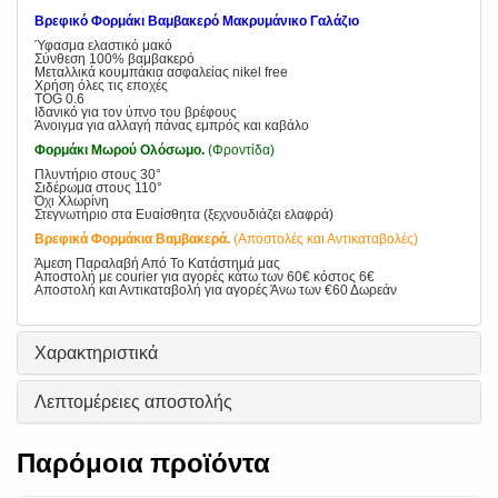
Βρεφικό Φορμάκι Βαμβακερό Μακρυμάνικο Γαλάζιο
Ύφασμα ελαστικό μακό
Σύνθεση 100% βαμβακερό
Μεταλλικά κουμπάκια ασφαλείας nikel free
Χρήση όλες τις εποχές
TOG 0.6
Ιδανικό για τον ύπνο του βρέφους
Άνοιγμα για αλλαγή πάνας εμπρός και καβάλο
Φορμάκι Μωρού Ολόσωμο.
(Φροντίδα)
Πλυντήριο στους 30°
Σιδέρωμα στους 110°
Όχι Χλωρίνη
Στεγνωτήριο στα Ευαίσθητα (ξεχνουδιάζει ελαφρά)
Βρεφικά Φορμάκια Βαμβακερά.
(Αποστολές και Αντικαταβολές)
Άμεση Παραλαβή Από Το Κατάστημά μας
Αποστολή με courier για αγορές κάτω των 60€ κόστος 6€
Αποστολή και Αντικαταβολή για αγορές Άνω των €60 Δωρεάν
Χαρακτηριστικά
Λεπτομέρειες αποστολής
Παρόμοια προϊόντα