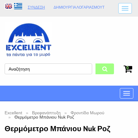
ΣΎΝΔΕΣΗ
ΔΗΜΙΟΥΡΓΊΑ ΛΟΓΑΡΙΑΣΜΟΎT
ΑΠΟΣΤΟΛΈΣ
ΩΡΆΡΙΟ ΚΑΤΑΣΤΉΜΑΤΟΣ
ΦΥΣΙΚΌ ΚΑΤΆΣΤΗΜΑ
ΟΡΟΙ ΚΑΤΑΣΤΉΜΑΤΟΣ
0
Toggle
naviga
Excellent
Βρεφανάπτυξη
Φροντίδα Μωρού
Θερμόμετρο Μπάνιου Nuk Ροζ
Θερμόμετρο Μπάνιου Nuk Ροζ