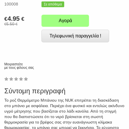
100008
Σε απόθεμα
4.95
€
€
Αγορά
5.50
€
€
Τηλεφωνική παραγγελία !
Μοιραστείτε
με τους φίλους σας
1
2
3
4
5
0
Σύντομη περιγραφή
Το ροζ Θερμόμετρο Μπάνιου της NUK επιτρέπει τη διασκέδαση
στο μπάνιο με ασφάλεια. Περιέχει ένα φυσικό και εντελώς ακίνδυνο
υγρό μέτρησης που βασίζεται στο λάδι κανόλα. Από τη στιγμή
που θα διαπιστώσετε ότι το νερό βρίσκεται στη σωστή
θερμοκρασία για το βρέφος σας στην ευανάγνωστη κλίμακα
θερμοκρασίας, το μπάνιο σας μπορεί να ξεκινήσει. Το εύχρηστο