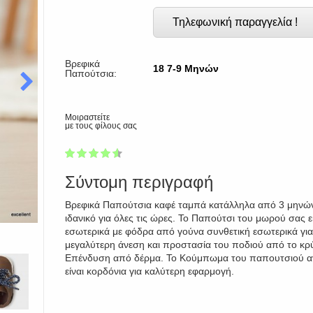
Τηλεφωνική παραγγελία !
Βρεφικά
18 7-9 Μηνών
Παπούτσια:
Μοιραστείτε
με τους φίλους σας
1
2
3
4
5
90
Σύντομη περιγραφή
Βρεφικά Παπούτσια καφέ ταμπά κατάλληλα από 3 μηνών
ιδανικό για όλες τις ώρες. Το Παπούτσι του μωρού σας ε
εσωτερικά με φόδρα από γούνα συνθετική εσωτερικά για
μεγαλύτερη άνεση και προστασία του ποδιού από το κρ
Επένδυση από δέρμα. Το Κούμπωμα του παπουτσιού α
είναι κορδόνια για καλύτερη εφαρμογή.