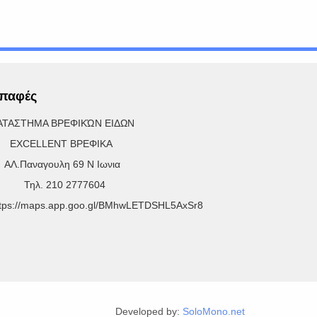
παφές
ΑΤΑΣΤΗΜΑ ΒΡΕΦΙΚΏΝ ΕΙΔΩΝ
XCELLENT ΒΡΕΦΙΚΑ
Λ.Παναγουλη 69 Ν Ιωνια
ηλ. 210 2777604
ttps://maps.app.goo.gl/BMhwLETDSHL5AxSr8
Developed by:
SoloMono.net