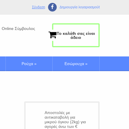
Σύνδεση
Δημιουργία λογαριασμούt
Online Σύμβουλος
Το καλάθι σας είναι
άδειο
Ρούχα
»
Εσώρουχα
»
Αποστολές με
αντικαταβολή για
μικρού όγκου (2kg) για
αγορές άνω των €