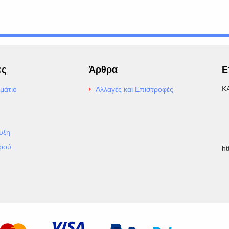
ες
Άρθρα
Ε
Κ
μάτιο
Αλλαγές και Επιστροφές
E
Α
υξη
Τ
ρού
h