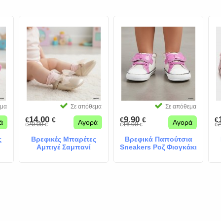
εμα
Σε απόθεμα
Σε απόθεμα
14.00
9.90
€
€
€
€
€
ά
Αγορά
Αγορά
20.00
16.00
2
€
€
€
€
€
ς
Βρεφικές Μπαρέτες
Βρεφικά Παπούτσια
Αμπιγέ Σαμπανί
Sneakers Ροζ Φιογκάκι