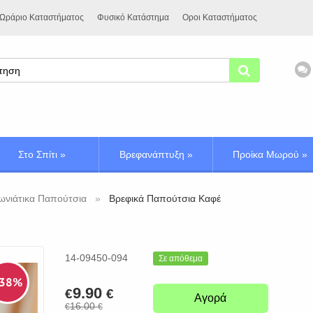
Ωράριο Καταστήματος
Φυσικό Κατάστημα
Οροι Καταστήματος
Στο Σπίτι
»
Βρεφανάπτυξη
»
Προίκα Μωρού
»
ωνιάτικα Παπούτσια
Βρεφικά Παπούτσια Καφέ
14-09450-094
Σε απόθεμα
 38%
9.90
€
€
Αγορά
16.00
€
€