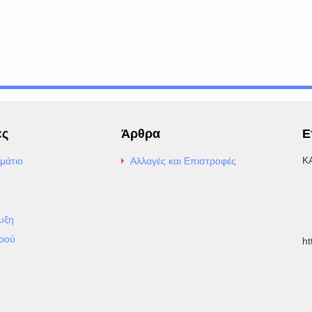
ες
Άρθρα
Ε
Κ
μάτιο
Αλλαγές και Επιστροφές
E
Α
υξη
Τ
ρού
h