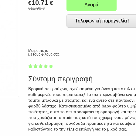
10.71
€
€
Αγορά
11.90
€
€
Τηλεφωνική παραγγελία !
Μοιραστείτε
με τους φίλους σας
1
2
3
4
5
100
Σύντομη περιγραφή
Βρεφικό σετ ρούχων, σχεδιασμένο για άνεση και στυλ στ
καθημερινές τους περιπέτειες! Το σετ περιλαμβάνει ένα μ
ταμπά μπλούζα με στάμπα, και ένα άνετο σετ παντελόνι 
φαρδύ λάστιχο. Κατασκευασμένο από baby φούτερ υψη
ποιότητας, αυτό το σετ προσφέρει τη εφαρμογή και την 
που χρειάζεται το παιδί σας κατά τους χειμερινούς μήνες
για κάθε εξόρμηση, συνδυάζει πρακτικότητα και κομψότη
καθιστώντας το την τέλεια επιλογή για το μικρό σας.