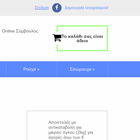
Σύνδεση
Δημιουργία λογαριασμούt
Online Σύμβουλος
Το καλάθι σας είναι
άδειο
Ρούχα
»
Εσώρουχα
»
Αποστολές με
αντικαταβολή για
μικρού όγκου (2kg) για
αγορές άνω των €