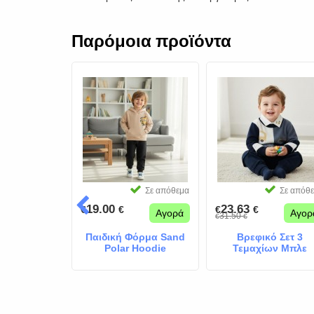
Παρόμοια προϊόντα
Σε απόθεμα
Σε απόθεμα
Σε απόθ
19.00
23.63
€
€
€
€
Αγορά
Αγορά
Αγορ
31.50
€
€
Σετ Ρούχων
Παιδική Φόρμα Sand
Βρεφικό Σετ 3
χ Μπεζ Γκρι
Polar Hoodie
Τεμαχίων Μπλε