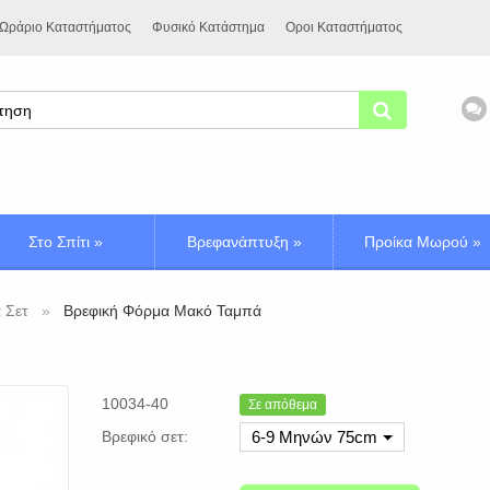
Ωράριο Καταστήματος
Φυσικό Κατάστημα
Οροι Καταστήματος
Στο Σπίτι
»
Βρεφανάπτυξη
»
Προίκα Μωρού
»
 Σετ
Βρεφική Φόρμα Μακό Ταμπά
10034-40
Σε απόθεμα
Βρεφικό σετ:
6-9 Μηνών 75cm