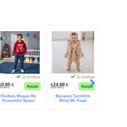
Σε απόθεμα
Σε απόθεμα
10.85
24.68
17.00
€
€
€
€
€
Αγορά
Αγορά
5.50
32.90
€
€
€
Παιδική Φόρμα Με
Βρεφική Τριπλέτα
Παιδικη 
Κουκούλα Space
Μπέζ Με Καφέ
Aqua Have
Κόκκινο
Αμάνικο Μπουφάν