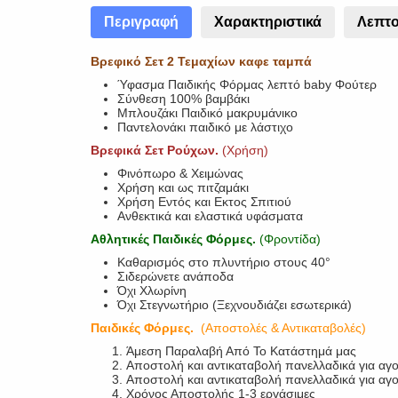
Περιγραφή
Χαρακτηριστικά
Λεπτο
Βρεφικό Σετ 2 Τεμαχίων καφε ταμπά
Ύφασμα Παιδικής Φόρμας λεπτό baby Φούτερ
Σύνθεση 100% βαμβάκι
Μπλουζάκι Παιδικό μακρυμάνικο
Παντελονάκι παιδικό με λάστιχο
Βρεφικά Σετ Ρούχων.
(Χρήση)
Φινόπωρο & Χειμώνας
Χρήση και ως πιτζαμάκι
Χρήση Εντός και Εκτος Σπιτιού
Ανθεκτικά και ελαστικά υφάσματα
Αθλητικές Παιδικές Φόρμες.
(Φροντίδα)
Καθαρισμός στο πλυντήριο στους 40°
Σιδερώνετε ανάποδα
Όχι Χλωρίνη
Όχι Στεγνωτήριο (Ξεχνουδιάζει εσωτερικά)
Παιδικές Φόρμες.
(Αποστολές & Αντικαταβολές)
Άμεση Παραλαβή Από Το Κατάστημά μας
Αποστολή και αντικαταβολή πανελλαδικά για αγ
Αποστολή και αντικαταβολή πανελλαδικά για α
Χρόνος Αποστολής 1-3 εργάσιμες