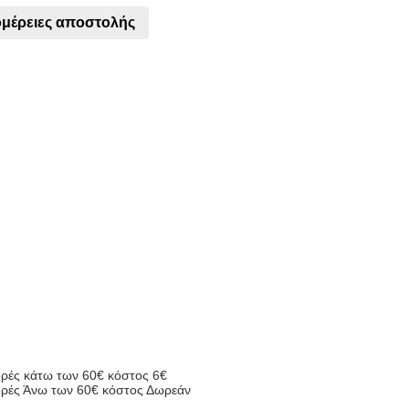
μέρειες αποστολής
ορές κάτω των 60€ κόστος 6€
γορές Άνω των 60€ κόστος Δωρεάν