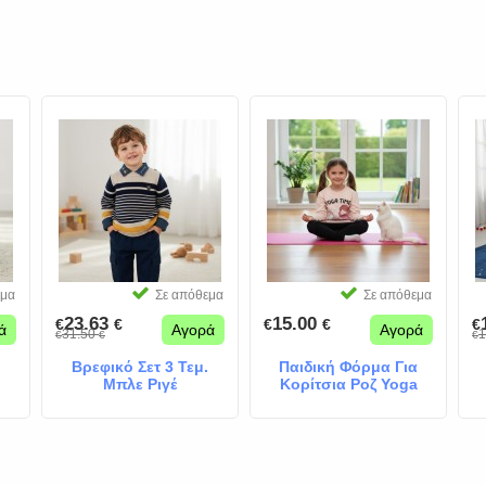
εμα
Σε απόθεμα
Σε απόθεμα
23.63
15.00
€
€
€
€
€
ά
Αγορά
Αγορά
31.50
1
€
€
€
Βρεφικό Σετ 3 Τεμ.
Παιδική Φόρμα Για
Μπλε Ριγέ
Κορίτσια Ροζ Yoga
Time