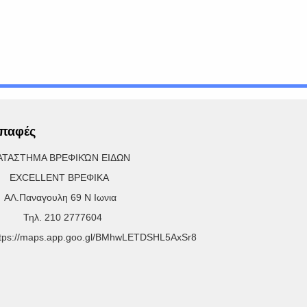
παφές
ΑΤΑΣΤΗΜΑ ΒΡΕΦΙΚΏΝ ΕΙΔΩΝ
XCELLENT ΒΡΕΦΙΚΑ
Λ.Παναγουλη 69 Ν Ιωνια
ηλ. 210 2777604
ttps://maps.app.goo.gl/BMhwLETDSHL5AxSr8