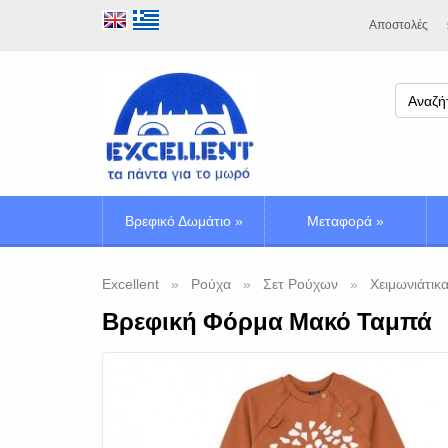
Αποστολές
Βρεφικό Δωμάτιο
»
Μεταφορά
»
Excellent
Ρούχα
Σετ Ρούχων
Χειμωνιάτικα
Βρεφική Φόρμα Μακό Ταμπά