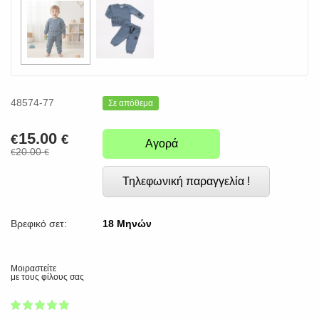
48574-77
Σε απόθεμα
15.00
€
€
Αγορά
20.00
€
€
Τηλεφωνική παραγγελία !
Βρεφικό σετ:
18 Μηνών
Μοιραστείτε
με τους φίλους σας
1
2
3
4
5
100