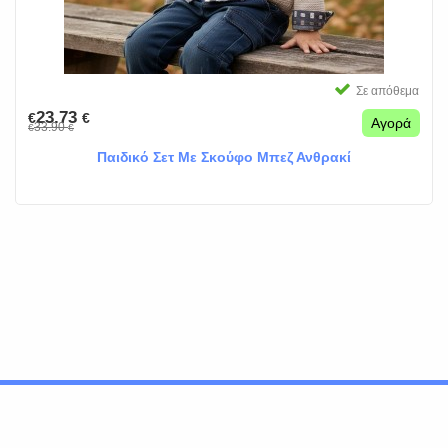
Σε απόθεμα
23.73
€
€
Αγορά
33.90
€
€
Παιδικό Σετ Με Σκούφο Μπεζ Ανθρακί