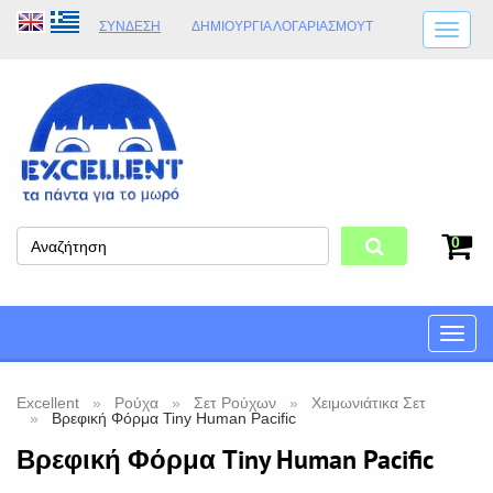
ΣΎΝΔΕΣΗ
ΔΗΜΙΟΥΡΓΊΑ ΛΟΓΑΡΙΑΣΜΟΎT
ΑΠΟΣΤΟΛΈΣ
ΩΡΆΡΙΟ ΚΑΤΑΣΤΉΜΑΤΟΣ
ΦΥΣΙΚΌ ΚΑΤΆΣΤΗΜΑ
ΟΡΟΙ ΚΑΤΑΣΤΉΜΑΤΟΣ
0
Toggle
naviga
Excellent
Ρούχα
Σετ Ρούχων
Χειμωνιάτικα Σετ
Βρεφική Φόρμα Tiny Human Pacific
Βρεφική Φόρμα Tiny Human Pacific