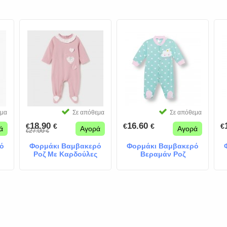
εμα
Σε απόθεμα
Σε απόθεμα
18.90
16.60
€
€
€
€
€
ά
Αγορά
Αγορά
27.00
€
€
ό
Φορμάκι Βαμβακερό
Φορμάκι Βαμβακερό
Ροζ Με Καρδούλες
Βεραμάν Ροζ
Καρδούλες