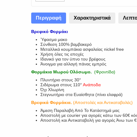
Περιγραφή
Χαρακτηριστικά
Λεπτο
Βρεφικό Φορμάκι
Ύφασμα μακο
Σύνθεση 100% βαμβακερό
Μεταλλικά κουμπάκια ασφαλείας nickel free
Χρήση όλες τις εποχές
Ιδανικό για τον ύπνο του βρέφους
Άνοιγμα για αλλαγή πάνας εμπρός
Φορμάκια Μωρού Ολόσωμο.
(Φροντίδα)
Πλυντήριο στους 30°
Σιδέρωμα στους 110°
Ανάποδα
Όχι Χλωρίνη
Στεγνωτήριο στα Ευαίσθητα (πίνει ελαφρά)
Βρεφικά Φορμάκια.
(Αποστολές και Αντικαταβολές)
Άμεση Παραλαβή Από Το Κατάστημά μας
Αποστολή με courier για αγορές κάτω των 60€ κό
Αποστολή και Αντικαταβολή για αγορές Άνω των