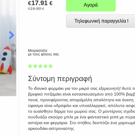
17.91
€
€
Αγορά
19.90
€
€
Τηλεφωνική παραγγελία !
Μοιραστείτε
με τους φίλους σας
1
2
3
4
5
100
Σύντομη περιγραφή
Το ιδανικό φορμάκι για τον μικρό σας εξερευνητή! Αυτό τ
βρεφικό πιτζαμάκι είναι κατασκευασμένο από 100% βαμβ
πενιέ, προσφέροντας απαράμιλλη απαλότητα και άνεση.
ύφασμα είναι υδρόφιλο και υποαλλεργικό, απόλυτα ασφα
το ευαίσθητο δέρμα του μωρού σας. Ο μοντέρνος σχεδι
συνδυάζει σκούρο μπλε με ένα φανταστικό print με πύρ
αστέρια και φεγγάρια. Στο στήθος δεσπόζει ένα χαριτωμ
αρκουδάκι-αστροναύτης