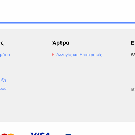
ες
Άρθρα
Ε
Κ
μάτιο
Αλλαγές και Επιστροφές
E
Α
υξη
Τ
ρού
h