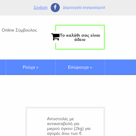
Σύνδεση
Δημιουργία λογαριασμούt
Online Σύμβουλος
Το καλάθι σας είναι
άδειο
Ρούχα
»
Εσώρουχα
»
Αποστολές με
αντικαταβολή για
μικρού όγκου (2kg) για
αγορές άνω των €