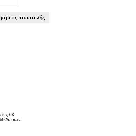
μέρειες αποστολής
στος 6€
 €60 Δωρεάν