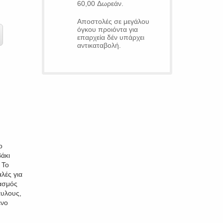
60,00 Δωρεάν.
Αποστολές σε μεγάλου
όγκου προιόντα για
επαρχεία δέν υπάρχει
αντικαταβολή.
ο
άκι
 Το
λές για
ασμός
αυλους,
ένο