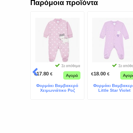
Παρόμοια προϊόντα
Σε απόθεμα
Σε απόθεμα
Σε απόθ
17.80
18.00
€
€
€
€
Αγορά
Αγορά
Αγορ
Βαμβακερό
Φορμάκι Βαμβακερό
Φορμάκι Βαμβακερ
 Do Magic
Χειμωνιάτικο Ροζ
Little Star Violet
Γατούλα