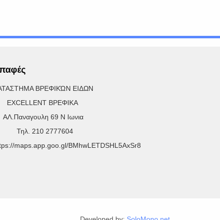
παφές
ΑΤΑΣΤΗΜΑ ΒΡΕΦΙΚΏΝ ΕΙΔΩΝ
XCELLENT ΒΡΕΦΙΚΑ
Λ.Παναγουλη 69 Ν Ιωνια
ηλ. 210 2777604
ttps://maps.app.goo.gl/BMhwLETDSHL5AxSr8
Developed by:
SoloMono.net