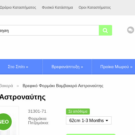
Ωράριο Καταστήματος
Φυσικό Κατάστημα
Οροι Καταστήματος
Στο Σπίτι
»
Βρεφανάπτυξη
»
Προίκα Μωρού
»
βακερά
Βρεφικό Φορμάκι Βαμβακερό Αστροναύτης
 Αστροναύτης
31301-71
Σε απόθεμα
Φορμάκια
62cm 1-3 Months
ΝΈΟ
Πιτζαμάκια: