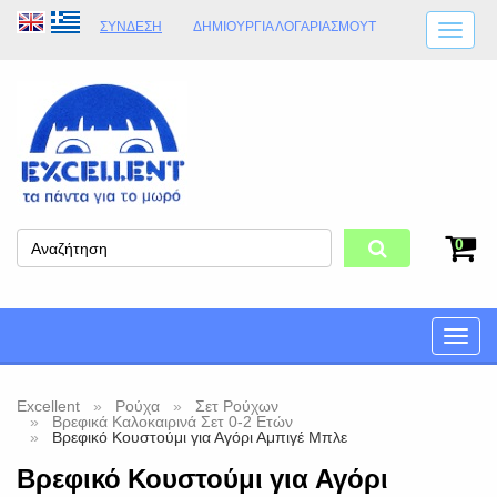
ΣΎΝΔΕΣΗ
ΔΗΜΙΟΥΡΓΊΑ ΛΟΓΑΡΙΑΣΜΟΎT
ΑΠΟΣΤΟΛΈΣ
ΩΡΆΡΙΟ ΚΑΤΑΣΤΉΜΑΤΟΣ
ΦΥΣΙΚΌ ΚΑΤΆΣΤΗΜΑ
ΟΡΟΙ ΚΑΤΑΣΤΉΜΑΤΟΣ
0
Toggle
naviga
Excellent
Ρούχα
Σετ Ρούχων
Βρεφικά Καλοκαιρινά Σετ 0-2 Ετών
Βρεφικό Κουστούμι για Αγόρι Αμπιγέ Μπλε
Βρεφικό Κουστούμι για Αγόρι