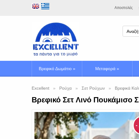
Αποστολές
Βρεφικό Δωμάτιο
»
Μεταφορά
»
Excellent
Ρούχα
Σετ Ρούχων
Βρεφικά Καλ
Βρεφικό Σετ Λινό Πουκάμισο Σ
-