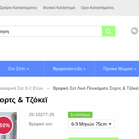
Ωράριο Καταστήματος
Φυσικό Κατάστημα
Οροι Καταστήματος
Στο Σπίτι
»
Βρεφανάπτυξη
»
Προίκα Μωρού
»
οκαιρινά Σετ 0-2 Ετών
Βρεφικό Σετ Λινό Πουκάμισο Σορτς & Τζόκεϊ
ορτς & Τζόκεϊ
25-10277-25
Σε απόθεμα
Βρεφικό σετ:
6-9 Μηνών 75cm
 50%