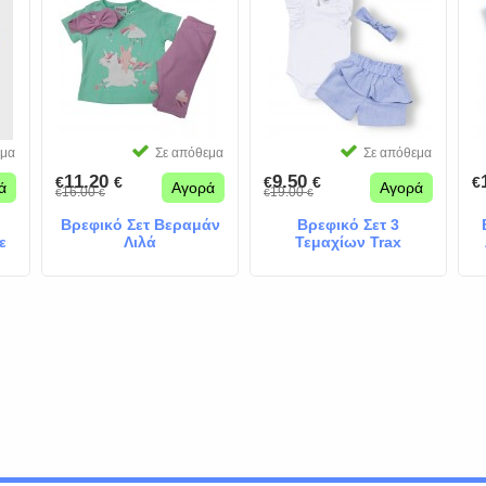
εμα
Σε απόθεμα
Σε απόθεμα
11.20
9.50
€
€
€
€
€
ά
Αγορά
Αγορά
16.00
19.00
€
€
€
€
Βρεφικό Σετ Βεραμάν
Βρεφικό Σετ 3
ε
Λιλά
Τεμαχίων Trax