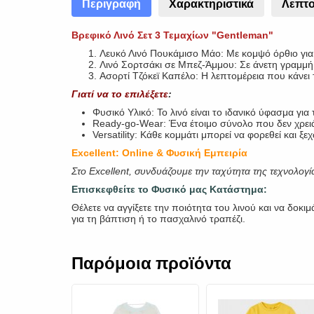
Περιγραφή
Χαρακτηριστικά
Λεπτο
Βρεφικό Λινό Σετ 3 Τεμαχίων "Ge
ntleman"
Λευκό Λινό Πουκάμισο Μάο: Με κομψό όρθιο γιακά
Λινό Σορτσάκι σε Μπεζ-Άμμου: Σε άνετη γραμμή μ
Ασορτί Τζόκεϊ Καπέλο: Η λεπτομέρεια που κάνε
Γιατί να το επιλέξετε
:
Φυσικό Υλικό: Το λινό είναι το ιδανικό ύφασμα γι
Ready-go-Wear: Ένα έτοιμο σύνολο που δεν χρειά
Versatility: Κάθε κομμάτι μπορεί να φορεθεί και
Excellent: Online & Φυσική Εμπειρία
Στο Excellent, συνδυάζουμε την ταχύτητα της τεχνολογ
Επισκεφθείτε το Φυσικό μας Κατάστημα:
Θέλετε να αγγίξετε την ποιότητα του λινού και να δοκ
για τη βάπτιση ή το πασχαλινό τραπέζι.
Παρόμοια προϊόντα