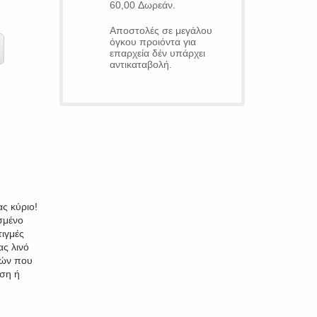
60,00 Δωρεάν.
Αποστολές σε μεγάλου
όγκου προιόντα για
επαρχεία δέν υπάρχει
αντικαταβολή.
ας κύριο!
ασμένο
τιγμές
ς λινό
νών που
ιση ή