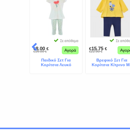
Σε απόθεμα
Σε απόθεμα
Σε απόθ
8.00
15.75
€
€
€
€
Αγορά
Αγορά
Αγορ
16.00
22.50
€
€
€
€
ετ Γατούλες
Παιδικό Σετ Για
Βρεφικό Σετ Για
ερικοκί
Κορίτσια Λευκό
Κορίτσια Κίτρινο Μ
Βεραμάν
Τουλίπα