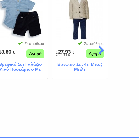
Σε απόθεμα
Σε απόθεμα
18.80
27.93
9.50
€
€
€
€
€
Αγορά
Αγορά
39.90
19.00
€
€
€
€
Βρεφικό Σετ Γαλάζιο
Βρεφικό Σετ 4τ. Μπεζ
Βρεφικό
Λινό Πουκάμισο Με
Μπλε
Κορίτ
Μπλε
Μαργ