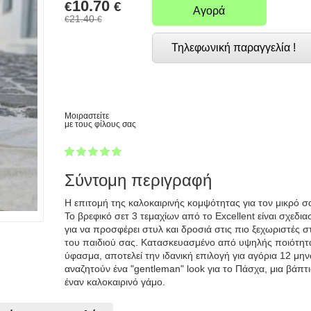
10.70
€
€
Αγορά
21.40
€
€
Τηλεφωνική παραγγελία !
Μοιραστείτε
με τους φίλους σας
1
2
3
4
5
100
Σύντομη περιγραφή
Η επιτομή της καλοκαιρινής κομψότητας για τον μικρό σ
Το βρεφικό σετ 3 τεμαχίων από το Excellent είναι σχεδι
για να προσφέρει στυλ και δροσιά στις πιο ξεχωριστές σ
του παιδιού σας. Κατασκευασμένο από υψηλής ποιότητα
ύφασμα, αποτελεί την ιδανική επιλογή για αγόρια 12 μη
αναζητούν ένα "gentleman" look για το Πάσχα, μια βάπτ
έναν καλοκαιρινό γάμο.