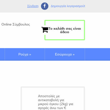
Σύνδεση
Δημιουργία λογαριασμούt
Online Σύμβουλος
Το καλάθι σας είναι
άδειο
Ρούχα
»
Εσώρουχα
»
Αποστολές με
αντικαταβολή για
μικρού όγκου (2kg) για
αγορές άνω των €