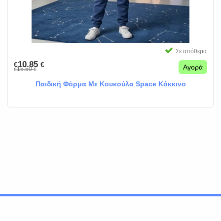
Σε απόθεμα
10.85
€
€
Αγορά
15.50
€
€
Παιδική Φόρμα Με Κουκούλα Space Κόκκινο