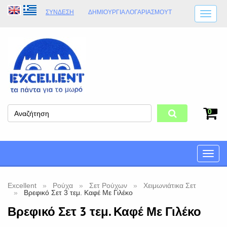
ΣΎΝΔΕΣΗ
ΔΗΜΙΟΥΡΓΊΑ ΛΟΓΑΡΙΑΣΜΟΎT
ΑΠΟΣΤΟΛΈΣ
ΩΡΆΡΙΟ ΚΑΤΑΣΤΉΜΑΤΟΣ
ΦΥΣΙΚΌ ΚΑΤΆΣΤΗΜΑ
ΟΡΟΙ ΚΑΤΑΣΤΉΜΑΤΟΣ
0
Toggle
naviga
Excellent
Ρούχα
Σετ Ρούχων
Χειμωνιάτικα Σετ
Βρεφικό Σετ 3 τεμ. Καφέ Με Γιλέκο
Βρεφικό Σετ 3 τεμ. Καφέ Με Γιλέκο