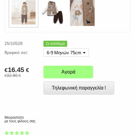
25/10528
Σε απόθεμα
Βρεφικό σετ:
6-9 Μηνών 75cm
16.45
€
€
Αγορά
32.90
€
€
Τηλεφωνική παραγγελία !
Μοιραστείτε
με τους φίλους σας
1
2
3
4
5
100