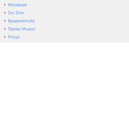
Μεταφορά
Στο Σπίτι
Βρεφανάπτυξη
Προίκα Μωρού
Ρούχα
Εσώρουχα
Άρθρα
Αλλαγές και Επιστροφές
Επαφές
ΚΑΤΑΣΤΗΜΑ ΒΡΕΦΙΚΏΝ ΕΙΔΩΝ
EXCELLENT ΒΡΕΦΙΚΑ
ΑΛ.Παναγουλη 69 Ν Ιωνια
Τηλ. 210 2777604
https://maps.app.goo.gl/BMhwLETDSHL5AxSr8