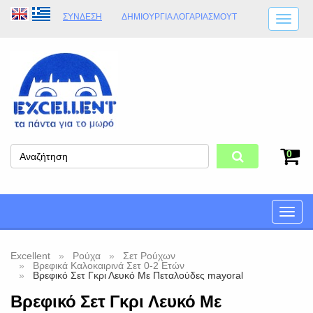
ΣΎΝΔΕΣΗ
ΔΗΜΙΟΥΡΓΊΑ ΛΟΓΑΡΙΑΣΜΟΎT
ΑΠΟΣΤΟΛΈΣ
ΩΡΆΡΙΟ ΚΑΤΑΣΤΉΜΑΤΟΣ
ΦΥΣΙΚΌ ΚΑΤΆΣΤΗΜΑ
ΟΡΟΙ ΚΑΤΑΣΤΉΜΑΤΟΣ
0
Toggle
naviga
Excellent
Ρούχα
Σετ Ρούχων
Βρεφικά Καλοκαιρινά Σετ 0-2 Ετών
Βρεφικό Σετ Γκρι Λευκό Με Πεταλούδες mayoral
Βρεφικό Σετ Γκρι Λευκό Με