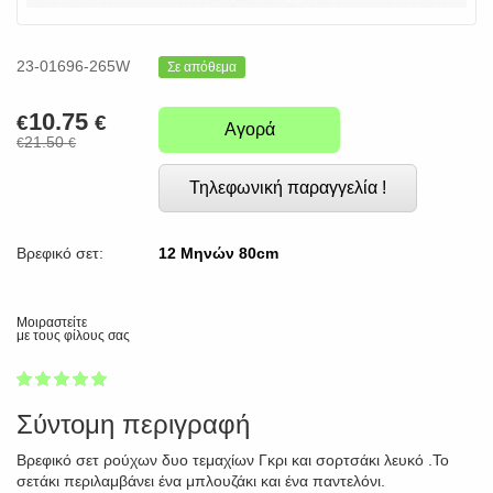
23-01696-265W
Σε απόθεμα
10.75
€
€
Αγορά
21.50
€
€
Τηλεφωνική παραγγελία !
Βρεφικό σετ:
12 Μηνών 80cm
Μοιραστείτε
με τους φίλους σας
1
2
3
4
5
100
Σύντομη περιγραφή
Βρεφικό σετ ρούχων δυο τεμαχίων Γκρι και σορτσάκι λευκό .Το
σετάκι περιλαμβάνει ένα μπλουζάκι και ένα παντελόνι.