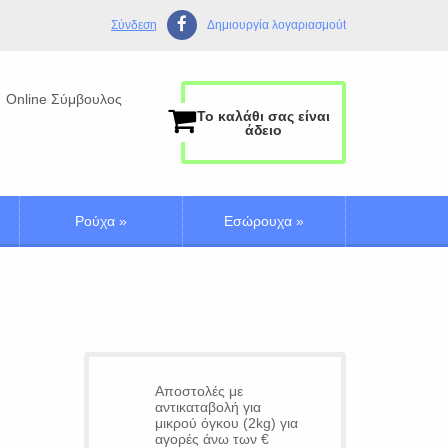
Σύνδεση
Δημιουργία λογαριασμούt
Online Σύμβουλος
Το καλάθι σας είναι
άδειο
Ρούχα
»
Εσώρουχα
»
Αποστολές με
αντικαταβολή για
μικρού όγκου (2kg) για
αγορές άνω των €