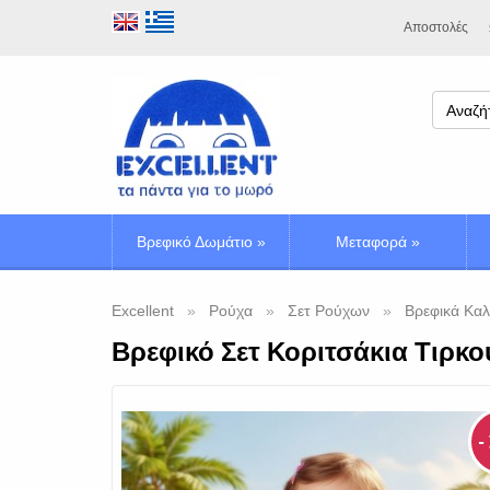
Αποστολές
Βρεφικό Δωμάτιο
»
Μεταφορά
»
Excellent
Ρούχα
Σετ Ρούχων
Βρεφικά Καλ
Βρεφικό Σετ Κοριτσάκια Τιρκο
-