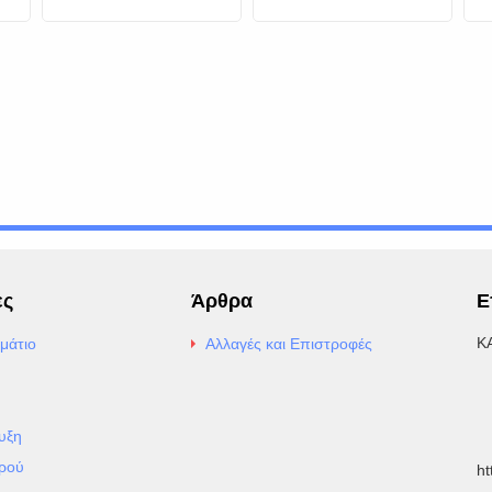
Τουλίπα
ες
Άρθρα
Ε
Κ
μάτιο
Αλλαγές και Επιστροφές
E
Α
υξη
Τ
ρού
h