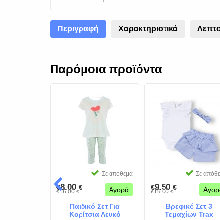
Περιγραφή
Χαρακτηριστικά
Λεπτο
Παρόμοια προϊόντα
Αναμένεται
Σε απόθεμα
Σε απόθ
8.00
9.50
€
€
€
€
Αγορά
Αγορ
Αγορά
16.00
19.00
€
€
€
€
Παιδικό Σετ Για
Βρεφικό Σετ 3
α Τζιν Με
Κορίτσια Λευκό
Τεμαχίων Trax
άκι Λαδί