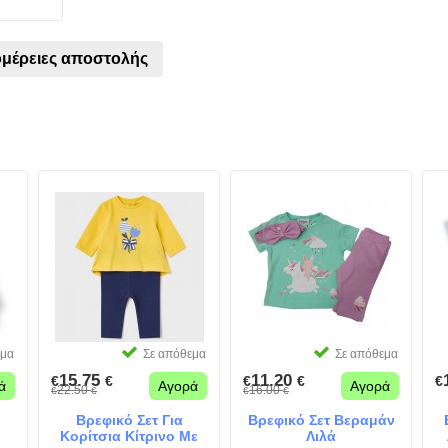
μέρειες αποστολής
εμα
Σε απόθεμα
Σε απόθεμα
15.75
11.20
€
€
€
€
€
ά
Αγορά
Αγορά
22.50
16.00
€
€
€
€
Βρεφικό Σετ Για
Βρεφικό Σετ Βεραμάν
Κορίτσια Κίτρινο Με
Λιλά