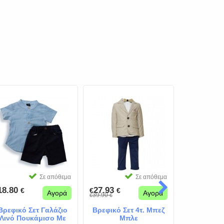
Σε απόθεμα
Σε απόθεμα
18.80
27.93
9.50
€
€
€
€
€
Αγορά
Αγορά
39.90
19.00
€
€
€
€
Βρεφικό Σετ Γαλάζιο
Βρεφικό Σετ 4τ. Μπεζ
Βρεφι
Λινό Πουκάμισο Με
Μπλε
Κοντομάν