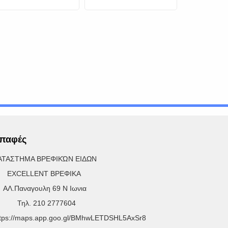
Μπλε
Ροζ
παφές
ΑΤΑΣΤΗΜΑ ΒΡΕΦΙΚΏΝ ΕΙΔΩΝ
XCELLENT ΒΡΕΦΙΚΑ
Λ.Παναγουλη 69 Ν Ιωνια
ηλ. 210 2777604
ttps://maps.app.goo.gl/BMhwLETDSHL5AxSr8