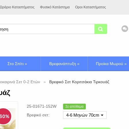
Ωράριο Καταστήματος
Φυσικό Κατάστημα
Οροι Καταστήματος
Στο Σπίτι
»
Βρεφανάπτυξη
»
Προίκα Μωρού
»
οκαιρινά Σετ 0-2 Ετών
Βρεφικό Σετ Κοριτσάκια Τιρκουάζ
υάζ
25-01671-152W
Σε απόθεμα
Βρεφικό σετ:
4-6 Μηνών 70cm
 30%