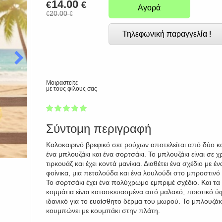
14.00
€
€
Αγορά
20.00
€
€
Τηλεφωνική παραγγελία !
Μοιραστείτε
με τους φίλους σας
1
2
3
4
5
100
Σύντομη περιγραφή
Καλοκαιρινό βρεφικό σετ ρούχων αποτελείται από δύο κ
ένα μπλουζάκι και ένα σορτσάκι. Το μπλουζάκι είναι σε 
τιρκουάζ και έχει κοντά μανίκια. Διαθέτει ένα σχέδιο με έν
φοίνικα, μια πεταλούδα και ένα λουλούδι στο μπροστινό
Το σορτσάκι έχει ένα πολύχρωμο εμπριμέ σχέδιο. Και τα
κομμάτια είναι κατασκευασμένα από μαλακό, ποιοτικό ύ
ιδανικό για το ευαίσθητο δέρμα του μωρού. Το μπλουζάκ
κουμπώνει με κουμπάκι στην πλάτη.