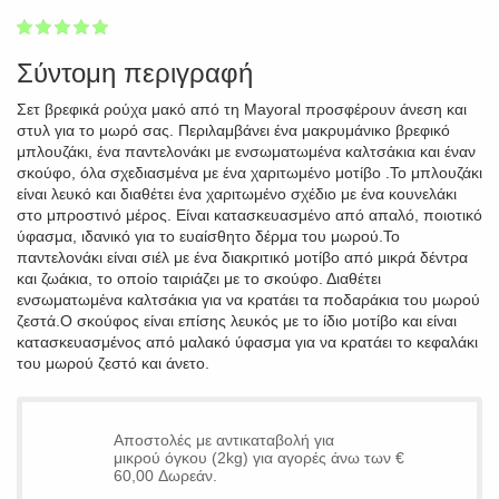
1
2
3
4
5
100
Σύντομη περιγραφή
Σετ βρεφικά ρούχα μακό από τη Mayoral προσφέρουν άνεση και
στυλ για το μωρό σας. Περιλαμβάνει ένα μακρυμάνικο βρεφικό
μπλουζάκι, ένα παντελονάκι με ενσωματωμένα καλτσάκια και έναν
σκούφο, όλα σχεδιασμένα με ένα χαριτωμένο μοτίβο .Το μπλουζάκι
είναι λευκό και διαθέτει ένα χαριτωμένο σχέδιο με ένα κουνελάκι
στο μπροστινό μέρος. Είναι κατασκευασμένο από απαλό, ποιοτικό
ύφασμα, ιδανικό για το ευαίσθητο δέρμα του μωρού.Το
παντελονάκι είναι σιέλ με ένα διακριτικό μοτίβο από μικρά δέντρα
και ζωάκια, το οποίο ταιριάζει με το σκούφο. Διαθέτει
ενσωματωμένα καλτσάκια για να κρατάει τα ποδαράκια του μωρού
ζεστά.Ο σκούφος είναι επίσης λευκός με το ίδιο μοτίβο και είναι
κατασκευασμένος από μαλακό ύφασμα για να κρατάει το κεφαλάκι
του μωρού ζεστό και άνετο.
Αποστολές με αντικαταβολή για
μικρού όγκου (2kg) για αγορές άνω των €
60,00 Δωρεάν.