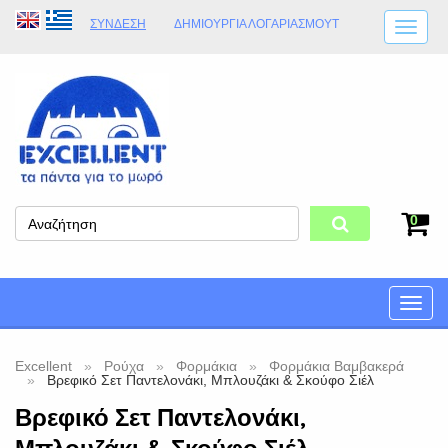
ΣΎΝΔΕΣΗ
ΔΗΜΙΟΥΡΓΊΑ ΛΟΓΑΡΙΑΣΜΟΎT
ΑΠΟΣΤΟΛΈΣ
ΩΡΆΡΙΟ ΚΑΤΑΣΤΉΜΑΤΟΣ
ΦΥΣΙΚΌ ΚΑΤΆΣΤΗΜΑ
ΟΡΟΙ ΚΑΤΑΣΤΉΜΑΤΟΣ
0
Toggle
naviga
Excellent
Ρούχα
Φορμάκια
Φορμάκια Βαμβακερά
Βρεφικό Σετ Παντελονάκι, Μπλουζάκι & Σκούφο Σιέλ
Βρεφικό Σετ Παντελονάκι,