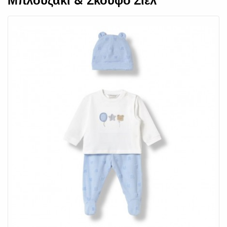
Μπλουζάκι & Σκούφο Σιέλ