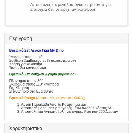
Αποστολές σε μεγάλου όγκου προιόντα για
επαρχεία δέν υπάρχει αντικαταβολή.
Περιγραφή
Βρεφικό Σετ Λευκό Γκρι My Dino
Ύφασμα τύπου μακό
Σύνθεση βαμβακερό 95% πολυεστέρα 5%
Χρήση για καλοκαίρι
Τύπος Σετ κοντομάνικο
Βρεφικό Σετ Ρούχων Αγόρια
(Φροντίδα)
Πλυντήριο στους 30°
Σιδέρωμα στους 110° ανάποδα
Όχι Χλωρίνη
Στεγνωτήριο στα Ευαίσθητα
Βρεφικά Ρούχα
(Αποστολές και Αντικαταβολές)
Άμεση Παραλαβή Από Το Κατάστημά μας.
Αποστολή με courier για αγορές κάτω των 60€ κόστος 6€
Αποστολή και Αντικαταβολή για αγορές Άνω των €60 Δωρεάν
Χαρακτηριστικά