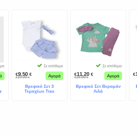
εμα
Σε απόθεμα
Σε απόθεμα
9.50
11.20
€
€
€
€
€
ά
Αγορά
Αγορά
19.00
16.00
€
€
€
€
Βρεφικό Σετ 3
Βρεφικό Σετ Βεραμάν
ε
Τεμαχίων Trax
Λιλά