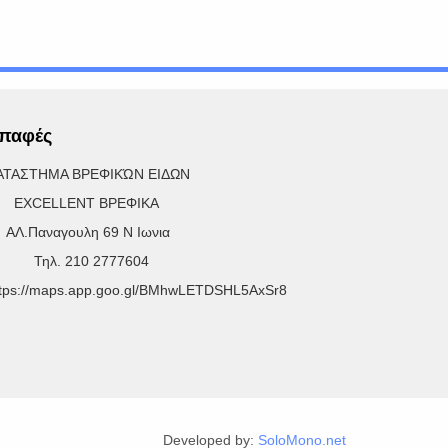
παφές
ΑΤΑΣΤΗΜΑ ΒΡΕΦΙΚΏΝ ΕΙΔΩΝ
XCELLENT ΒΡΕΦΙΚΑ
Λ.Παναγουλη 69 Ν Ιωνια
ηλ. 210 2777604
ttps://maps.app.goo.gl/BMhwLETDSHL5AxSr8
Developed by:
SoloMono.net