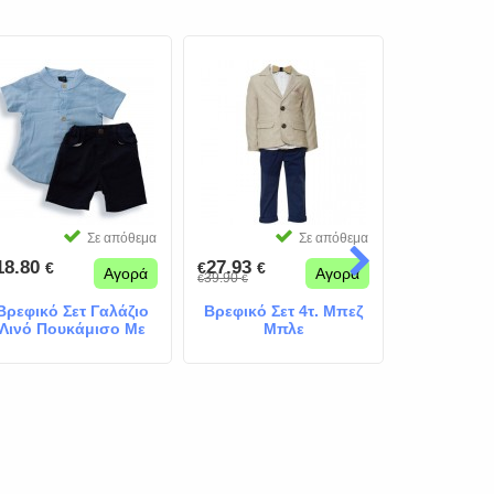
Σε απόθεμα
Σε απόθεμα
18.80
27.93
10.00
€
€
€
€
€
Αγορά
Αγορά
39.90
20.00
€
€
€
€
Βρεφικό Σετ Γαλάζιο
Βρεφικό Σετ 4τ. Μπεζ
Ανοιξιάτικο
Λινό Πουκάμισο Με
Μπλε
Γ
Μπλε