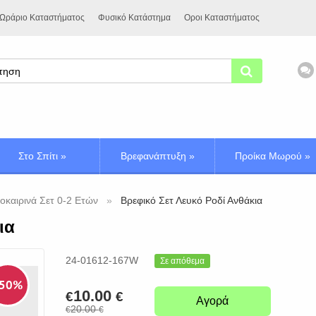
Ωράριο Καταστήματος
Φυσικό Κατάστημα
Οροι Καταστήματος
Στο Σπίτι
»
Βρεφανάπτυξη
»
Προίκα Μωρού
»
οκαιρινά Σετ 0-2 Ετών
Βρεφικό Σετ Λευκό Ροδί Ανθάκια
ια
24-01612-167W
Σε απόθεμα
 50%
10.00
€
€
Αγορά
20.00
€
€