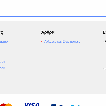
ες
Άρθρα
Ε
Κ
μάτιο
Αλλαγές και Επιστροφές
E
Α
υξη
Τ
ρού
h