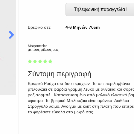
Τηλεφωνική παραγγελία !
Βρεφικό σετ:
4-6 Μηνών 70cm
Μοιραστείτε
με τους φίλους σας
1
2
3
4
5
100
Σύντομη περιγραφή
Βρεφικά Ρούχα σετ δυο τεμαχίων. Το σετ περιλαμβάνει
μπλουζάκι σε φαρδιά γραμμή λευκό με ανθάκια και σορτσ
ροζ σορμπέ . Κατασκευασμένο από μαλακό ελαστικό β
ύφασμα. Το βρεφικό Μπλουζάκι είναι αμάνικο. Διαθέτει
Στρογγυλό λαιμό. Άνοιγμα με κλιπ στη πλάτη που επιτρ
το φορέσετε εύκολα στο μωρό σας