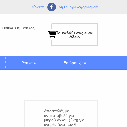
Σύνδεση
Δημιουργία λογαριασμούt
Online Σύμβουλος
Το καλάθι σας είναι
άδειο
Ρούχα
»
Εσώρουχα
»
Αποστολές με
αντικαταβολή για
μικρού όγκου (2kg) για
αγορές άνω των €