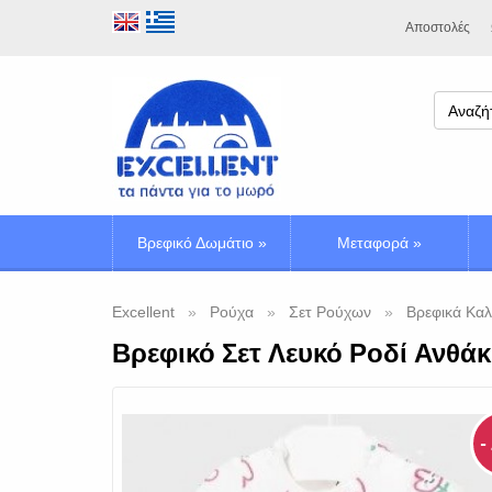
Αποστολές
Βρεφικό Δωμάτιο
»
Μεταφορά
»
Excellent
Ρούχα
Σετ Ρούχων
Βρεφικά Καλ
Βρεφικό Σετ Λευκό Ροδί Ανθάκ
-