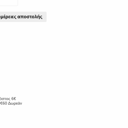
μέρειες αποστολής
κόστος 6€
ν €60 Δωρεάν